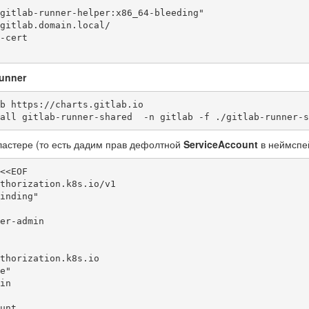
gitlab.domain.local/

-cert

unner
b https://charts.gitlab.io

all gitlab-runner-shared  -n gitlab -f ./gitlab-runner-s
ластере (то есть дадим прав дефолтной
ServiceAccount
в неймсп
<<EOF

thorization.k8s.io/v1

inding"

unt
