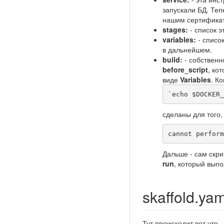
запускали БД. Теп
нашим сертификат
stages:
- список э
variables:
- списо
в дальнейшем.
build:
- собственн
before_script
, ко
виде
Variables
. К
`echo $DOCKER_
сделаны для того,
cannot perform
Дальше - сам скр
run
, который выпо
skaffold.yam
Тут происходит вот что.