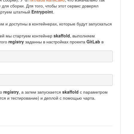
e
для сборки. Для того, чтобы этот сервис доверял
тартуем штатный
Entrypoint
.
 и доступны в контейнерах, которые будут запускаться
ней мы стартуем контейнер
skaffold
, выполняем
того
registry
заданны в настройках проекта
GitLab
в
го
registry
, а затем запускается
skaffold
с параметром
ется и тестирование) и деплой с помощью чарта.