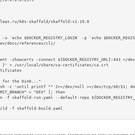
 -u `echo $DOCKER_REGISTRY_LOGIN` -p `echo $DOCKER_REGIS
ev/docs/references/cli/

 }' > /usr/local/share/ca-certificates/ca.crt

трукция запускает некую сущность (доступную по сети из скрипта дл