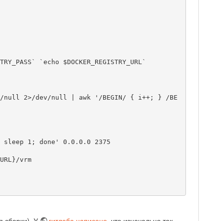
TRY_PASS` `echo $DOCKER_REGISTRY_URL`

я сборки). У
гитлаба написано
, что изначально так