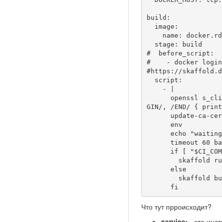
build:

  image:

    name: docker.rdleas.ru/k8s-skaffold/skaffold:v1.19.0

  stage: build

#  before_script:

#    - docker login
#https://skaffold.d
  script:

    - | 

      openssl s_client -showcerts -connect ${DOCKER_REGISTRY_URL}:443 </dev/null 2>/dev/null | awk '/BEGIN/ { i++; } /BE
GIN/, /END/ { print
      update-ca-certificates

      env

      echo "waiting for the DinD..."

      timeout 60 bash -c 'until printf "" 2>>/dev/null >>/dev/tcp/$0/$1; do sleep 1; done' 0.0.0.0 2375

      if [ "$CI_COMMIT_BRANCH" = "DEV" ]; then

        skaffold run -f skaffold-run.yaml --default-repo ${DOCKER_REGISTRY_URL}/vrm

      else

        skaffold build -f skaffold-build.yaml

      fi
Что тут прроисходит?
service:
- эта инс