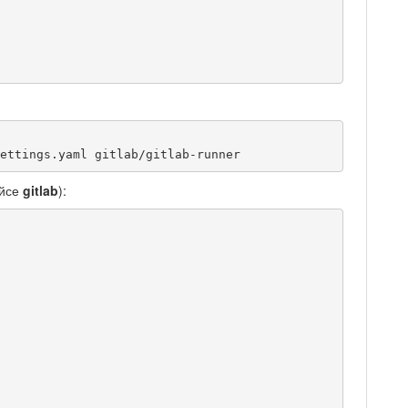
ettings.yaml gitlab/gitlab-runner
ейсе
gitlab
):