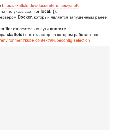
о
https://skaffold.dev/docs/references/yaml/
.
на что указывает тег
local: {}
.
 сервером
Docker
, который является запущенным ранее
erfile:
относительно пути
context:
.
нера
skaffold
) в тот кластер на котором работает наш
cs/environment/kube-context/#kubeconfig-selection