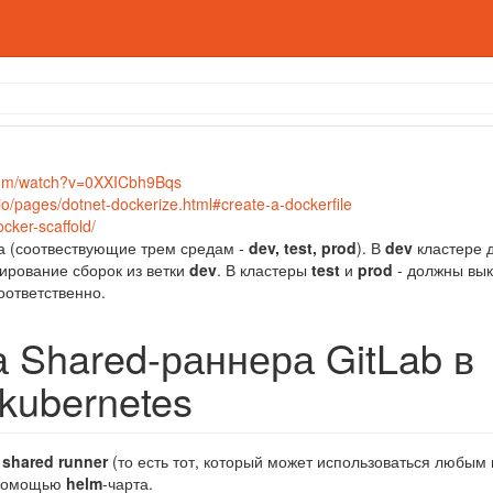
com/watch?v=0XXICbh9Bqs
b.io/pages/dotnet-dockerize.html#create-a-dockerfile
ocker-scaffold/
ра (соотвествующие трем средам -
dev, test, prod
). В
dev
кластере 
тирование сборок из ветки
dev
. В кластеры
test
и
prod
- должны вык
оответственно.
 Shared-раннера GitLab в
kubernetes
ь
shared runner
(то есть тот, который может использоваться любым
 помощью
helm
-чарта.