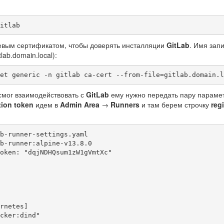
itlab
евым сертификатом, чтобы доверять инсталляции
GitLab
. Имя зап
tlab.domain.local):
et generic -n gitlab ca-cert --from-file=gitlab.domain.l
 смог взаимодействовать с
GitLab
ему нужно передать пару параме
tion token
идем в
Admin Area
→
Runners
и там берем строчку
reg
b-runner-settings.yaml

b-runner:alpine-v13.8.0

oken: "dqjNDHQsum1zW1gVmtXc"
