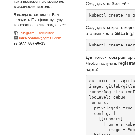
так и проверенные временем
Создадим неймспейс:
классические методы.
Я всегда готов помочь Вам
kubectl create ns g
наладить IT-инфраструктуру
за скромное вознаграждение!!
Создадим секрет с корн
Telegram - RedMikee
это имя хоста
GitLab
(gi
mike.obninsk@gmail.com
+7 (977) 887-96-23
kubectl create secr
Для того, чтобы раннер
Чтобы получить
registra
чарта:
cat <<EOF > ./gitla
image: gitlab/gitla
runnerRegistrationT
logLevel: debug

runners:

  privileged: true

  config: |

    [[runners]]

      [runners.kubernetes]

        image = "docker:dind"
