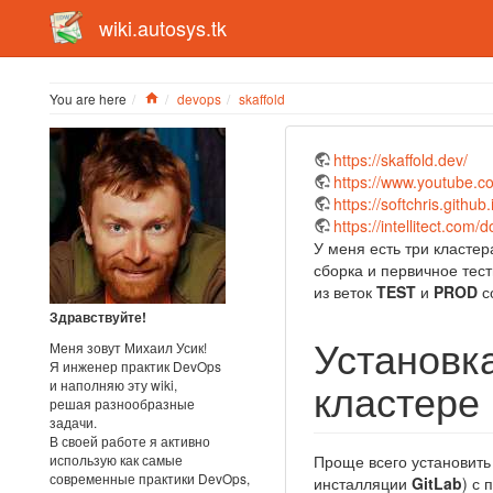
wiki.autosys.tk
Home
You are here
devops
skaffold
https://skaffold.dev/
https://www.youtube.
https://softchris.githu
https://intellitect.com/d
У меня есть три класте
сборка и первичное тес
из веток
TEST
и
PROD
с
Здравствуйте!
Установка
Меня зовут Михаил Усик!
Я инженер практик DevOps
кластере 
и наполняю эту wiki,
решая разнообразные
задачи.
В своей работе я активно
использую как самые
Проще всего установит
современные практики DevOps,
инсталляции
GitLab
) с