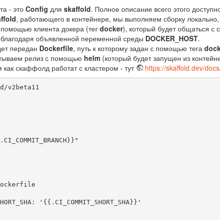
та - это
Config
для
skaffold
. Полное описание всего этого доступн
ffold
, работающего в контейнере, мы выполняем сборку локально, 
 помощью клиента докера (тег
docker
), который будет общаться с
 благодаря объявленной переменной среды
DOCKER_HOST
.
удет передан
Dockerfile
, путь к которому задан с помощью тега
dock
атываем релиз с помощью
helm
(который будет запущен из контей
м как скаффолд работат с кластером - тут
https://skaffold.dev/do
d/v2beta11
