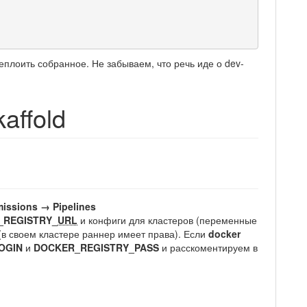
еплоить собранное. Не забываем, что речь иде о dev-
affold
rmissions → Pipelines
_REGISTRY_
URL
и конфиги для кластеров (переменные
р (в своем кластере раннер имеет права). Если
docker
OGIN
и
DOCKER_REGISTRY_PASS
и расскоментируем в