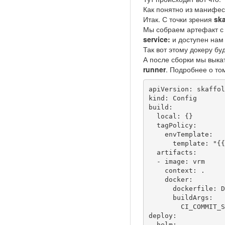
Как понятно из манифес
Итак. С точки зрения
ska
Мы собраем артефакт с
service:
и доступен нам
Так вот этому докеру б
А после сборки мы вык
runner
. Подробнее о то
apiVersion: skaffol
kind: Config

build:

  local: {}

  tagPolicy:

    envTemplate:

      template: "{{.CI_COMMIT_BRANCH}}"

  artifacts:

  - image: vrm

    context: .

    docker:

      dockerfile: Dockerfile

      buildArgs:

        CI_COMMIT_SHORT_SHA: '{{.CI_COMMIT_SHORT_SHA}}'

deploy:

  helm:
