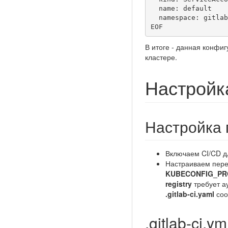
  name: default

  namespace: gitlab

EOF
В итоге - данная конфиг
кластере.
Настройка
Настройка 
Включаем CI/CD д
Настраиваем пер
KUBECONFIG_P
registry
требует а
.gitlab-ci.yaml
соо
.gitlab-ci.ym