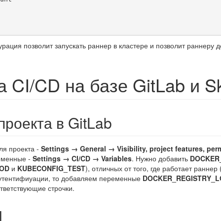
урация позволит запускать раннер в кластере и позволит раннеру д
 CI/CD на базе GitLab и Sk
проекта в GitLab
ля проекта -
Settings → General → Visibility, project features, pe
еменные -
Settings → CI/CD → Variables
. Нужно добавить
DOCKER
ROD
и
KUBECONFIG_TEST
), отличных от того, где работает ранне
утентифиуации, то добавляем переменные
DOCKER_REGISTRY_L
тветствующие строчки.
l