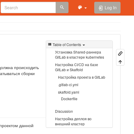
Log In
Table of Contents
Установка Shared-раннера
GitLab в кластере kubernetes
Настройка CI/CD на базе
должна происходить
GitLab и Skaffold
атываться сборки
Настройка проекта в GitLab
.gitlab-ci.yml
skaffold.yaml
Dockerfile
Discussion
Настройка деплоя во
внешний кластер
 проектом данной