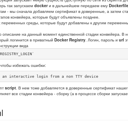
ерь так запускаем
docker
и в дальнейшем передаем ему
Dockerfil
ам - мы сначала добавляем сертификат в доверенные, а затем с
тапов конвейера, которые будут объявлены позднее.
к переменных среды, которые будут добавлены к другим переменным
о описание на данный момент единственной стадии конвейера. В 
торый логинится в приватный
Docker Registry
. Логин, пароль и
url
э
онструкции вида
REGISTRY_LOGIN`
 чтобы избежать ошибки:
 an interactive login from a non TTY device
ипт
script
. В нем тоже добавляется в доверенные сертификат наше
лняет все стадии конвейера - сборку (а в процессе сборки запуска
l