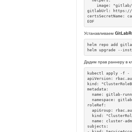
  helpers:

    image: "gitlab/gitlab-runner-helper:x86_64-bleeding"

gitlabUrl: https://
certsSecretName: ca
EOF
Устанавливаем
GitLabR
helm repo add gitla
helm upgrade --inst
Дадим прав раннеру в к
kubectl apply -f - 
apiVersion: rbac.au
kind: "ClusterRoleB
metadata:

  name: gitlab-runner-admin

  namespace: gitlab

roleRef:

  apiGroup: rbac.authorization.k8s.io

  kind: "ClusterRole"

  name: cluster-admin

subjects:

- kind: ServiceAcco