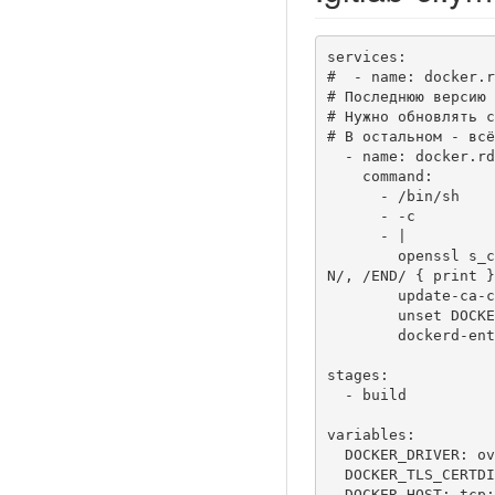
services:

#  - name: docker.r
# Последнюю версию 
# Нужно обновлять c
# В остальном - всё
  - name: docker.rdleas.ru/docker:19-dind

    command: 

      - /bin/sh

      - -c

      - |

        openssl s_client -showcerts -connect docker.rdleas.ru:443 </dev/null 2>/dev/null | awk '/BEGIN/ { i++; } /BEGI
N/, /END/ { print }
        update-ca-certificates

        unset DOCKER_TLS_CERTDIR

        dockerd-entrypoint.sh

stages:

  - build

variables:

  DOCKER_DRIVER: overlay2

  DOCKER_TLS_CERTDIR: ""

  DOCKER_HOST: tcp://0.0.0.0:2375
