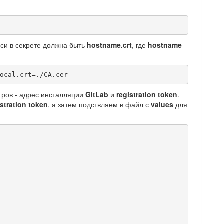
иси в секрете должна быть
hostname.crt
, где
hostname
-
ocal.crt=./CA.cer
тров - адрес инсталляции
GitLab
и
registration token
.
istration token
, а затем подствляем в файл с
values
для