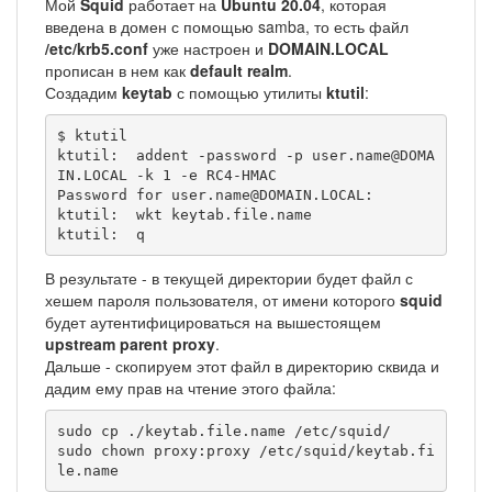
Мой
Squid
работает на
Ubuntu 20.04
, которая
введена в домен с помощью samba, то есть файл
/etc/krb5.conf
уже настроен и
DOMAIN.LOCAL
прописан в нем как
default realm
.
Создадим
keytab
с помощью утилиты
ktutil
:
$ ktutil

ktutil:  addent -password -p user.name@DOMA
IN.LOCAL -k 1 -e RC4-HMAC

Password for user.name@DOMAIN.LOCAL: 

ktutil:  wkt keytab.file.name

ktutil:  q
В результате - в текущей директории будет файл с
хешем пароля пользователя, от имени которого
squid
будет аутентифицироваться на вышестоящем
upstream parent proxy
.
Дальше - скопируем этот файл в директорию сквида и
дадим ему прав на чтение этого файла:
sudo cp ./keytab.file.name /etc/squid/

sudo chown proxy:proxy /etc/squid/keytab.fi
le.name