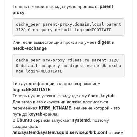
Теперь в конфиге сквида нужно прописать
parent
proxy
:
cache_peer parent-proxy.domain.local parent 
3128 0 no-query default login=NEGOTIATE
Или, если вышестоящий прокси не умеет
digest
и
netdb-exchange
cache_peer srv-proxy.rdleas.ru parent 3128 
0 default no-query no-digest no-netdb-excha
nge login=NEGOTIATE
Тип аутентификации задается выражением
login=NEGOTIATE
.
Теперь нужно указать сквиду где ему брать
keytab
.
Для этого в его окружении должна прописаться
переменная
KRB5_KTNAME
, значение которой - это
путь до
keytab
-файла.
В
Ubuntu
сервисы запускает
systemd
, поэтому
создаю файл
/etc/systemd/system/squid.service.d/krb.conf
с таким