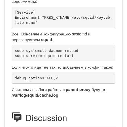
содержимым:
[Service]

Environment="KRB5_KTNAME=/etc/squid/keytab.
file.name"
Всё. Обновляем конфигурацию systemd и
перезапускаем
squid
:
sudo systemctl daemon-reload

sudo service squid restart
Если что-то идет не так, то добавляем в конфиг такое:
debug_options ALL,2
И читаем лог. Логи работы с
parent proxy
будут в
/var/log/squid/cache.log
Discussion