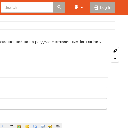
Log In
размещенной на на разделе с включенным
lvmcache
и