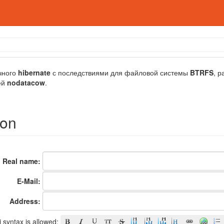
чного
hibernate
с последствиями для файловой системы
BTRFS
, 
ей
nodatacow
.
ion
Real name:
E-Mail:
Address:
 syntax is allowed: