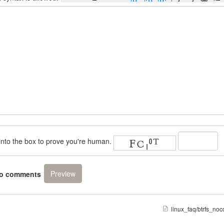
rs into the box to prove you're human.
to comments
linux_faq/btrfs_no