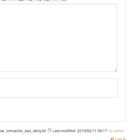
cow_lvmcache_sad_story.txt
Last modified:
2019/02/11 09:17
by
admin
Log In