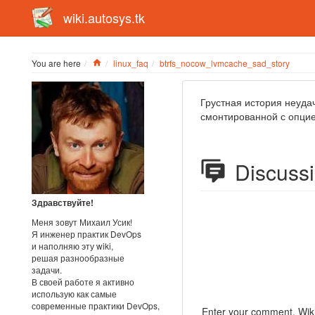
wiki.autosys.tk
Home
You are here
linux_faq
btrfs_nocow_lvmcache_sad_story
Грустная история неуда
смонтированной с опци
Discuss
Здравствуйте!
Меня зовут Михаил Усик!
Я инженер практик DevOps
и наполняю эту wiki,
решая разнообразные
задачи.
В своей работе я активно
использую как самые
современные практики DevOps,
Enter your comment. Wiki