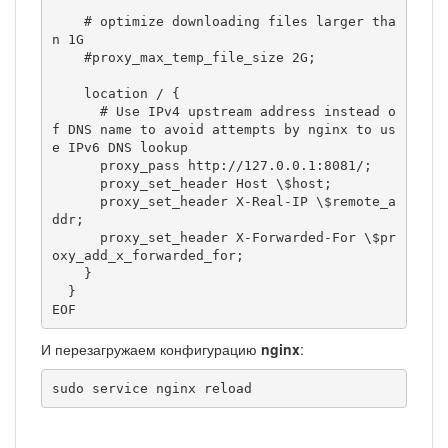
    # optimize downloading files larger tha
n 1G

    #proxy_max_temp_file_size 2G;

    location / {

      # Use IPv4 upstream address instead o
f DNS name to avoid attempts by nginx to us
e IPv6 DNS lookup

      proxy_pass http://127.0.0.1:8081/;

      proxy_set_header Host \$host;

      proxy_set_header X-Real-IP \$remote_a
ddr;

      proxy_set_header X-Forwarded-For \$pr
oxy_add_x_forwarded_for;

    }

  }

EOF
И перезагружаем конфигурацию
nginx
:
sudo service nginx reload