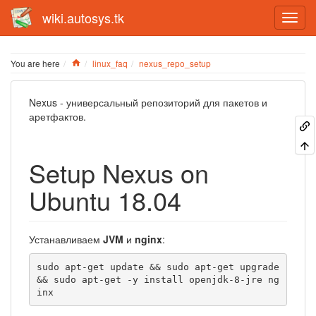
wiki.autosys.tk
Home
You are here
linux_faq
nexus_repo_setup
Nexus - универсальный репозиторий для пакетов и
аретфактов.
Setup Nexus on
Ubuntu 18.04
Устанавливаем
JVM
и
nginx
:
sudo apt-get update && sudo apt-get upgrade 
&& sudo apt-get -y install openjdk-8-jre ng
inx