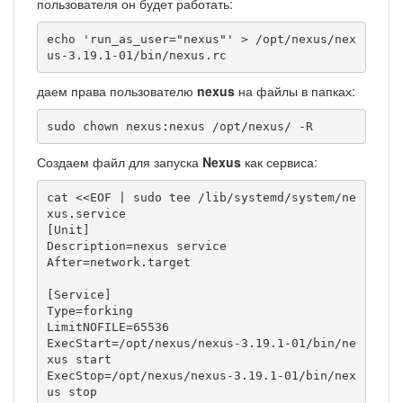
пользователя он будет работать:
echo 'run_as_user="nexus"' > /opt/nexus/nex
us-3.19.1-01/bin/nexus.rc
даем права пользователю
nexus
на файлы в папках:
sudo chown nexus:nexus /opt/nexus/ -R
Создаем файл для запуска
Nexus
как сервиса:
cat <<EOF | sudo tee /lib/systemd/system/ne
xus.service

[Unit]

Description=nexus service

After=network.target

[Service]

Type=forking

LimitNOFILE=65536

ExecStart=/opt/nexus/nexus-3.19.1-01/bin/ne
xus start

ExecStop=/opt/nexus/nexus-3.19.1-01/bin/nex
us stop
