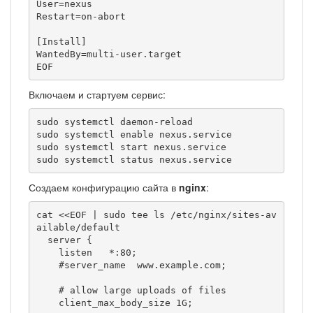
User=nexus

Restart=on-abort

[Install]

WantedBy=multi-user.target

EOF
Включаем и стартуем сервис:
sudo systemctl daemon-reload

sudo systemctl enable nexus.service

sudo systemctl start nexus.service

sudo systemctl status nexus.service
Создаем конфигурацию сайта в
nginx
:
cat <<EOF | sudo tee ls /etc/nginx/sites-av
ailable/default

  server {

    listen   *:80;

    #server_name  www.example.com;

    # allow large uploads of files

    client_max_body_size 1G;
