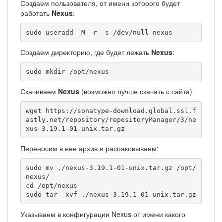
Создаем пользователя, от имени которого будет
работать
Nexus
:
sudo useradd -M -r -s /dev/null nexus
Создаем директорию, где будет лежать
Nexus
:
sudo mkdir /opt/nexus
Скачиваем
Nexus
(возможно лучше скачать с сайта)
wget https://sonatype-download.global.ssl.f
astly.net/repository/repositoryManager/3/ne
xus-3.19.1-01-unix.tar.gz
Переносим в нее архив и распаковываем:
sudo mv ./nexus-3.19.1-01-unix.tar.gz /opt/
nexus/

cd /opt/nexus

sudo tar -xvf ./nexus-3.19.1-01-unix.tar.gz
Указываем в конфигурации Nexus от имени какого