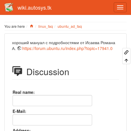
wiki.autosys.tk
Home
You are here
linux_faq
ubuntu_ad_faq
хороший мануал с подробностями от Исаева Романа
А.
https://forum.ubuntu.ru/index.php?topic=17941.0
Discussion
Real name:
E-Mail:
Address: