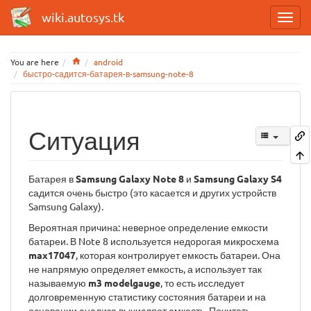
wiki.autosys.tk
Home
You are here
android
быстро-садится-батарея-в-samsung-note-8
Ситуация
Батарея в
Samsung Galaxy Note 8
и
Samsung Galaxy S4
садится очень быстро (это касается и других устройств
Samsung Galaxy).
Вероятная причина: неверное определение емкости
батареи. В Note 8 используется недорогая микросхема
max17047
, которая контролирует емкость батареи. Она
не напрямую определяет емкость, а использует так
называемую
m3 modelgauge
, то есть исследует
долговременную статистику состояния батареи и на
основании анализа вычисляет емкость. Почитать