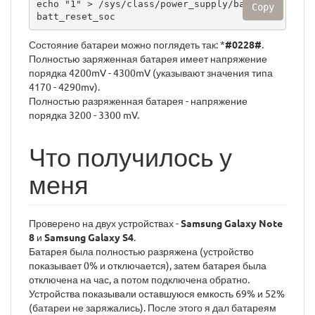
echo "1" > /sys/class/power_supply/battery/
Copy
batt_reset_soc
Состояние батареи можно поглядеть так: *
#0228#
.
Полностью заряженная батарея имеет напряжение
порядка 4200mV - 4300mV (указывают значения типа
4170 - 4290mv).
Полностью разряженная батарея - напряжение
порядка 3200 - 3300 mV.
Что получилось у
меня
Проверено на двух устройствах -
Samsung Galaxy Note
8
и
Samsung Galaxy S4
.
Батарея была полностью разряжена (устройство
показывает 0% и отключается), затем батарея была
отключена на час, а потом подключена обратно.
Устройства показывали оставшуюся емкость 69% и 52%
(батареи не заряжались). После этого я дал батареям