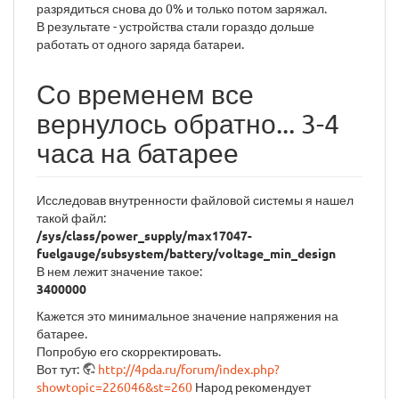
разрядиться снова до 0% и только потом заряжал.
В результате - устройства стали гораздо дольше
работать от одного заряда батареи.
Со временем все
вернулось обратно... 3-4
часа на батарее
Исследовав внутренности файловой системы я нашел
такой файл:
/sys/class/power_supply/max17047-
fuelgauge/subsystem/battery/voltage_min_design
В нем лежит значение такое:
3400000
Кажется это минимальное значение напряжения на
батарее.
Попробую его скорректировать.
Вот тут:
http://4pda.ru/forum/index.php?
showtopic=226046&st=260
Народ рекомендует