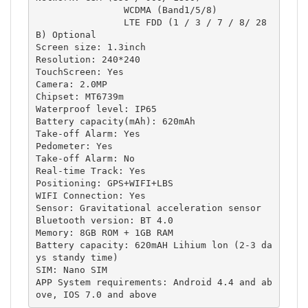
                WCDMA (Band1/5/8)

                LTE FDD (1 / 3 / 7 / 8/ 28
B) Optional

Screen size: 1.3inch

Resolution: 240*240

TouchScreen: Yes

Camera: 2.0MP

Chipset: MT6739m

Waterproof level: IP65

Battery capacity(mAh): 620mAh

Take-off Alarm: Yes

Pedometer: Yes

Take-off Alarm: No

Real-time Track: Yes

Positioning: GPS+WIFI+LBS

WIFI Connection: Yes

Sensor: Gravitational acceleration sensor

Bluetooth version: BT 4.0

Memory: 8GB ROM + 1GB RAM

Battery capacity: 620mAH Lihium lon (2-3 da
ys standy time)

SIM: Nano SIM

APP System requirements: Android 4.4 and ab
ove, IOS 7.0 and above