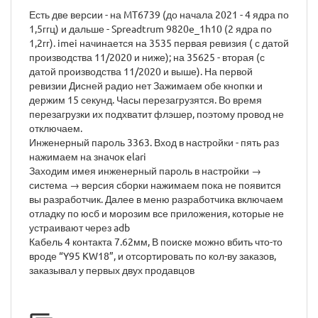
Есть две версии - на MT6739 (до начала 2021 - 4 ядра по
1,5ггц) и дальше - Spreadtrum 9820e_1h10 (2 ядра по
1,2гг). imei начинается на 3535 первая ревизия ( с датой
производства 11/2020 и ниже); на 35625 - вторая (с
датой производства 11/2020 и выше). На первой
ревизии Дисней радио нет Зажимаем обе кнопки и
держим 15 секунд. Часы перезагрузятся. Во время
перезагрузки их подхватит флэшер, поэтому провод не
отключаем.
Инженерный пароль 3363. Вход в настройки - пять раз
нажимаем на значок elari
Заходим имея инженерный пароль в настройки →
система → версия сборки нажимаем пока не появится
вы разработчик. Далее в меню разработчика включаем
отладку по юсб и морозим все приложения, которые не
устраивают через adb
Кабель 4 контакта 7.62мм, В поиске можно вбить что-то
вроде “Y95 KW18”, и отсортировать по кол-ву заказов,
заказывал у первых двух продавцов