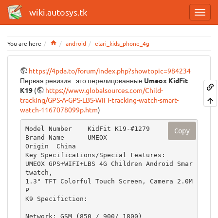
wiki.autosys.tk
Home
You are here
android
elari_kids_phone_4g
https://4pda.to/forum/index.php?showtopic=984234
Первая ревизия - это перелицованные
Umeox KidFit
K19
(
https://www.globalsources.com/Child-
tracking/GPS-A-GPS-LBS-WIFI-tracking-watch-smart-
watch-1167078099p.htm
)
Model Number	KidFit K19-#1279

Copy
Brand Name	UMEOX

Origin	China

Key Specifications/Special Features:

UMEOX GPS+WIFI+LBS 4G Children Android Smar
twatch,

1.3" TFT Colorful Touch Screen, Camera 2.0M
P

K9 Specifiction:

Network: GSM (850 / 900/ 1800)
