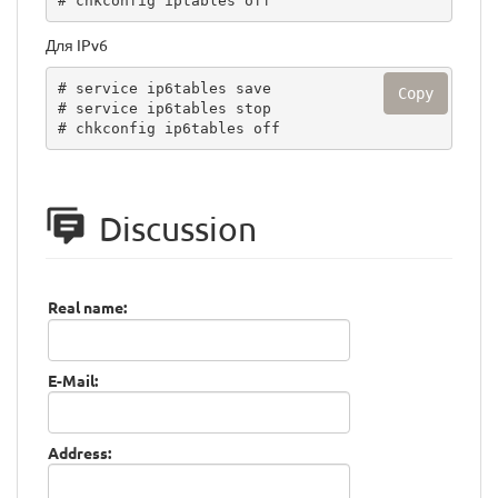
# chkconfig iptables off
Для IPv6
# service ip6tables save

Copy
# service ip6tables stop

# chkconfig ip6tables off
Discussion
Real name:
E-Mail:
Address: