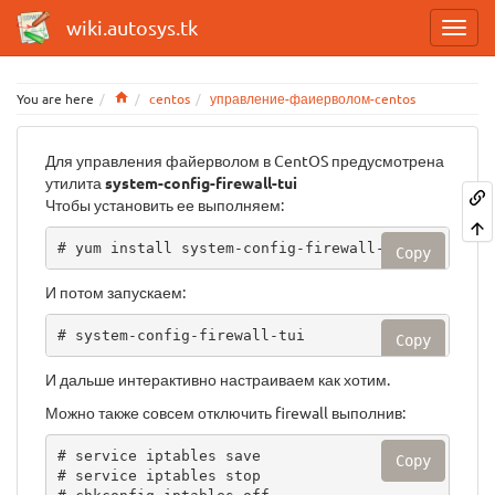
wiki.autosys.tk
Home
You are here
centos
управление-фаиерволом-centos
Для управления файерволом в CentOS предусмотрена
утилита
system-config-firewall-tui
Чтобы установить ее выполняем:
# yum install system-config-firewall-tui
Copy
И потом запускаем:
# system-config-firewall-tui
Copy
И дальше интерактивно настраиваем как хотим.
Можно также совсем отключить firewall выполнив:
# service iptables save

Copy
# service iptables stop
