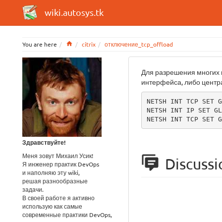
wiki.autosys.tk
Home
You are here
citrix
отключение_tcp_offload
Для разрешения многих
интерфейса, либо центр
NETSH INT TCP SET G
NETSH INT IP SET GL
NETSH INT TCP SET G
Здравствуйте!
Меня зовут Михаил Усик!
Discussi
Я инженер практик DevOps
и наполняю эту wiki,
решая разнообразные
задачи.
В своей работе я активно
использую как самые
современные практики DevOps,