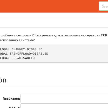
 проблем с сессиями
Citrix
рекомендуют отключать на серверах
TCP 
ализованно в системе:
LOBAL CHIMNEY=DISABLED

OBAL TASKOFFLOAD=DISABLED

LOBAL RSS=DISABLED
on
Real name: