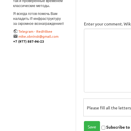
так и проверенные временем
классические методы.
Я всегда готов помочь Вам
наладить IT-инфраструктуру
за скромное вознаграждение!!
Enter your comment. Wiki
Telegram - RedMikee
mike.obninsk@gmail.com
+7 (977) 887-96-23
Please fill all the lette
Subscribe t