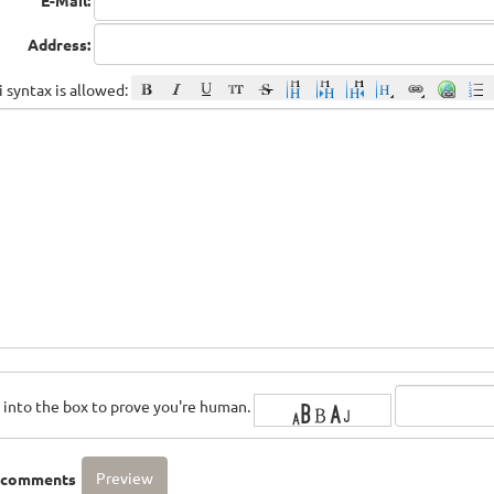
E-Mail:
Address:
 syntax is allowed:
rs into the box to prove you're human.
o comments