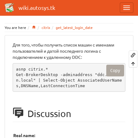
wiki.autosys.tk
Home
You are here
citrix
get_latest_login_date
Для того, чтобы получить список машин с именами
пользователей и датой последнего логина с
подключением к удаленному DDC:
asnp citrix.*

Copy
Get-BrokerDesktop -adminaddress "ddc.domai
n.local" | Select-Object AssociatedUserName
s,DNSName,LastConnectionTime
Discussion
Real name: