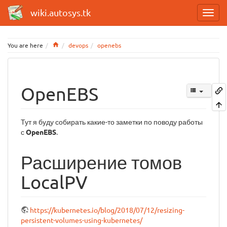
wiki.autosys.tk
Home
You are here
devops
openebs
OpenEBS
Тут я буду собирать какие-то заметки по поводу работы
с
OpenEBS
.
Расширение томов
LocalPV
https://kubernetes.io/blog/2018/07/12/resizing-
persistent-volumes-using-kubernetes/