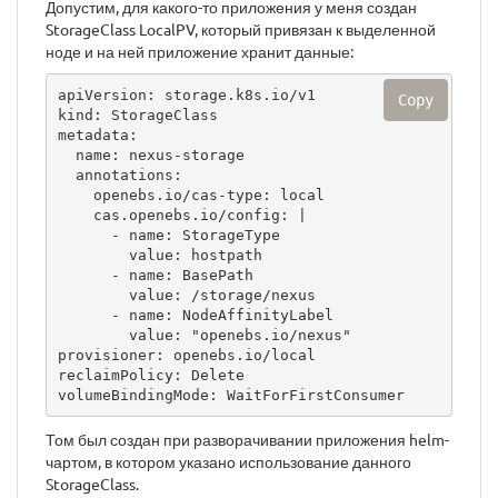
Допустим, для какого-то приложения у меня создан
StorageClass LocalPV, который привязан к выделенной
ноде и на ней приложение хранит данные:
apiVersion: storage.k8s.io/v1

Copy
kind: StorageClass

metadata:

  name: nexus-storage

  annotations:

    openebs.io/cas-type: local

    cas.openebs.io/config: |

      - name: StorageType

        value: hostpath

      - name: BasePath

        value: /storage/nexus

      - name: NodeAffinityLabel

        value: "openebs.io/nexus"

provisioner: openebs.io/local

reclaimPolicy: Delete

volumeBindingMode: WaitForFirstConsumer
Том был создан при разворачивании приложения helm-
чартом, в котором указано использование данного
StorageClass.