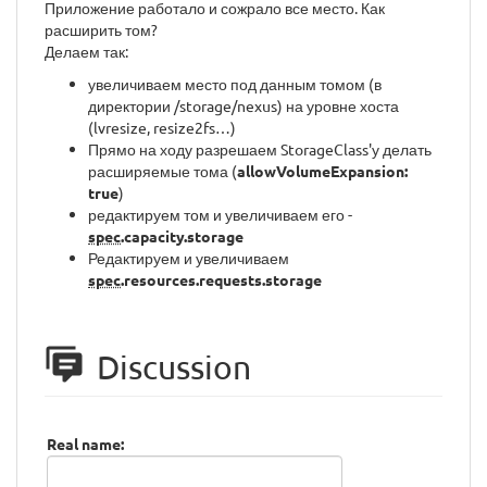
Приложение работало и сожрало все место. Как
расширить том?
Делаем так:
увеличиваем место под данным томом (в
директории /storage/nexus) на уровне хоста
(lvresize, resize2fs…)
Прямо на ходу разрешаем StorageClass'у делать
расширяемые тома (
allowVolumeExpansion:
true
)
редактируем том и увеличиваем его -
spec
.capacity.storage
Редактируем и увеличиваем
spec
.resources.requests.storage
Discussion
Real name: