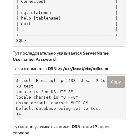
| Connected!                            |

|                                       |

| sql-statement                         |

| help [tablename]                      |

| quit                                  |

|                                       |

+---------------------------------------+

SQL> 
Тут последовательно указывается
ServerName
,
Username
,
Password
.
Так и с помощью
DSN
из
/usr/local/etc/odbc.ini
:
$ tsql -H ms-sql -p 1433 -U sa -P 1qaz@WSX 
Copy
-D test

locale is "en_US.UTF-8"

locale charset is "UTF-8"

using default charset "UTF-8"

Default database being set to test

1> 
Тут можно указывать как имя
DSN
, так и
IP
-адрес
сервера.