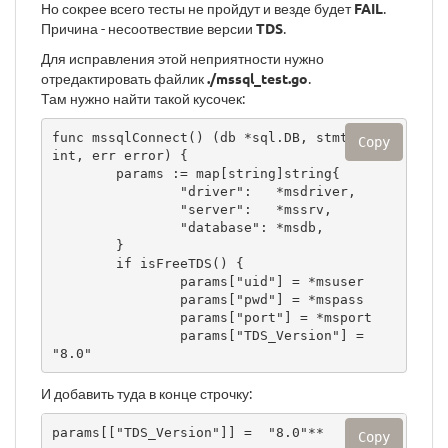
Но сокрее всего тесты не пройдут и везде будет
FAIL
.
Причина - несоотвествие версии
TDS
.
Для исправления этой неприятности нужно
отредактировать файлик
./mssql_test.go
.
Там нужно найти такой кусочек:
func mssqlConnect() (db *sql.DB, stmtCount 
Copy
int, err error) {

        params := map[string]string{

                "driver":   *msdriver,

                "server":   *mssrv,

                "database": *msdb,

        }

        if isFreeTDS() {

                params["uid"] = *msuser

                params["pwd"] = *mspass

                params["port"] = *msport

                params["TDS_Version"] =  
"8.0"
И добавить туда в конце строчку:
params[["TDS_Version"]] =  "8.0"**
Copy