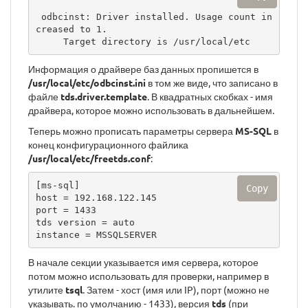
 odbcinst: Driver installed. Usage count in
creased to 1.

     Target directory is /usr/local/etc
Информация о драйвере баз данных пропишется в
/usr/local/etc/odbcinst.ini
в том же виде, что записано в
файле
tds.driver.template
. В квадратных скобках - имя
драйвера, которое можно использовать в дальнейшем.
Теперь можно прописать параметры сервера
MS-SQL
в
конец конфигурационного файлика
/usr/local/etc/freetds.conf
:
[ms-sql]

Copy
host = 192.168.122.145

port = 1433

tds version = auto

instance = MSSQLSERVER
В начале секции указывается имя сервера, которое
потом можно использовать для проверки, например в
утилите
tsql
. Затем - хост (имя или IP), порт (можно не
указывать. по умолчанию - 1433), версия
tds
(при