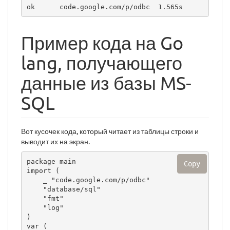
ok      code.google.com/p/odbc  1.565s
Пример кода на Go
lang, получающего
данные из базы MS-
SQL
Вот кусочек кода, который читает из таблицы строки и
выводит их на экран.
package main

Copy
import (

    _ "code.google.com/p/odbc"

    "database/sql"

    "fmt"

    "log"

)

var (
