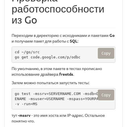
работоспособности
из Go
Переходим в директорию с исходниками и пакетами
Go
и получаем пакет для работы с
SQL
:
cd ~/go/src

Copy
go get code.google.com/p/odbc
По умолчанию, в этом пакете в тестах пропиcано
использование драйвера
freetds
.
Затем можно попытаться запустить тесты:
go test -mssrv=SERVERNAME.COM -msdb=DATABAS
Copy
ENAME -msuser=USERNAME -mspass=YOURPASSWORD 
-v -run=MS
тут
-mssrv
- это имя хоста или IP-адрес. Остальное
понятно что.