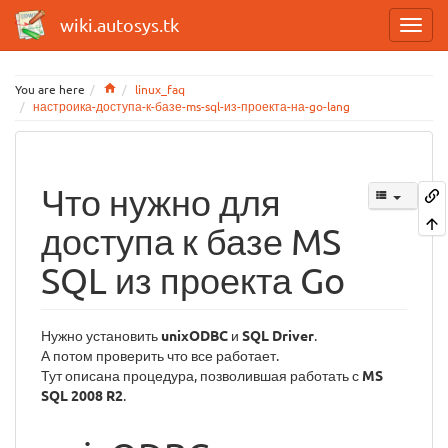
wiki.autosys.tk
Home
You are here
linux_faq
настроика-доступа-к-базе-ms-sql-из-проекта-на-go-lang
Что нужно для
доступа к базе MS
SQL из проекта Go
Нужно установить
unixODBC
и
SQL Driver
.
А потом проверить что все работает.
Тут описана процедура, позволившая работать с
MS
SQL 2008 R2
.