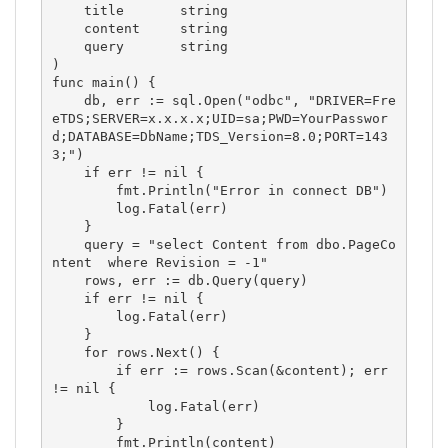
    title       string

    content     string

    query       string

)

func main() {

    db, err := sql.Open("odbc", "DRIVER=Fre
eTDS;SERVER=x.x.x.x;UID=sa;PWD=YourPasswor
d;DATABASE=DbName;TDS_Version=8.0;PORT=143
3;")

    if err != nil {

        fmt.Println("Error in connect DB")

        log.Fatal(err)

    }

    query = "select Content from dbo.PageCo
ntent  where Revision = -1"

    rows, err := db.Query(query)

    if err != nil {

        log.Fatal(err)

    }

    for rows.Next() {

        if err := rows.Scan(&content); err 
!= nil {

            log.Fatal(err)

        }

        fmt.Println(content)
