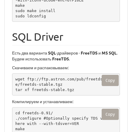
-with-iconv-ucode-enc=UTF16LE

make

sudo make install

sudo ldconfig
SQL Driver
Есть два варианта
SQL
-драйверов -
FreeTDS
и
MS SQL
.
Будем использовать
FreeTDS
.
Скачиваем и распаковываем:
wget ftp://ftp.astron.com/pub/freetds/stabl
Copy
e/freetds-stable.tgz

tar xf freetds-stable.tgz 
Компилируем и устанавливаем:
cd freetds-0.91/

Copy
./configure #Optionally specify TDS version 
here with --with-tdsver=VER

make
