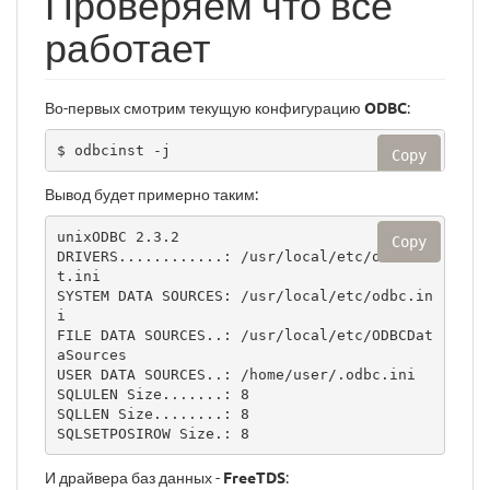
Проверяем что все
работает
Во-первых смотрим текущую конфигурацию
ODBC
:
$ odbcinst -j
Copy
Вывод будет примерно таким:
unixODBC 2.3.2

Copy
DRIVERS............: /usr/local/etc/odbcins
t.ini

SYSTEM DATA SOURCES: /usr/local/etc/odbc.in
i

FILE DATA SOURCES..: /usr/local/etc/ODBCDat
aSources

USER DATA SOURCES..: /home/user/.odbc.ini

SQLULEN Size.......: 8

SQLLEN Size........: 8

SQLSETPOSIROW Size.: 8
И драйвера баз данных -
FreeTDS
: