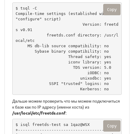
$ tsql -C

Copy
Compile-time settings (established with the 
"configure" script)

                            Version: freetd
s v0.91

             freetds.conf directory: /usr/l
ocal/etc

     MS db-lib source compatibility: no

        Sybase binary compatibility: no

                      Thread safety: yes

                      iconv library: yes

                        TDS version: 5.0

                              iODBC: no

                           unixodbc: yes

              SSPI "trusted" logins: no

                           Kerberos: no
Дальше можем проверить что мы можем подключиться
к базе как по IP адресу (имени хоста) из
/usr/local/etc/freetds.conf
:
$ isql freetds-test sa 1qaz@WSX

Copy
+---------------------------------------+
