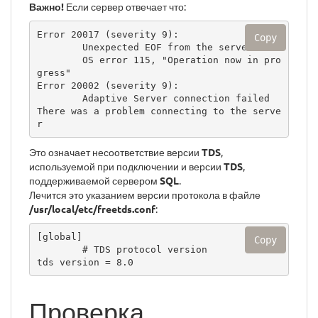
Важно!
Если сервер отвечает что:
Error 20017 (severity 9):

Copy
        Unexpected EOF from the server

        OS error 115, "Operation now in pro
gress"

Error 20002 (severity 9):

        Adaptive Server connection failed

There was a problem connecting to the serve
r
Это означает несоответствие версии
TDS
,
используемой при подключении и версии
TDS
,
поддерживаемой сервером
SQL
.
Лечится это указанием версии протокола в файле
/usr/local/etc/freetds.conf
:
[global]

Copy
        # TDS protocol version

tds version = 8.0
Проверка