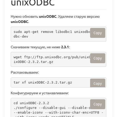
unixODBC
Нужно обновить
unixODBC
. Удаляем старую версию
unixODBC
.
sudo apt-get remove libodbc1 unixodbc unixo
Copy
dbc-dev
Скачиваем текущую, не ниже
2.3.1
:
wget ftp://ftp.unixodbc.org/pub/unixODBC/un
Copy
ixODBC-2.3.2.tar.gz
Распаковываем:
tar xf unixODBC-2.3.2.tar.gz
Copy
Конфигурируем и устанавливаем:
cd unixODBC-2.3.2

Copy
./configure --disable-gui --disable-drivers 
--enable-iconv --with-iconv-char-enc=UTF8 -