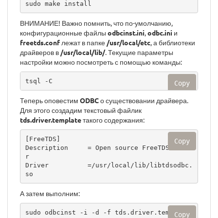
sudo make install
ВНИМАНИЕ! Важно помнить, что по-умолчанию,
конфигурационные файлы
odbcinst.ini
,
odbc.ini
и
freetds.conf
лежат в папке
/usr/local/etc
, а библиотеки
драйверов в
/usr/local/lib/
. Текущие параметры
настройки можно посмотреть с помощью команды:
tsql -C
Copy
Теперь оповестим
ODBC
о существовании драйвера.
Для этого создадим текстовый файлик
tds.driver.template
такого содержания:
[FreeTDS] 

Copy
Description     = Open source FreeTDS drive
r

Driver          =/usr/local/lib/libtdsodbc.
so
А затем выполним:
sudo odbcinst -i -d -f tds.driver.template

Copy