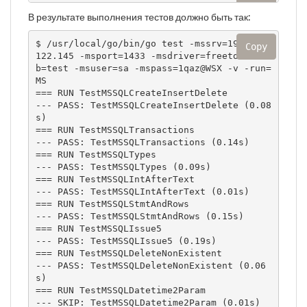
В результате выполнения тестов должно быть так:
$ /usr/local/go/bin/go test -mssrv=192.168.
Copy
122.145 -msport=1433 -msdriver=freetds -msd
b=test -msuser=sa -mspass=1qaz@WSX -v -run=
MS

=== RUN TestMSSQLCreateInsertDelete

--- PASS: TestMSSQLCreateInsertDelete (0.08
s)

=== RUN TestMSSQLTransactions

--- PASS: TestMSSQLTransactions (0.14s)

=== RUN TestMSSQLTypes

--- PASS: TestMSSQLTypes (0.09s)

=== RUN TestMSSQLIntAfterText

--- PASS: TestMSSQLIntAfterText (0.01s)

=== RUN TestMSSQLStmtAndRows

--- PASS: TestMSSQLStmtAndRows (0.15s)

=== RUN TestMSSQLIssue5

--- PASS: TestMSSQLIssue5 (0.19s)

=== RUN TestMSSQLDeleteNonExistent

--- PASS: TestMSSQLDeleteNonExistent (0.06
s)

=== RUN TestMSSQLDatetime2Param

--- SKIP: TestMSSQLDatetime2Param (0.01s)
