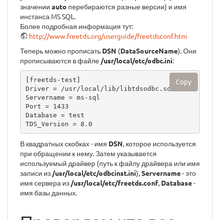
значении
auto
перебираются разные версии) и имя
инстанса MS SQL.
Более подробная информация тут:
http://www.freetds.org/userguide/freetdsconf.htm
Теперь можно прописать
DSN
(
DataSourceName
). Они
прописываются в файле
/usr/local/etc/odbc.ini
:
[freetds-test]

Copy
Driver = /usr/local/lib/libtdsodbc.so

Servername = ms-sql

Port = 1433

Database = test

TDS_Version = 8.0
В квадратных скобках - имя
DSN
, которое используется
при обращении к нему. Затем указывается
используемый драйвер (путь к файлу драйвера или имя
записи из
/usr/local/etc/odbcinst.ini
),
Servername
- это
имя сервера из
/usr/local/etc/freetds.conf
,
Database
-
имя базы данных.