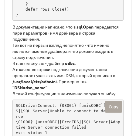
    }

    defer rows.Close()

}
В документации написано, что в
sql.Open
передаются
пара параметров - имя драйвера и строка
подключения.
Так вот на первый взгляд непонятно - что именно
является именем драйвера и что должно входить в
строку подключения.
В нашем случае - драйвер
odbc
.
А в качестве строки подключения документация
предлагает указывать имя DSN, который прописан в
/usr/local/etc/odbc.ini
. Примерно так:
“DSN=dsn_name”
.
В такой конфигурации я неизменно получал ошибку:
SQLDriverConnect: {08001} [unixODBC][FreeTD
Copy
S][SQL Server]Unable to connect to data sou
rce

{01000} [unixODBC][FreeTDS][SQL Server]Adap
tive Server connection failed

exit status 1