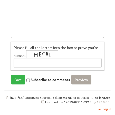
Please fill all the letters into the box to prove you're
human.
Subscribe to comments
linux_faq/настроика-доступа-к-базе-ms-sql-из-проекта-на-go-lang.txt
Last modified:
2019/02/11 09:13
by
127.0.0.1
Log In