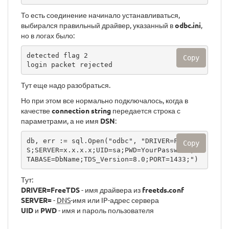
То есть соединение начинало устанавливаться,
выбирался правильный драйвер, указанный в
odbc.ini
,
но в логах было:
detected flag 2

Copy
login packet rejected
Тут еще надо разобраться.
Но при этом все нормально подключалось, когда в
качестве
connection string
передается строка с
параметрами, а не имя
DSN
:
db, err := sql.Open("odbc", "DRIVER=FreeTD
Copy
S;SERVER=x.x.x.x;UID=sa;PWD=YourPassword;DA
TABASE=DbName;TDS_Version=8.0;PORT=1433;")
Тут:
DRIVER=FreeTDS
- имя драйвера из
freetds.conf
SERVER=
-
DNS
-имя или IP-адрес сервера
UID
и
PWD
- имя и пароль пользователя