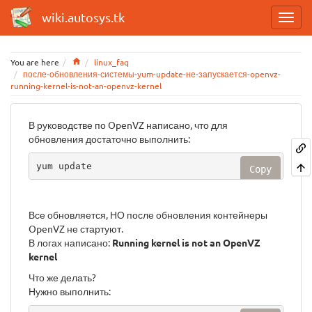
wiki.autosys.tk
Home
You are here
linux_faq
после-обновления-системы-yum-update-не-запускается-openvz-
running-kernel-is-not-an-openvz-kernel
В руководстве по OpenVZ написано, что для
обновления достаточно выполнить:
yum update
Copy
Все обновляется, НО после обновления контейнеры
OpenVZ не стартуют.
В логах написано:
Running kernel is not an OpenVZ
kernel
Что же делать?
Нужно выполнить: