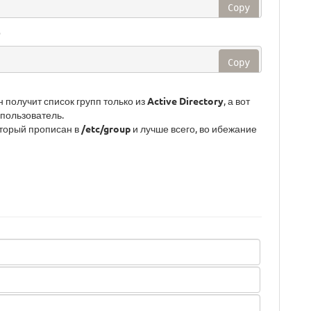
Copy
р
Copy
н получит список групп только из
Active Directory
, а вот
 пользователь.
оторый прописан в
/etc/group
и лучше всего, во ибежание