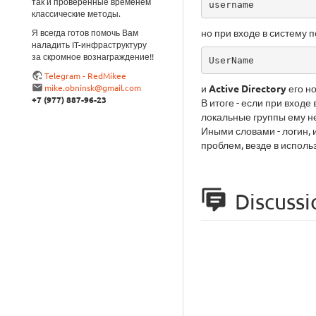
так и проверенные временем
username
классические методы.
но при входе в систему 
Я всегда готов помочь Вам
наладить IT-инфраструктуру
за скромное вознаграждение!!
UserName
Telegram - RedMikee
mike.obninsk@gmail.com
и
Active Directory
его н
+7 (977) 887-96-23
В итоге - если при входе
локальные группы ему не
Иными словами - логин, 
проблем, везде в исполь
Discussi