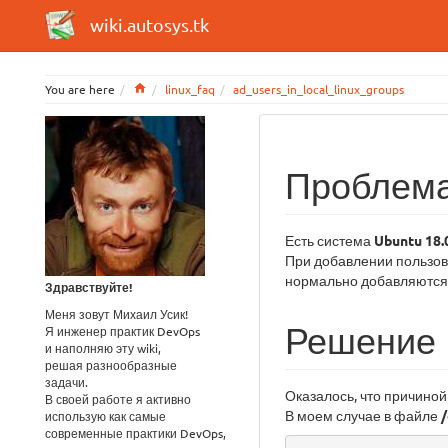
wiki.autosys.tk
Home
You are here
linux_faq
ad_users_in_local_linux_groups
Проблем
Есть система
Ubuntu 18.
При добавлении пользов
нормально добавляются, 
Здравствуйте!
Меня зовут Михаил Усик!
Решение
Я инженер практик DevOps
и наполняю эту wiki,
решая разнообразные
задачи.
Оказалось, что причино
В своей работе я активно
В моем случае в файле
использую как самые
современные практики DevOps,