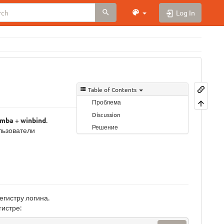
Log In
Table of Contents
Проблема
Discussion
amba
+
winbind
.
Решение
льзователи
егистру логина.
гистре: