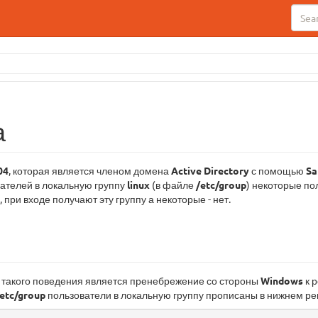
а
04
, которая является членом домена
Active Directory
с помощью
S
ателей в локальную группу
linux
(в файле
/etc/group
) некоторые по
при входе получают эту группу а некоторые - нет.
й такого поведения является пренебрежение со стороны
Windows
к р
/etc/group
пользователи в локальную группу прописаны в нижнем ре