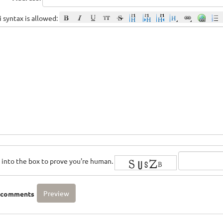
 syntax is allowed:
rs into the box to prove you're human.
o comments