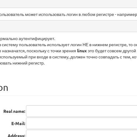
пользователь может использовать логин в любом регистре - наприме
ормально аутентифицирует.
 в систему пользователь использует логин НЕ в нижнем регистре, то о
 назначатся, поскольку с точки зрения
linux
это будет совсем другой
используемый при входе в систему, должен точно совпадать с тем, к
зовать нижний регистр.
on
Real name:
E-Mail:
Address: