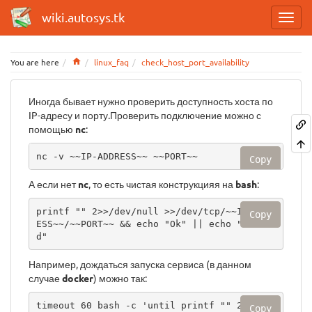
wiki.autosys.tk
Home
You are here
linux_faq
check_host_port_availability
Иногда бывает нужно проверить доступность хоста по
IP-адресу и порту.Проверить подключение можно с
помощью
nc
:
nc -v ~~IP-ADDRESS~~ ~~PORT~~
Copy
А если нет
nc
, то есть чистая конструкцияя на
bash
:
printf "" 2>>/dev/null >>/dev/tcp/~~IP-ADDR
Copy
ESS~~/~~PORT~~ && echo "Ok" || echo "Faile
d"
Например, дождаться запуска сервиса (в данном
случае
docker
) можно так:
timeout 60 bash -c 'until printf "" 2>>/de
Copy