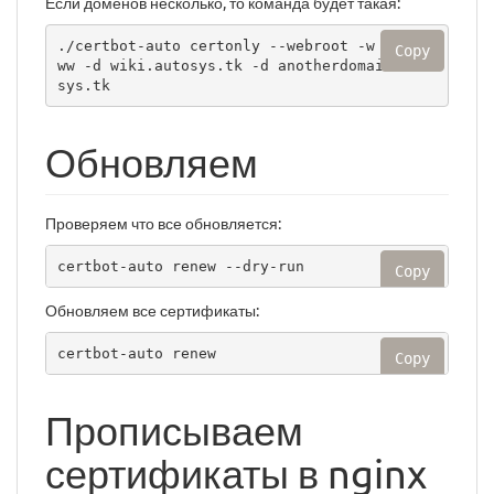
Если доменов несколько, то команда будет такая:
./certbot-auto certonly --webroot -w /var/w
Copy
ww -d wiki.autosys.tk -d anotherdomain.auto
sys.tk
Обновляем
Проверяем что все обновляется:
certbot-auto renew --dry-run
Copy
Обновляем все сертификаты:
certbot-auto renew
Copy
Прописываем
сертификаты в nginx