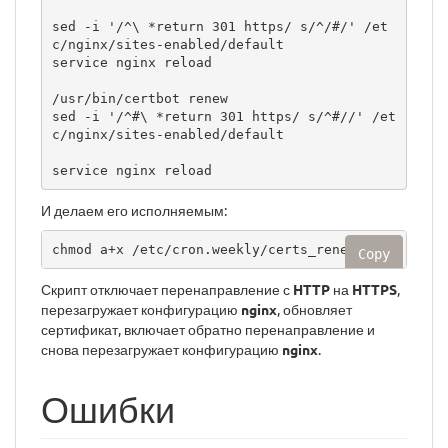
sed -i '/^\ *return 301 https/ s/^/#/' /et
c/nginx/sites-enabled/default

service nginx reload

/usr/bin/certbot renew

sed -i '/^#\ *return 301 https/ s/^#//' /et
c/nginx/sites-enabled/default 

И делаем его исполняемым:
chmod a+x /etc/cron.weekly/certs_renew
Copy
Скрипт отключает перенаправление с
HTTP
на
HTTPS
,
перезагружает конфигурацию
nginx
, обновляет
сертификат, включает обратно перенаправление и
снова перезагружает конфигурацию
nginx
.
Ошибки