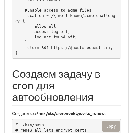
    #Enable access to acme files

    location ~ /\.well-known/acme-challeng
e/ {

        allow all;

        access_log off;

        log_not_found off;

    }

    return 301 https://$host$request_uri;

}
Создаем задачу в
cron для
автообновления
Создаем файлик
/etc/cron.weekly/certs_renew
:
#! /bin/bash

Copy
# renew all lets_encrypt_certs
