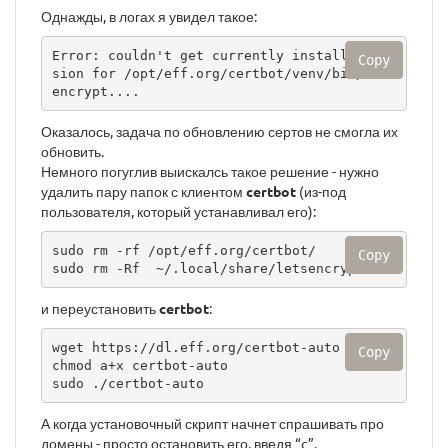
Однажды, в логах я увидел такое:
Error: couldn't get currently installed ver
Copy
sion for /opt/eff.org/certbot/venv/bin/lets
encrypt....
Оказалось, задача по обновлению сертов не смогла их
обновить.
Немного погуглив выискалсь такое решение - нужно
удалить пару папок с клиентом
certbot
(из-под
пользователя, который устанавливал его):
sudo rm -rf /opt/eff.org/certbot/

Copy
sudo rm -Rf  ~/.local/share/letsencrypt
и переустановить
certbot
:
wget https://dl.eff.org/certbot-auto

Copy
chmod a+x certbot-auto

sudo ./certbot-auto
А когда установочный скрипт начнет спрашивать про
домены - просто остановить его, введя “c”.