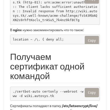
s.tk (http-01): urn:acme:error:unauthorized 
:: The client lacks sufficient authorizatio
n :: Invalid response from http://wiki.auto
sys.tk/.well-known/acme-challenge/fsS43RbAQ
XN2s9rhftKocls_trASu5_7k4nz9kf8CTg
В
nginx
нужно закомментировать что-то такое:
location ~ /\. { deny all;
Copy
Получаем
сертификат одной
командой
./certbot-auto certonly --webroot -w /var/w
Copy
ww -d wiki.autosys.tk
Сертификаты попадают в папку
/etc/letsencrypt/live/