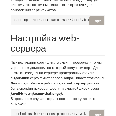
систему, что потом выполнять его через
cron
для
обновления сертификатов:
sudo cp ./certbot-auto /usr/local/bin/
Copy
Настройка web-
сервера
При получении сертификата скрипт проверяет что мы
управляем доменом, на который получаем серт. Для
этого он создает на сервере проверочный файл и
выдающий сертификат сервер запрашивает этот файл.
Для того, чтобы все работало, на web-сервер должен
быть сконфигурирован доступ к скрытой директории
/.well-known/acme-challenge/
.
В противном случае - скрипт постоянно ругается с
ошибкой:
Failed authorization procedure. wiki.autosy
Copy