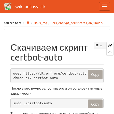
wiki.autosys.tk
Home
You are here
linux_faq
lets_encrypt_certificates_on_ubuntu
Скачиваем скрипт
certbot-auto
wget https://dl.eff.org/certbot-auto

Copy
chmod a+x certbot-auto
После этого нужно запустить его и он установит нужные
зависимости:
sudo ./certbot-auto
Copy
Теперь осталось положить этот скрипт куда-нибудь в