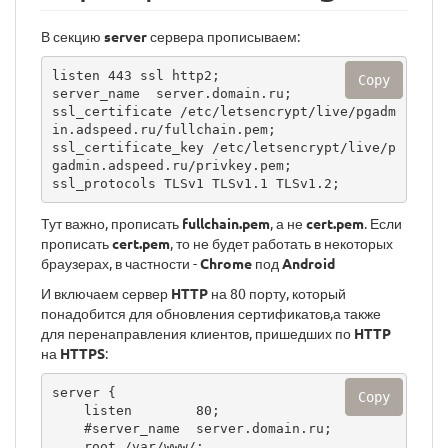
В секцию
server
сервера прописываем:
listen 443 ssl http2;

Copy
server_name  server.domain.ru;

ssl_certificate /etc/letsencrypt/live/pgadm
in.adspeed.ru/fullchain.pem;

ssl_certificate_key /etc/letsencrypt/live/p
gadmin.adspeed.ru/privkey.pem;

ssl_protocols TLSv1 TLSv1.1 TLSv1.2;  
Тут важно, прописать
fullchain.pem
, а не
cert.pem
. Если
прописать
cert.pem
, то не будет работать в некоторых
браузерах, в частности -
Chrome
под
Android
И включаем сервер
HTTP
на 80 порту, который
понадобится для обновления сертификатов,а также
для перенаправления клиентов, пришедших по
HTTP
на
HTTPS
:
server {

Copy
    listen        80;

    #server_name  server.domain.ru;

    root /var/www/;
