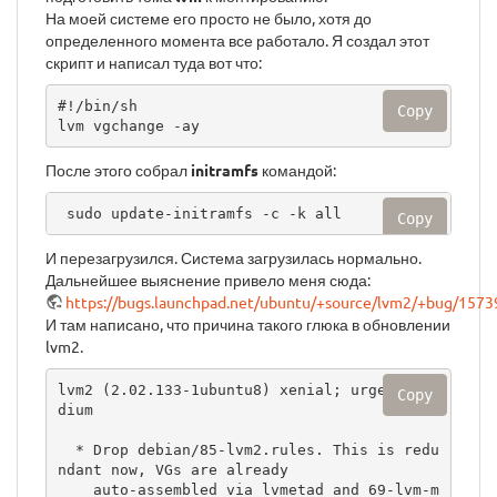
На моей системе его просто не было, хотя до
определенного момента все работало. Я создал этот
скрипт и написал туда вот что:
#!/bin/sh

Copy
lvm vgchange -ay
После этого собрал
initramfs
командой:
 sudo update-initramfs -c -k all
Copy
И перезагрузился. Система загрузилась нормально.
Дальнейшее выяснение привело меня сюда:
https://bugs.launchpad.net/ubuntu/+source/lvm2/+bug/157
И там написано, что причина такого глюка в обновлении
lvm2.
lvm2 (2.02.133-1ubuntu8) xenial; urgency=me
Copy
dium

  * Drop debian/85-lvm2.rules. This is redu
ndant now, VGs are already

    auto-assembled via lvmetad and 69-lvm-m