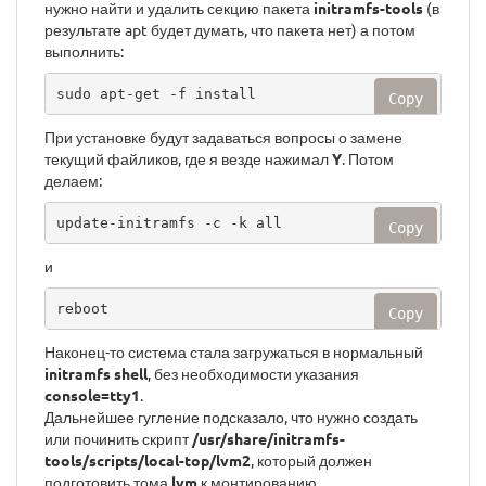
нужно найти и удалить секцию пакета
initramfs-tools
(в
результате apt будет думать, что пакета нет) а потом
выполнить:
sudo apt-get -f install
Copy
При установке будут задаваться вопросы о замене
текущий файликов, где я везде нажимал
Y
. Потом
делаем:
update-initramfs -c -k all
Copy
и
reboot
Copy
Наконец-то система стала загружаться в нормальный
initramfs shell
, без необходимости указания
console=tty1
.
Дальнейшее гугление подсказало, что нужно создать
или починить скрипт
/usr/share/initramfs-
tools/scripts/local-top/lvm2
, который должен
подготовить тома
lvm
к монтированию.