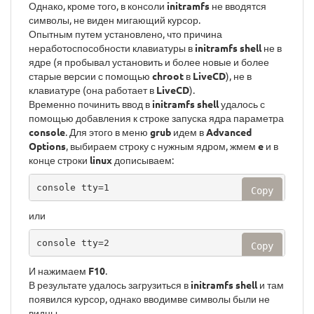
Однако, кроме того, в консоли
initramfs
не вводятся
символы, не виден мигающий курсор.
Опытным путем установлено, что причина
неработоспособности клавиатуры в
initramfs shell
не в
ядре (я пробывал установить и более новые и более
старые версии с помощью
chroot
в
LiveCD
), не в
клавиатуре (она работает в
LiveCD
).
Временно починить ввод в
initramfs shell
удалось с
помощью добавления к строке запуска ядра параметра
console
. Для этого в меню
grub
идем в
Advanced
Options
, выбираем строку с нужным ядром, жмем
e
и в
конце строки
linux
дописываем:
console tty=1
Copy
или
console tty=2
Copy
И нажимаем
F10
.
В результате удалось загрузиться в
initramfs shell
и там
появился курсор, однако вводимве символы были не
видны.