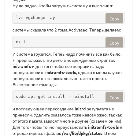
Ну да ладно. Чтобы загрузить систему я выполнил:
lvm vgchange -ay
Copy
системы сказала что 2 тома Activated. Теперь делаем:
exit
Copy
И система грузится. Тепеь надо починить все как было.
Я предположил, что дело в поврежденных скриптах
initramfs
и для тогт чтобы все поправить надо
переустановить
initramfs-tools
, однако в моем случае
переустановить его оказалось не так-то просто.
Выполнение команды
sudo apt-get install --reinstall 
Copy
и последующее пересоздание
initrd
результата не
принесли. Удалить оказалось тоже невозможно, так как
от этого пакета зависят многие другие (хз зачем он им).
Для того чтобы точно переустановить
initramfs-tools
я
отредактировал файлик
/var/lib/dpkg/status
. В нем