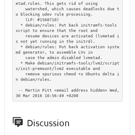
etad.rules. This gets rid of using

    watershed, which causes deadlocks due t
o blocking udev rule processing.

    (LP: #1560710)

  * debian/rules: Put back initramfs-tools 
script to ensure that the root and

    resume devices are activated (lvmetad i
s not yet running in the initrd).

  * debian/rules: Put back activation syste
md generator, to assemble LVs in

    case the admin disabled lvmetad.

  * Make debian/initramfs-tools/lvm2/script
s/init-premount/lvm2 executable and

    remove spurious chmod +x Ubuntu delta i
n debian/rules.

 -- Martin Pitt <email address hidden> Wed, 
30 Mar 2016 10:56:49 +0200
Discussion