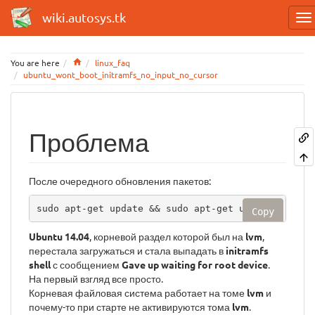
wiki.autosys.tk
Home
You are here
linux_faq
ubuntu_wont_boot_initramfs_no_input_no_cursor
Проблема
После очередного обновления пакетов:
sudo apt-get update && sudo apt-get upgrade
Copy
Ubuntu 14.04
, корневой раздел которой был на
lvm
,
перестала загружаться и стала выпадать в
initramfs
shell
с сообщением
Gave up waiting for root device
.
На первый взгляд все просто.
Корневая файловая система работает на томе
lvm
и
почему-то при старте не активируются тома
lvm
.