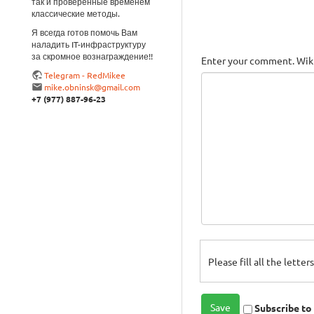
так и проверенные временем
классические методы.
Я всегда готов помочь Вам
наладить IT-инфраструктуру
за скромное вознаграждение!!
Enter your comment. Wiki
Telegram - RedMikee
mike.obninsk@gmail.com
+7 (977) 887-96-23
Please fill all the lette
Subscribe t