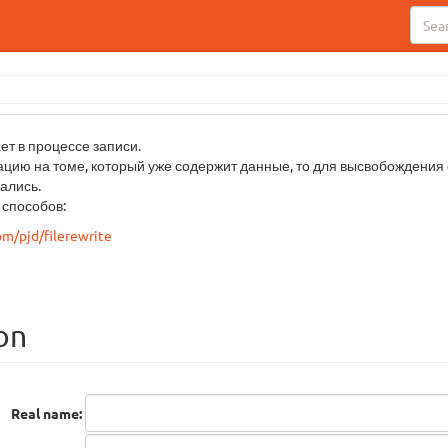
ет в процессе записи.
ацию на томе, который уже содержит данные, то для высвобождения
ались.
 способов:
om/pjd/filerewrite
on
Real name: