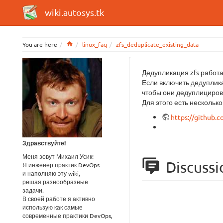
wiki.autosys.tk
Home
You are here
linux_faq
zfs_deduplicate_existing_data
Дедупликация zfs работа
Если включить дедуплик
чтобы они дедуплициров
Для этого есть несколько
https://github.c
Здравствуйте!
Меня зовут Михаил Усик!
Discussi
Я инженер практик DevOps
и наполняю эту wiki,
решая разнообразные
задачи.
В своей работе я активно
использую как самые
современные практики DevOps,