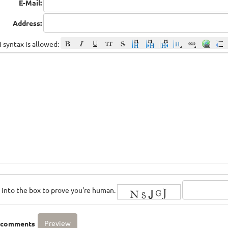
E-Mail:
Address:
 syntax is allowed:
rs into the box to prove you're human.
o comments