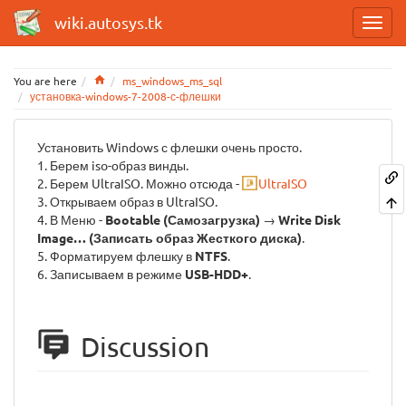
wiki.autosys.tk
Home
You are here
ms_windows_ms_sql
установка-windows-7-2008-с-флешки
Установить Windows с флешки очень просто.
1. Берем iso-образ винды.
2. Берем UltraISO. Можно отсюда -
UltraISO
3. Открываем образ в UltraISO.
4. В Меню -
Bootable (Самозагрузка)
→
Write Disk
Image… (Записать образ Жесткого диска)
.
5. Форматируем флешку в
NTFS
.
6. Записываем в режиме
USB-HDD+
.
Discussion