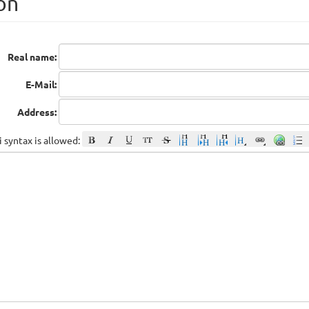
on
Real name:
E-Mail:
Address:
 syntax is allowed: