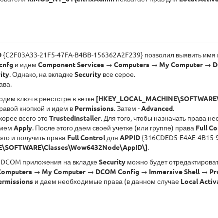
D
{C2F03A33-21F5-47FA-B4BB-156362A2F239} позволил выявить имя
cnfg
и идем
Component Services
→
Computers
→
My Computer
→
D
ity
. Однако, на вкладке
Security
все серое.
ава.
одим ключ в реестстре в ветке
[HKEY_LOCAL_MACHINE\SOFTWARE\C
равой кнопкой и идем в
Permissions
. Затем -
Advanced
.
корее всего это
TrustedInstaller
. Для того, чтобы назначать права 
жмем
Apply
. После этого даем своей учетке (или группе) права
Full Co
это и получить права
Full Control
для
APPID
{316CDED5-E4AE-4B15-9
\SOFTWARE\Classes\Wow6432Node\AppID\]
.
ах DCOM приложения на вкладке
Security
можно будет отредактироват
Computers
→
My Computer
→
DCOM Config
→
Immersive Shell
→
Pr
ermissions
и даем необходимые права (в данном случае
Local Activ