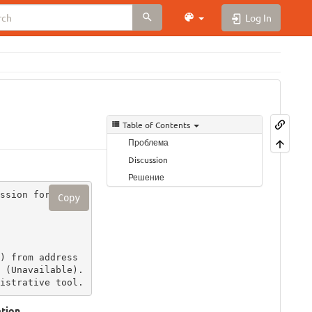
Log In
Table of Contents
Проблема
Discussion
Решение
ssion for the C
Copy
 (Unavailable). 
istrative tool.
ation