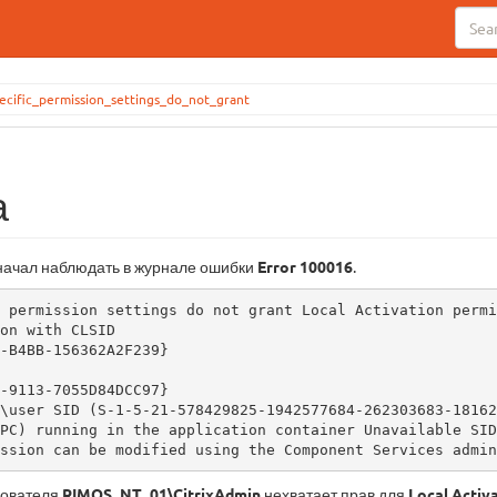
ecific_permission_settings_do_not_grant
а
 начал наблюдать в журнале ошибки
Error 100016
.
 permission settings do not grant Local Activation permi
on with CLSID 

-B4BB-156362A2F239}

-9113-7055D84DCC97}

PC) running in the application container Unavailable SID
ssion can be modified using the Component Services admin
ьзователя
RIMOS_NT_01\CitrixAdmin
нехватает прав для
Local Activ