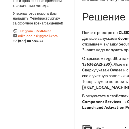
так и проверенные временем
классические методы.
Решение
Я всегда готов помочь Вам
наладить IT-инфраструктуру
за скромное вознаграждение!!
Telegram - RedMikee
Поиск в реестре по
CLSI
mike.obninsk@gmail.com
Дальше запускаем
dcom
+7 (977) 887-96-23
открываем вкладку
Secur
Значит надо получить пр
Открываем regedit и нах
156362A2F239}
. Жмем п
Сверху указан
Owner
и с
свою учетную запись и 
Теперь нужно повторить 
[HKEY_LOCAL_MACHINE
В результате в свойств
Component Services
→
Launch and Activation P