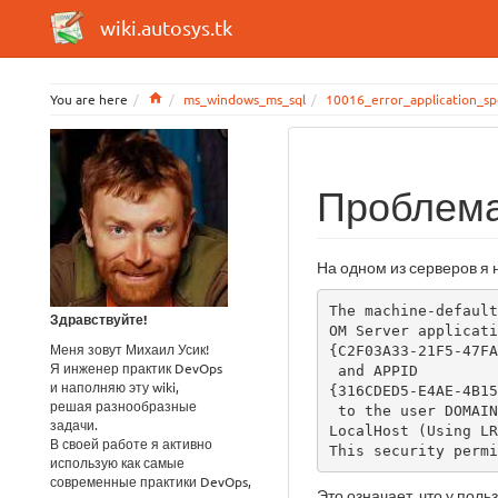
wiki.autosys.tk
Home
You are here
ms_windows_ms_sql
10016_error_application_sp
Проблем
На одном из серверов я
The machine-default
Здравствуйте!
OM Server applicati
Меня зовут Михаил Усик!
{C2F03A33-21F5-47FA
Я инженер практик DevOps
 and APPID 

и наполняю эту wiki,
{316CDED5-E4AE-4B15
решая разнообразные
 to the user DOMAIN\user SID (S-1-5-21-578429825-1942577684-262303683-18162) from address 
задачи.
LocalHost (Using LR
В своей работе я активно
This security permi
использую как самые
современные практики DevOps,
Это означает, что у пол