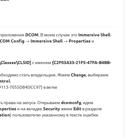
 приложения
DCOM
. В моем случае это
Immersive Shell
.
COM Config
→
Immersive Shell
→
Properties
и
lasses\CLSID]
с именем
{C2F03A33-21F5-47FA-B4BB-
необходимо стать владельцем. Жмем
Change
, выбираем
ntrol
.
113-7055D84DCC97} в ветке
ь права на запуск. Открываем
dcomcnfg
, идем
operties
и на вкладке
Security
жмем
Edit
в разделе
ation
) пользователю указанному в тексте ошибки.