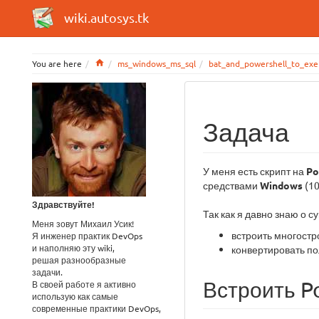
wiki.autosys.tk
Home
You are here
ms_windows_ms_sql
bat_and_powershell_to_exe
Задача
У меня есть скрипт на
Po
средствами
Windows
(10
Здравствуйте!
Так как я давно знаю о 
Меня зовут Михаил Усик!
встроить многост
Я инженер практик DevOps
и наполняю эту wiki,
конвертировать п
решая разнообразные
задачи.
Встроить Po
В своей работе я активно
использую как самые
современные практики DevOps,