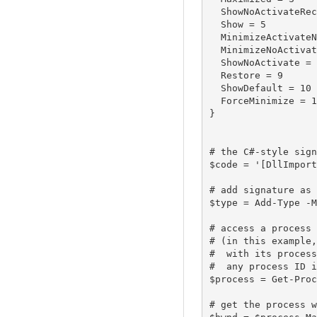
  ShowNoActivateRecentPosition = 4

  Show = 5

  MinimizeActivateNext = 6

  MinimizeNoActivate = 7

  ShowNoActivate = 8

  Restore = 9

  ShowDefault = 10

  ForceMinimize = 11

}

# the C#-style sign
$code = '[DllImport
# add signature as 
$type = Add-Type -M
# access a process

# (in this example,
#  with its process
#  any process ID i
$process = Get-Proc
# get the process w