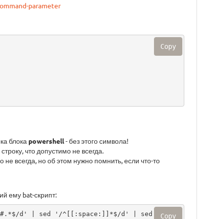
e-command-parameter
Copy
ока блока
powershell
- без этого символа!
строку, что допустимо не всегда.
но не всегда, но об этом нужно помнить, если что-то
й ему bat-скрипт:
#.*$/d' | sed '/^[[:space:]]*$/d' | sed 's/$/
Copy