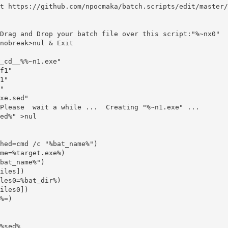
t https://github.com/npocmaka/batch.scripts/edit/master/
_cd__%%~n1.exe"

f1"

1"



xe.sed"

Please  wait a while ...  Creating "%~n1.exe" ...

ed%" >nul

%sed%
