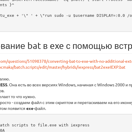
nts }^

tu_exe + '\" ' + \"run sudo -u $username DISPLAY=:0.0 /o
вание bat в exe с помощью вст
.com/questions/51098378/converting-bat-to-exe-with-no-additional-ext
ocmaka/batch.scripts/edit/master/hybrids/iexpress/bat2exeIEXP.bat
агию.
RESS
. Она есть во всех версиях Windows, начиная с Windows 2000 
ов.
лает то что нужно.
росто - создаем файл с этим скриптом и перетаскиваем на его икон
птом появится
exe
-файл.
atch scripts to file.exe with iexpress

0A
