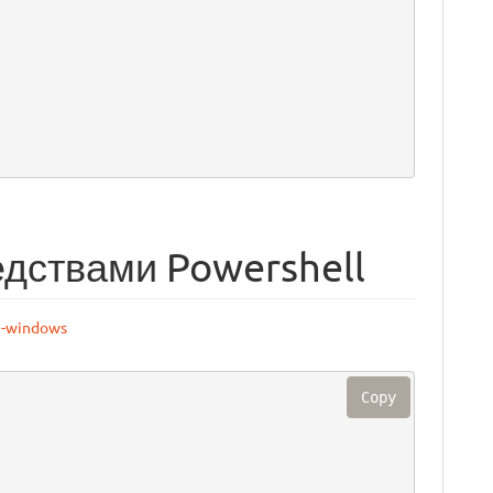
дствами Powershell
de-windows
Copy