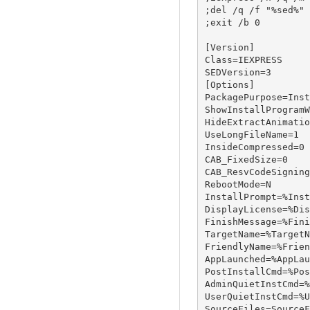
;del /q /f "%sed%"

;exit /b 0

[Version]

Class=IEXPRESS

SEDVersion=3

[Options]

PackagePurpose=Inst
ShowInstallProgramW
HideExtractAnimatio
UseLongFileName=1

InsideCompressed=0

CAB_FixedSize=0

CAB_ResvCodeSigning
RebootMode=N

InstallPrompt=%Inst
DisplayLicense=%Dis
FinishMessage=%Fini
TargetName=%TargetN
FriendlyName=%Frien
AppLaunched=%AppLau
PostInstallCmd=%Pos
AdminQuietInstCmd=%
UserQuietInstCmd=%U
SourceFiles=SourceF