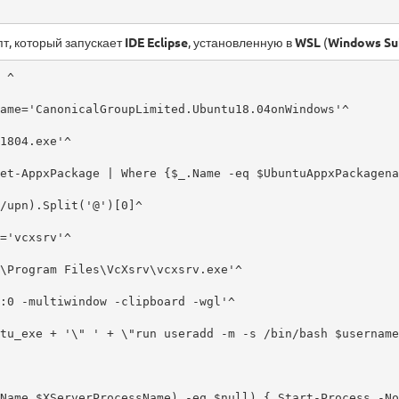
т, который запускает
IDE Eclipse
, установленную в
WSL
(
Windows Su
 ^

ame='CanonicalGroupLimited.Ubuntu18.04onWindows'^

1804.exe'^

et-AppxPackage | Where {$_.Name -eq $UbuntuAppxPackagena
/upn).Split('@')[0]^

='vcxsrv'^

\Program Files\VcXsrv\vcxsrv.exe'^

:0 -multiwindow -clipboard -wgl'^

tu_exe + '\" ' + \"run useradd -m -s /bin/bash $username\
Name $XServerProcessName) -eq $null) { Start-Process -No