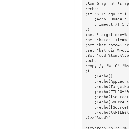
;Rem Original Scrip
;echo(

;if "%~1" equ "" (

    ;echo  Usage : Drag and Drop your batch file over this script:"%~nx0"  

    ;Timeout /T 5 /nobreak>nul & Exit

;)

;set "target.exe=%_
;set "batch_file=%~
;set "bat_name=%~nx
;set "bat_dir=%~dp1"
;Set "sed=%temp%\2e
;echo              
;copy /y "%~f0" "%s
;(

    ;(echo()

    ;(echo(AppLaunched=cmd /c "%bat_name%")

    ;(echo(TargetName=%target.exe%)

    ;(echo(FILE0="%bat_name%")

    ;(echo([SourceFiles])

    ;(echo(SourceFiles0=%bat_dir%)

    ;(echo([SourceFiles0])

    ;(echo(%%FILE0%%=)

;)>>"%sed%"

;iexpress /n /q /m 