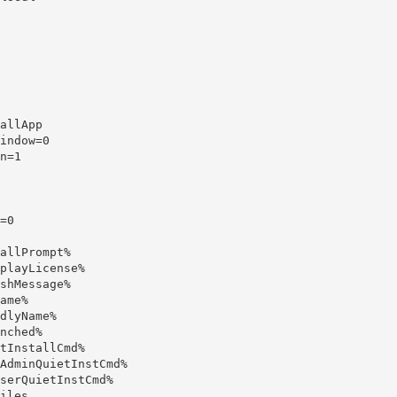
allApp

indow=0

n=1

=0

allPrompt%

playLicense%

shMessage%

ame%

dlyName%

nched%

tInstallCmd%

AdminQuietInstCmd%

serQuietInstCmd%

iles
