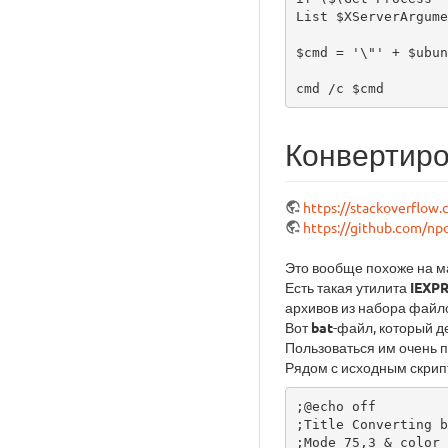
List $XServerArgume
$cmd = '\"' + $ubun
cmd /c $cmd
Конвертиро
https://stackoverflow
https://github.com/np
Это вообще похоже на м
Есть такая утилита
IEXP
архивов из набора файл
Вот
bat
-файл, который де
Пользоваться им очень п
Рядом с исходным скри
;@echo off

;Title Converting b
;Mode 75,3 & color 