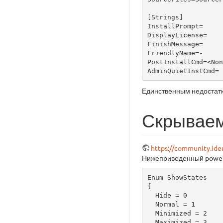
[Strings]

InstallPrompt=

DisplayLicense=

FinishMessage=

FriendlyName=-

PostInstallCmd=<Non
AdminQuietInstCmd=
Единственным недостатк
Скрываем
https://community.ide
Нижеприведенный powers
Enum ShowStates

{

  Hide = 0

  Normal = 1

  Minimized = 2

  Maximized = 3
