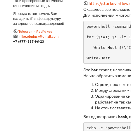
так и проверенные временем
https://stackoverflow
классические методы.
Оказалось все несложно
Я всегда готов помочь Вам
Для исполнения многос
наладить IT-инфраструктуру
за скромное вознаграждение!!
powershell -command
Telegram - RedMikee
mike.obninsk@gmail.com
for ($i=1; $i -lt 1
+7 (977) 887-96-23
   Write-Host $(\"Iteration - $i\") }^

Write-Host
Это
bat
-скрипт, исполн
На что обратить внимани
Строки, после кот
Между строками - 
Экранирование си
работает не так ка
Не стоит оставлять
Вот однострочник
bash
,
echo -e "powershell