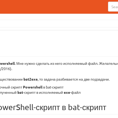
wershell
. Мне нужно сделать из него исполняемый файл. Желатель
/2016).
существовании
bat2exe
, то задача разбивается на две подзадачи.
рочный скрипт
Powershell
в bat-скрипт
олученный
bat
-скрипт в исполняемый
exe
-файл
werShell-скрипт в bat-скрипт