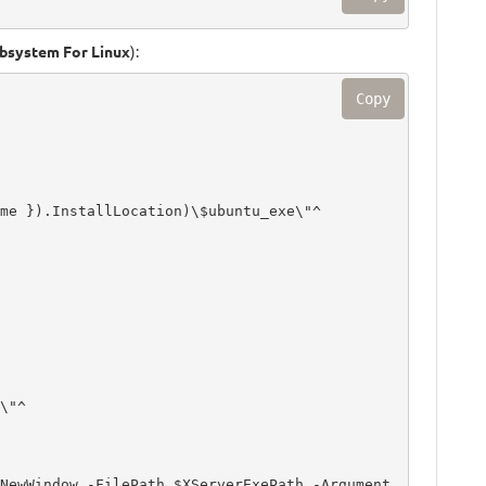
bsystem For Linux
):
Copy
me }).InstallLocation)\$ubuntu_exe\"^

"^

NewWindow -FilePath $XServerExePath -Argument