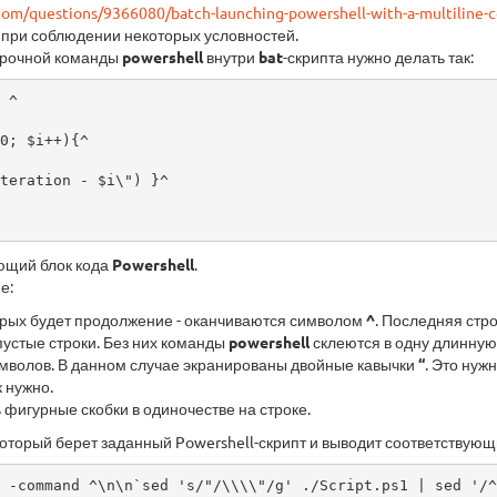
.com/questions/9366080/batch-launching-powershell-with-a-multilin
 при соблюдении некоторых условностей.
трочной команды
powershell
внутри
bat
-скрипта нужно делать так:
 ^

0; $i++){^

яющий блок кода
Powershell
.
е:
орых будет продолжение - оканчиваются символом
^
. Последняя стр
пустые строки. Без них команды
powershell
склеются в одну длинную 
мволов. В данном случае экранированы двойные кавычки
“
. Это нуж
к нужно.
 фигурные скобки в одиночестве на строке.
 который берет заданный Powershell-скрипт и выводит соответствующи
 -command ^\n\n`sed 's/"/\\\\"/g' ./Script.ps1 | sed '/^