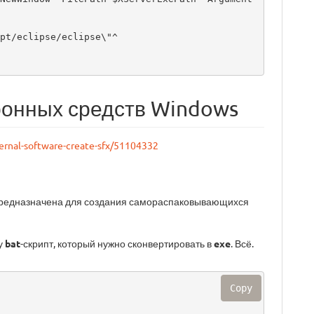
pt/eclipse/eclipse\"^

ронных средств Windows
ernal-software-create-sfx/51104332
и предназначена для создания самораспаковывающихся
ку
bat
-скрипт, который нужно сконвертировать в
exe
. Всё.
Copy