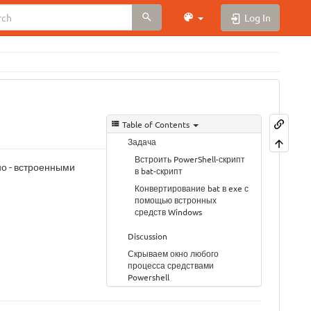
Log In
Table of Contents
Задача
Встроить PowerShell-скрипт
но - встроенными
в bat-скрипт
Конвертирование bat в exe с
помощью встронных
средств Windows
Discussion
Скрываем окно любого
процесса средствами
Powershell