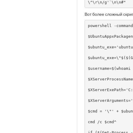
\^\r\n/g'`\n\n#"
Вот более сложный скрип
powershell -command
$UbuntuAppxPackagen
$ubuntu_exe='ubuntu
$ubuntu_exe=\"$($(G
$username=$(whoami 
$XServerProcessName
$XServerExePath='C:
$XServerArguments='
$cmd = '\"' + $ubun
cmd /c $cmd^

if ($(Get-Process -