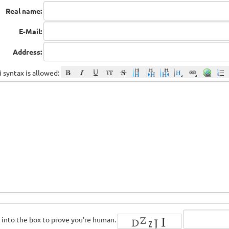
Real name:
E-Mail:
Address:
 syntax is allowed:
rs into the box to prove you're human.