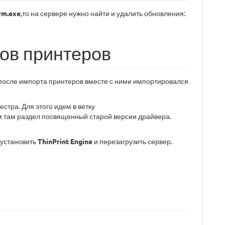
rm.exe
,то на сервере нужно найти и удалить обновления:
ов принтеров
после импорта принтеров вместе с ними импортировался
стра. Для этого идем в ветку
 там раздел посвященный старой версии драйвера.
еустановить
ThinPrint Engine
и перезагрузить сервер.