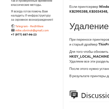
так и проверенные временем
классические методы.
Если принтсервер
Windo
KB2995388, KB3034348,
Я всегда готов помочь Вам
наладить IT-инфраструктуру
за скромное вознаграждение!!
Удаление
Telegram - RedMikee
mike.obninsk@gmail.com
+7 (977) 887-96-23
При переносе принтеров
и старый драйвер
ThinPr
Для того чтобы обновить
HKEY_LOCAL_MACHINE\S
Удаляем все эти разделы
После этого нужно устан
В результате принтеры 
Discussi