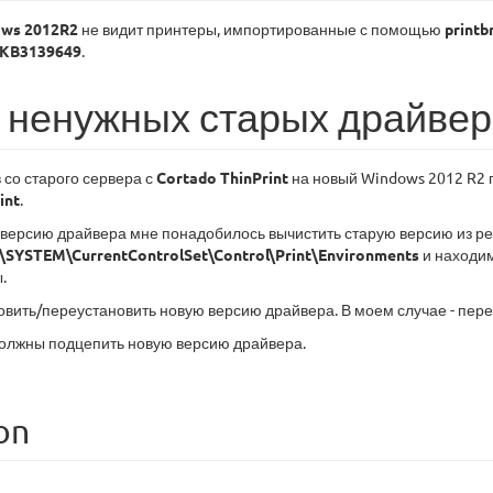
ws 2012R2
не видит принтеры, импортированные с помощью
printb
 KB3139649
.
 ненужных старых драйвер
 со старого сервера с
Cortado ThinPrint
на новый Windows 2012 R2 
int
.
 версию драйвера мне понадобилось вычистить старую версию из рее
YSTEM\CurrentControlSet\Control\Print\Environments
и находим
.
овить/переустановить новую версию драйвера. В моем случае - пер
должны подцепить новую версию драйвера.
on