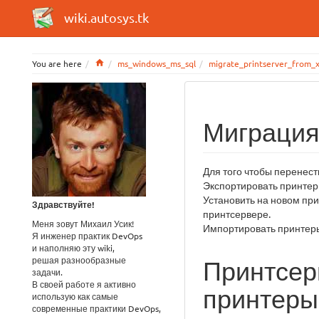
wiki.autosys.tk
Home
You are here
ms_windows_ms_sql
migrate_printserver_from
Миграция
Для того чтобы перенест
Экспортировать принтер
Установить на новом при
Здравствуйте!
принтсервере.
Меня зовут Михаил Усик!
Импортировать принтер
Я инженер практик DevOps
и наполняю эту wiki,
решая разнообразные
Принтсер
задачи.
В своей работе я активно
принтеры
использую как самые
современные практики DevOps,