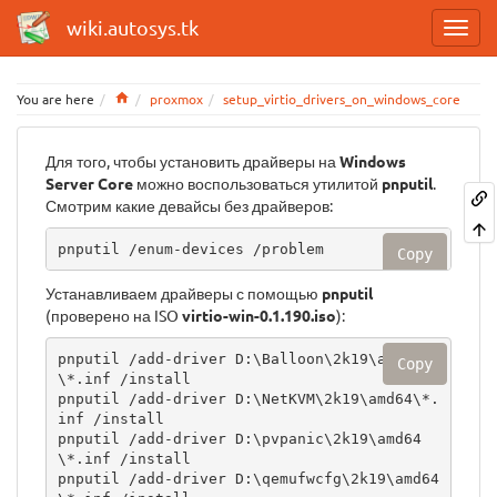
wiki.autosys.tk
Home
You are here
proxmox
setup_virtio_drivers_on_windows_core
Для того, чтобы установить драйверы на
Windows
Server Core
можно воспользоваться утилитой
pnputil
.
Смотрим какие девайсы без драйверов:
pnputil /enum-devices /problem
Copy
Устанавливаем драйверы с помощью
pnputil
(проверено на ISO
virtio-win-0.1.190.iso
):
pnputil /add-driver D:\Balloon\2k19\amd64
Copy
\*.inf /install

pnputil /add-driver D:\NetKVM\2k19\amd64\*.
inf /install

pnputil /add-driver D:\pvpanic\2k19\amd64
\*.inf /install

pnputil /add-driver D:\qemufwcfg\2k19\amd64