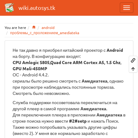
wiki.autosys.tk
Home
You are here
android
проблемы_с_проложением_amediateka
Не так давно я приобрел китайский проектор с
Android
на борту. В конфигурацию входят:
CPU Amlogic S805,Quad Core ARM Cortex A5, 1.5 Ghz
,
GPU Mali-450MP
ОС - Android 4.4.2.
сериалы было решено смотреть с
Амедиатека
, однако
при просмотре наблюдались постоянные тормоза.
Смотреть было невозможно.
Служба поддержки посоветовала переключиться на
другой плеер в самой программе
Амедиатека
.
Для переключения плеера в приложении
Амедиатека
в
строке поиска нужно ввести
#2#setp
и нажать Поиск.
Также можно попробывать указывать другие цифры
(вместо 2). У меня все нормально заработало с