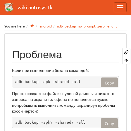
wiki.autosys.tk
Home
You are here
android
adb_backup_no_prompt_zero_lenght
Проблема
Если при выполнении бекапа командой:
adb backup -apk -shared -all
Copy
Просто создается файлик нулевой длинны и никакого
запроса на экране телефона не появляется нужно
попробывать выполнить команду, экранируя пробелы
косой чертой:
adb backup -apk\ -shared\ -all
Copy