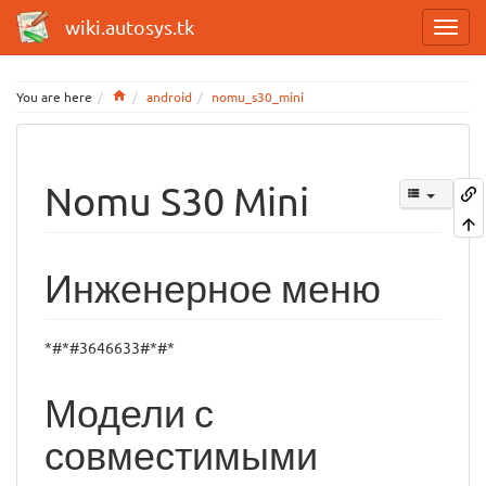
wiki.autosys.tk
Home
You are here
android
nomu_s30_mini
Nomu S30 Mini
Инженерное меню
*#*#3646633#*#*
Модели с
совместимыми