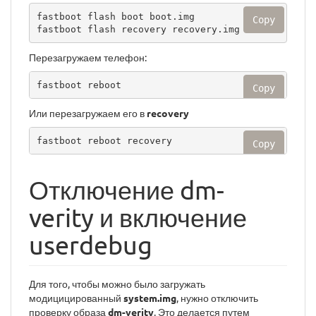
fastboot flash boot boot.img

Copy
fastboot flash recovery recovery.img
Перезагружаем телефон:
fastboot reboot
Copy
Или перезагружаем его в
recovery
fastboot reboot recovery
Copy
Отключение dm-
verity и включение
userdebug
Для того, чтобы можно было загружать
модицицированный
system.img
, нужно отключить
проверку образа
dm-verity
. Это делается путем