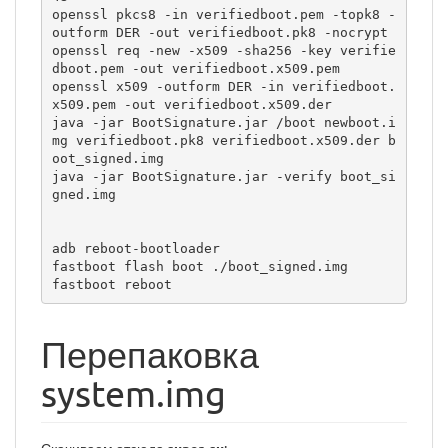
openssl pkcs8 -in verifiedboot.pem -topk8 -
outform DER -out verifiedboot.pk8 -nocrypt

openssl req -new -x509 -sha256 -key verifie
dboot.pem -out verifiedboot.x509.pem

openssl x509 -outform DER -in verifiedboot.
x509.pem -out verifiedboot.x509.der

java -jar BootSignature.jar /boot newboot.i
mg verifiedboot.pk8 verifiedboot.x509.der b
oot_signed.img

java -jar BootSignature.jar -verify boot_si
gned.img

adb reboot-bootloader

fastboot flash boot ./boot_signed.img 

fastboot reboot
Перепаковка
system.img