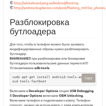
http://whiteboard.ping.se/Android/Rooting
http://andrew.bogdanovs.com/post/flashing_mt65xx_phones
Разблокировка
бутлоадера
Для того, чтобы в телефон можно было заливать
модифицированные образы нужно разблокировать
бутлоадер.
ВНИМАНИЕ!!
при разблокировке или блокировке
бутлоадера пользовательские данные теряются!!!!
Устанавливаем
adb-tools
sudo apt-get install android-tools-adb andr
Copy
oid-tools-fastboot
Включаем в
Developer Options
опцию
USB Debugging
.
В
Developer Options
включаем
OEM Unlocking
.
Включаем телефон и подключаем к компу. Телефон
спросит - можно ли использовать с этим компьютером