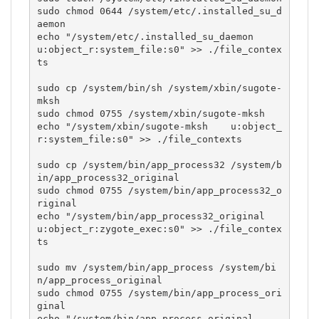
sudo chmod 0644 /system/etc/.installed_su_d
aemon

echo "/system/etc/.installed_su_daemon    
u:object_r:system_file:s0" >> ./file_contex
ts

sudo cp /system/bin/sh /system/xbin/sugote-
mksh

sudo chmod 0755 /system/xbin/sugote-mksh

echo "/system/xbin/sugote-mksh    u:object_
r:system_file:s0" >> ./file_contexts

sudo cp /system/bin/app_process32 /system/b
in/app_process32_original

sudo chmod 0755 /system/bin/app_process32_o
riginal

echo "/system/bin/app_process32_original  
u:object_r:zygote_exec:s0" >> ./file_contex
ts

sudo mv /system/bin/app_process /system/bi
n/app_process_original

sudo chmod 0755 /system/bin/app_process_ori
ginal

echo "/system/bin/app_process_original    