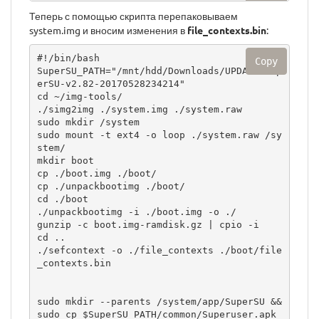
Теперь с помощью скрипта перепаковываем
system.img и вносим изменения в
file_contexts.bin
:
#!/bin/bash

Copy
SuperSU_PATH="/mnt/hdd/Downloads/UPDATE-Sup
erSU-v2.82-20170528234214"

cd ~/img-tools/

./simg2img ./system.img ./system.raw

sudo mkdir /system

sudo mount -t ext4 -o loop ./system.raw /sy
stem/

mkdir boot

cp ./boot.img ./boot/

cp ./unpackbootimg ./boot/

cd ./boot

./unpackbootimg -i ./boot.img -o ./

gunzip -c boot.img-ramdisk.gz | cpio -i

cd ..

./sefcontext -o ./file_contexts ./boot/file
_contexts.bin

sudo mkdir --parents /system/app/SuperSU && 
sudo cp $SuperSU_PATH/common/Superuser.apk 