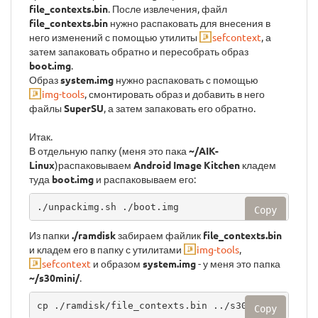
file_contexts.bin
. После извлечения, файл
file_contexts.bin
нужно распаковать для внесения в
него изменений с помощью утилиты
sefcontext
, а
затем запаковать обратно и пересобрать образ
boot.img
.
Образ
system.img
нужно распаковать с помощью
img-tools
, смонтировать образ и добавить в него
файлы
SuperSU
, а затем запаковать его обратно.
Итак.
В отдельную папку (меня это пака
~/AIK-
Linux
)распаковываем
Android Image Kitchen
кладем
туда
boot.img
и распаковываем его:
./unpackimg.sh ./boot.img
Copy
Из папки
./ramdisk
забираем файлик
file_contexts.bin
и кладем его в папку с утилитами
img-tools
,
sefcontext
и образом
system.img
- у меня это папка
~/s30mini/
.
cp ./ramdisk/file_contexts.bin ../s30mini/
Copy