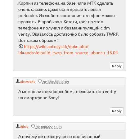
Кирпич из телефона на базе чипа MTK сделать
очень сложно. Даже если прошить левый
preloader. Из любого состояния телефон можно
прошить. Я пробывал. Кстати, root на этом
телефоне я получил и без манипуляций с dm-
verity. Оказалось достаточно было собрать TWRP.
Вот таким образом :
https://wiki.autosys.tk/doku.php?
id=android:build_twrp_from_source_ubuntu_16.04
alximiktik
,
2018/06/08 20:09
А можно ли этим способом, отключить drm verify
на смартфоне Sony?
dilnix
,
2018/06/22 15:21
А почему же не загрузился подписанный