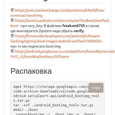
https://unix.stackexchange.com/questions/64628/how-
to-extract-boot-img
https://source.android.com/security/verifiedboot/verified-
boot
- про very_key. В файлике
fstab.mt6735
в строке
где монтируется /system надо убрать
verify
.
https://forum.xda-developers.com/android/software-
hacking/signing-boot-images-android-verified-t3600606
-
про то как подписать boot.img
https://android.googlesource.com/platform/bootable/recover
4.4.2_r2/testdata/testkey.x509.pem
Распаковка
wget https://storage.googleapis.com/google-
Copy
code-archive-downloads/v2/code.google.com/a
ndroid-serialport-api/android_bootimg_tool
s.tar.gz

tar -xvf ./android_bootimg_tools.tar.gz

mkdir ./boot

./unpackbootimg -i ./boot.img -o ./boot/