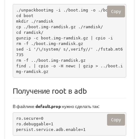
./unpackbootimg -i ./boot.img -o ./boot

Copy
cd boot

mkdir ./ramdisk

cp ./boot.img-ramdisk.gz ./ramdisk/

cd ramdisk/

gunzip -c boot.img-ramdisk.gz | cpio -i

rm -f ./boot.img-ramdisk.gz 

sed -i '/\/system/ s/,verify//' ./fstab.mt6
735

rm -f ../boot.img-ramdisk.gz

find . | cpio -o -H newc | gzip > ../boot.i
mg-ramdisk.gz
Получение root в adb
В файлике
default.prop
нужно сделать так:
ro.secure=0

Copy
ro.debuggable=1

persist.service.adb.enable=1