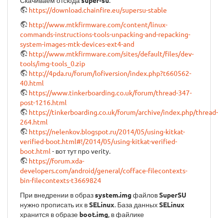
Скачиваем отсюда
super-su
:
https://download.chainfire.eu/supersu-stable
http://www.mtkfirmware.com/content/linux-
commands-instructions-tools-unpacking-and-repacking-
system-images-mtk-devices-ext4-and
http://www.mtkfirmware.com/sites/default/files/dev-
tools/img-tools_0.zip
http://4pda.ru/forum/lofiversion/index.php?t660562-
40.html
https://www.tinkerboarding.co.uk/forum/thread-347-
post-1216.html
https://tinkerboarding.co.uk/forum/archive/index.php/thread-
264.html
https://nelenkov.blogspot.ru/2014/05/using-kitkat-
verified-boot.html#!/2014/05/using-kitkat-verified-
boot.html
- вот тут про verity.
https://forum.xda-
developers.com/android/general/cofface-filecontexts-
bin-filecontexts-t3669824
При внедрении в образ
system.img
файлов
SuperSU
нужно прописать их в
SELinux
. База данных
SELinux
хранится в образе
boot.img
, в файлике