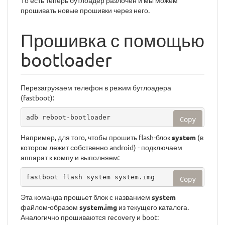
То есть теперь бутлоадер разлочен и мы можем
прошивать новые прошивки через него.
Прошивка с помощью
bootloader
Перезагружаем телефон в режим бутлоадера
(fastboot):
adb reboot-bootloader
Copy
Например, для того, чтобы прошить flash-блок
system
(в
котором лежит собственно android) - подключаем
аппарат к компу и выполняем:
fastboot flash system system.img
Copy
Эта команда прошьет блок с названием
system
файлом-образом
system.img
из текущего каталога.
Аналогично прошиваются recovery и boot: