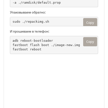
-a ./ramdisk/default.prop
Упаковываем обратно:
sudo ./repackimg.sh
Copy
И прошиваем в телефон:
adb reboot-bootloader

Copy
fastboot flash boot ./image-new.img

fastboot reboot