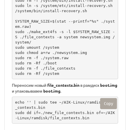
sudo rm -f /system/bin/install-recovery.sh

sudo ln -s /system/etc/install-recovery.sh 
/system/bin/install-recovery.sh

SYSTEM_RAW_SIZE=$(stat --printf="%s" ./syst
em.raw)

sudo ./make_ext4fs -s -l $SYSTEM_RAW_SIZE -
S ./file_contexts -a system newsystem.img /
system/

sudo umount /system

sudo chmod a+rw ./newsystem.img

sudo rm -f ./system.raw

sudo rm -Rf ./boot

sudo rm -f ./file_contexts

sudo rm -Rf /system
Переносим новый
file_contexts.bin
в рамдиск
boot.img
и упаковывавем
boot.img
.
echo '' | sudo tee ~/AIK-Linux/ramdisk/file
Copy
_contexts.bin

sudo dd if=./new_file_contexts.bin of=~/AIK
-Linux/ramdisk/file_contexts.bin