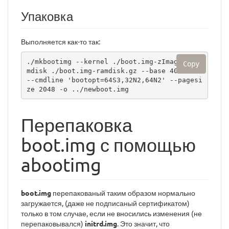
Упаковка
Выполняется как-то так:
./mkbootimg --kernel ./boot.img-zImage --ra
Copy
mdisk ./boot.img-ramdisk.gz --base 40078000 
--cmdline 'bootopt=64S3,32N2,64N2' --pagesi
ze 2048 -o ../newboot.img
Перепаковка
boot.img с помощью
abootimg
boot.img
перепакованый таким образом нормально
загружается, (даже не подписаный сертификатом)
только в том случае, если не вносились изменения (не
перепаковывался)
initrd.img
. Это значит, что