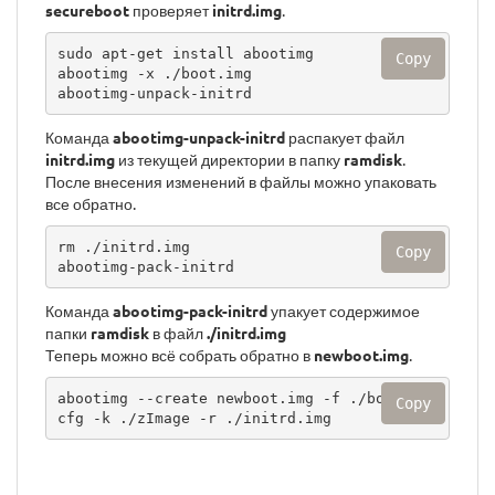
secureboot
проверяет
initrd.img
.
sudo apt-get install abootimg

Copy
abootimg -x ./boot.img

abootimg-unpack-initrd
Команда
abootimg-unpack-initrd
распакует файл
initrd.img
из текущей директории в папку
ramdisk
.
После внесения изменений в файлы можно упаковать
все обратно.
rm ./initrd.img

Copy
abootimg-pack-initrd
Команда
abootimg-pack-initrd
упакует содержимое
папки
ramdisk
в файл
./initrd.img
Теперь можно всё собрать обратно в
newboot.img
.
abootimg --create newboot.img -f ./bootimg.
Copy
cfg -k ./zImage -r ./initrd.img