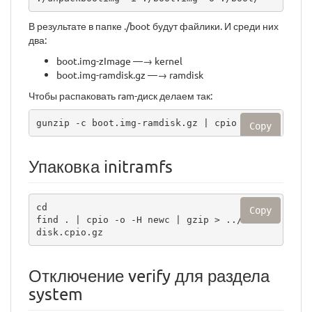
В результате в папке ./boot будут файлики. И среди них
два:
boot.img-zImage —→ kernel
boot.img-ramdisk.gz —→ ramdisk
Чтобы распаковать ram-диск делаем так:
gunzip -c boot.img-ramdisk.gz | cpio -i
Copy
Упаковка initramfs
cd 

Copy
find . | cpio -o -H newc | gzip > ../newram
disk.cpio.gz
Отключение verify для раздела
system