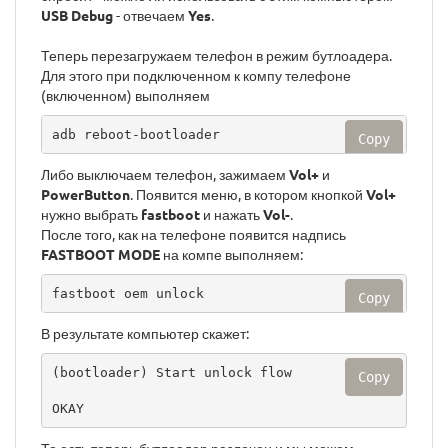
USB Debug
- отвечаем
Yes
.
Теперь перезагружаем телефон в режим бутлоадера.
Для этого при подключенном к компу телефоне
(включенном) выполняем
adb reboot-bootloader
Copy
Либо выключаем телефон, зажимаем
Vol+
и
PowerButton
. Появится меню, в котором кнопкой
Vol+
нужно выбрать
fastboot
и нажать
Vol-
.
После того, как на телефоне появится надпись
FASTBOOT MODE
на компе выполняем:
fastboot oem unlock
Copy
В результате компьютер скажет:
(bootloader) Start unlock flow

Copy
OKAY