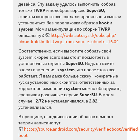
девайса. Эту задачу удалось выполнить, собрав
только
TWRP
и подобрав версию
SuperSU
,
скрипты которого все сделали правильно и смогли
установиться без перепаковки образов
boot
и
system
. Моми манипуляции по сборке
TWRP
описаны тут:
https://wiki.autosys.tk/doku.php?
id=android:build_twrp_from_source_ubuntu_16.04
Соответственно, если вы хотите собрать свой
system, скорее всего вам стоит посмотреть в
установочные скрипты
SuperSU
. Ведь он как-то
вносит изменения в
system
, что после этого все
работает. Я вам даже больше скажу - конкретные
куски установочных скриптов, ответственных за
корректное изменение
system
можно обнаружить,
сравнивая различные версии
SuperSU
. В моем
случае -
2.72
не устанавливался, а
2.82
-
устанавливался.
В принципе, о подписывании образов немного
теории написано тут:
https://source.android.com/security/verifiedboot/verified-
boot