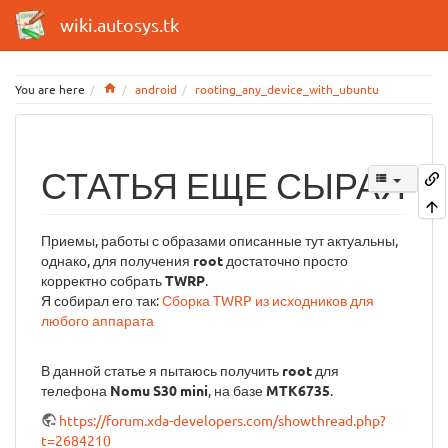
wiki.autosys.tk
Home
You are here
android
rooting_any_device_with_ubuntu
СТАТЬЯ ЕЩЕ СЫРАЯ
Приемы, работы с образами описанные тут актуальны,
однако, для получения
root
достаточно просто
корректно собрать
TWRP
.
Я собирал его так:
Сборка TWRP из исходников для
любого аппарата
В данной статье я пытаюсь получить
root
для
телефона
Nomu S30 mini
, на базе
MTK6735
.
https://forum.xda-developers.com/showthread.php?
t=2684210