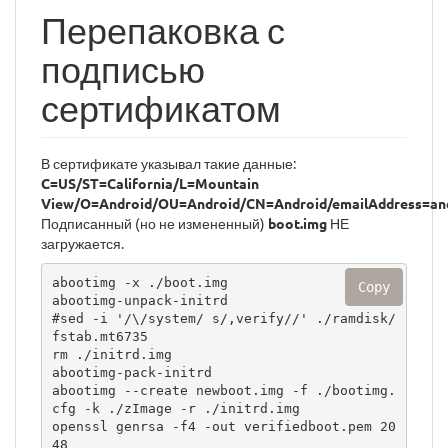
Перепаковка с
подписью
сертификатом
В сертификате указывал такие данные:
C=US/ST=California/L=Mountain
View/O=Android/OU=Android/CN=Android/emailAddress=an
Подписанный (но не измененный)
boot.img
НЕ
загружается.
abootimg -x ./boot.img 

Copy
abootimg-unpack-initrd

#sed -i '/\/system/ s/,verify//' ./ramdisk/
fstab.mt6735

rm ./initrd.img

abootimg-pack-initrd

abootimg --create newboot.img -f ./bootimg.
cfg -k ./zImage -r ./initrd.img

openssl genrsa -f4 -out verifiedboot.pem 20
48
