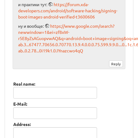
и практики тут:
https://forum.xda-
developers.com/android/software-hacking/signing-
boot-images-android-verified-t3600606
ну и вообще:
https://www.google.com/search?
newwindow=1&ei=zf8xW-
r5E8yZsAGuopvwAQ&q=android+boot+image+signing&oq=and
ab.3...67477.70656.0.70770.13.9.4.0.0.0.75.599.9.9.0....0...1c.1.
ab..0.2.78...0i19k1.0.IYnazcwo4qQ
Real name:
E-Mail:
Address: