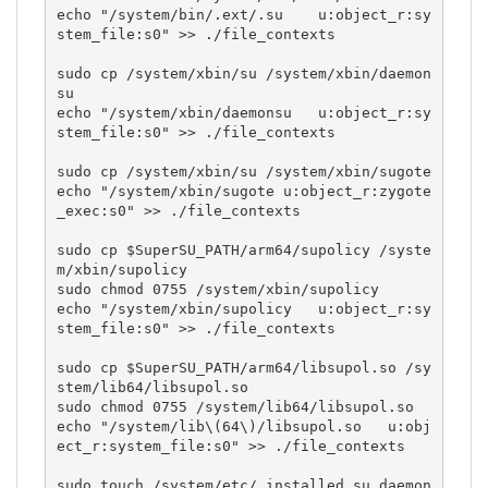
echo "/system/bin/.ext/.su    u:object_r:sy
stem_file:s0" >> ./file_contexts

sudo cp /system/xbin/su /system/xbin/daemon
su

echo "/system/xbin/daemonsu   u:object_r:sy
stem_file:s0" >> ./file_contexts

sudo cp /system/xbin/su /system/xbin/sugote

echo "/system/xbin/sugote u:object_r:zygote
_exec:s0" >> ./file_contexts

sudo cp $SuperSU_PATH/arm64/supolicy /syste
m/xbin/supolicy

sudo chmod 0755 /system/xbin/supolicy

echo "/system/xbin/supolicy   u:object_r:sy
stem_file:s0" >> ./file_contexts

sudo cp $SuperSU_PATH/arm64/libsupol.so /sy
stem/lib64/libsupol.so

sudo chmod 0755 /system/lib64/libsupol.so

echo "/system/lib\(64\)/libsupol.so   u:obj
ect_r:system_file:s0" >> ./file_contexts

sudo touch /system/etc/.installed_su_daemon
