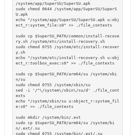
/system/app/SuperSU/SuperSU.apk

sudo chmod 0644 /system/app/SuperSU/SuperS
U.apk

echo "/system/app/SuperSU/SuperSU.apk u:obj
ect_r:system_file:s0" >> ./file_contexts

sudo cp $SuperSU_PATH/common/install-recove
ry.sh /system/etc/install-recovery.sh

sudo chmod 0755 /system/etc/install-recover
y.sh

echo "/system/etc/install-recovery.sh u:obj
ect_r:toolbox_exec:s0" >> ./file_contexts

sudo cp $SuperSU_PATH/arm64/su /system/xbi
n/su

sudo chmod 0755 /system/xbin/su

sed -i '/^\/system\/xbin\/su/d' ./file_cont
exts

echo "/system/xbin/su u:object_r:system_fil
e:s0" >> ./file_contexts

sudo mkdir /system/bin/.ext

sudo cp $SuperSU_PATH/arm64/su /system/bi
n/.ext/.su

sudo chmod 0755 /system/bin/.ext/.su
