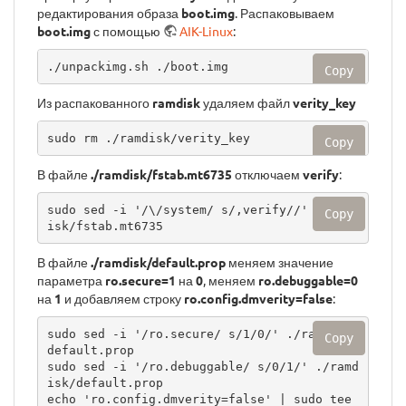
редактирования образа
boot.img
. Распаковываем
boot.img
с помощью
AIK-Linux
:
./unpackimg.sh ./boot.img
Copy
Из распакованного
ramdisk
удаляем файл
verity_key
sudo rm ./ramdisk/verity_key
Copy
В файле
./ramdisk/fstab.mt6735
отключаем
verify
:
sudo sed -i '/\/system/ s/,verify//' ./ramd
Copy
isk/fstab.mt6735
В файле
./ramdisk/default.prop
меняем значение
параметра
ro.secure=1
на
0
, меняем
ro.debuggable=0
на
1
и добавляем строку
ro.config.dmverity=false
:
sudo sed -i '/ro.secure/ s/1/0/' ./ramdisk/
Copy
default.prop

sudo sed -i '/ro.debuggable/ s/0/1/' ./ramd
isk/default.prop

echo 'ro.config.dmverity=false' | sudo tee 