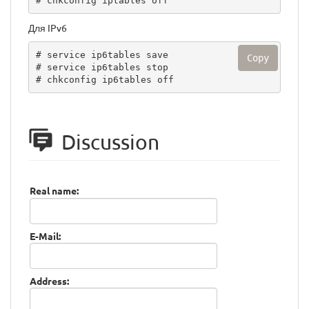
# chkconfig iptables off
Для IPv6
# service ip6tables save

Copy
# service ip6tables stop

# chkconfig ip6tables off
Discussion
Real name:
E-Mail:
Address: