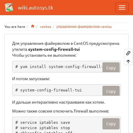
wiki.autosys.tk
Home
You are here
centos
управление-фаиерволом-centos
Для управления файерволом в CentOS предусмотрена
утилита
system-config-firewall-tui
Чтобы установить ее выполняем:
# yum install system-config-firewall-tui
Copy
И потом запускаем:
# system-config-firewall-tui
Copy
И дальше интерактивно настраиваем как хотим.
Можно также совсем отключить firewall выполнив:
# service iptables save

Copy
# service iptables stop
