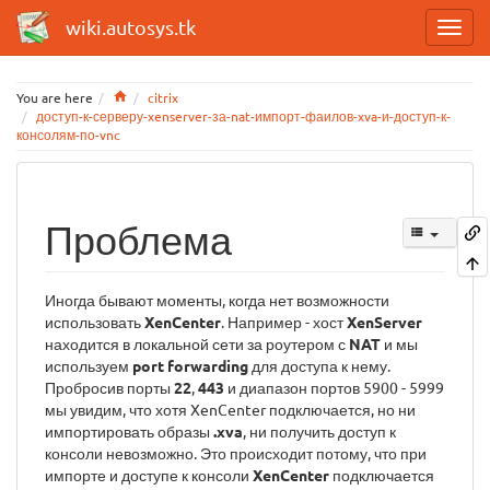
wiki.autosys.tk
Home
You are here
citrix
доступ-к-серверу-xenserver-за-nat-импорт-фаилов-xva-и-доступ-к-
консолям-по-vnc
Проблема
Иногда бывают моменты, когда нет возможности
использовать
XenCenter
. Например - хост
XenServer
находится в локальной сети за роутером с
NAT
и мы
используем
port forwarding
для доступа к нему.
Пробросив порты
22
,
443
и диапазон портов 5900 - 5999
мы увидим, что хотя XenCenter подключается, но ни
импортировать образы
.xva
, ни получить доступ к
консоли невозможно. Это происходит потому, что при
импорте и доступе к консоли
XenCenter
подключается