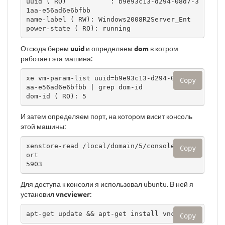
uuid ( RO)           : b9e93c13-d294-08d7-3
1aa-e56ad6e6bfbb

name-label ( RW): Windows2008R2Server_Ent

power-state ( RO): running
Отсюда берем
uuid
и определяем
dom
в котром
работает эта машина:
xe vm-param-list uuid=b9e93c13-d294-08d7-31
Copy
aa-e56ad6e6bfbb | grep dom-id

dom-id ( RO): 5
И затем определяем порт, на котором висит консоль
этой машины:
xenstore-read /local/domain/5/console/vnc-p
Copy
ort

5903
Для доступа к консоли я использовал ubuntu. В ней я
установил
vncviewer
:
apt-get update && apt-get install vncviewer
Copy