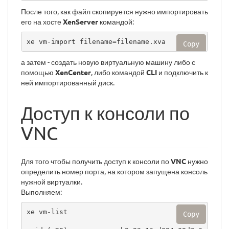
После того, как файл скопируется нужно импортировать
его на хосте
XenServer
командой:
xe vm-import filename=filename.xva
Copy
а затем - создать новую виртуальную машину либо с
помощью
XenCenter
, либо командой
CLI
и подключить к
ней импортированный диск.
Доступ к консоли по
VNC
Для того чтобы получить доступ к консоли по
VNC
нужно
определить номер порта, на котором запущена консоль
нужной виртуалки.
Выполняем:
xe vm-list

Copy