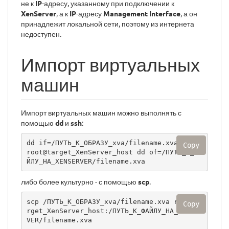
не к
IP
-адресу, указанному при подключении к
XenServer
, а к
IP
-адресу
Management Interface
, а он
принадлежит локальной сети, поэтому из интернета
недоступен.
Импорт виртуальных
машин
Импорт виртуальных машин можно выполнять с
помощью
dd
и
ssh
:
dd if=/ПУТЬ_К_ОБРАЗУ_xva/filename.xva | ssh 
Copy
root@target_XenServer_host dd of=/ПУТЬ_К_ФА
ЙЛУ_НА_XENSERVER/filename.xva
либо более культурно - с помощью
scp
.
scp /ПУТЬ_К_ОБРАЗУ_xva/filename.xva root@ta
Copy
rget_XenServer_host:/ПУТЬ_К_ФАЙЛУ_НА_XENSER
VER/filename.xva