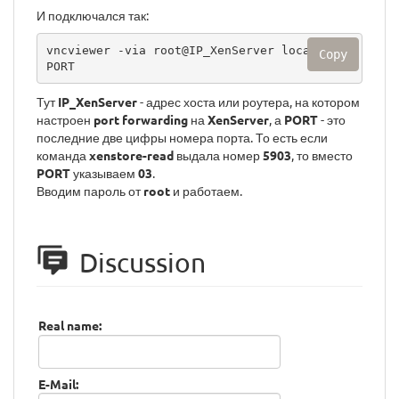
И подключался так:
vncviewer -via root@IP_XenServer localhost:
Copy
PORT
Тут
IP_XenServer
- адрес хоста или роутера, на котором
настроен
port forwarding
на
XenServer
, а
PORT
- это
последние две цифры номера порта. То есть если
команда
xenstore-read
выдала номер
5903
, то вместо
PORT
указываем
03
.
Вводим пароль от
root
и работаем.
Discussion
Real name:
E-Mail: