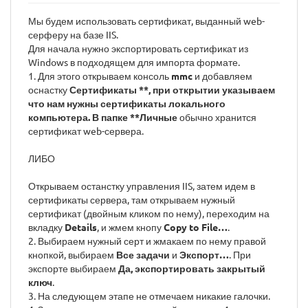
Мы будем использовать сертификат, выданный web-
серферу на базе IIS.
Для начала нужно экспортировать сертификат из
Windows в подходящем для импорта формате.
1. Для этого открываем консоль
mmc
и добавляем
оснастку
Сертификаты **, при открытии указываем
что нам нужны сертификаты локального
компьютера. В папке **Личные
обычно хранится
сертификат web-сервера.
ЛИБО
Открываем останстку управления IIS, затем идем в
сертификаты сервера, там открываем нужный
сертификат (двойным кликом по нему), переходим на
вкладку
Details
, и жмем кнопу
Copy to File…
.
2. Выбираем нужный серт и жмакаем по нему правой
кнопкой, выбираем
Все задачи
и
Экспорт…
. При
экспорте выбираем
Да, экспортировать закрытый
ключ
.
3. На следующем этапе не отмечаем никакие галочки.