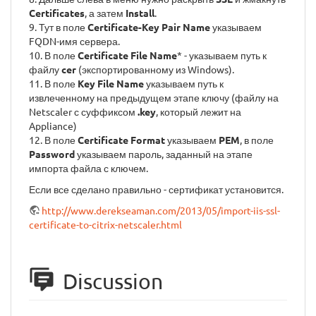
Certificates
, а затем
Install
.
9. Тут в поле
Certificate-Key Pair Name
указываем
FQDN-имя сервера.
10. В поле
Certificate File Name
* - указываем путь к
файлу
cer
(экспортированному из Windows).
11. В поле
Key File Name
указываем путь к
извлеченному на предыдущем этапе ключу (файлу на
Netscaler с суффиксом
.key
, который лежит на
Appliance)
12. В поле
Certificate Format
указываем
PEM
, в поле
Password
указываем пароль, заданный на этапе
импорта файла с ключем.
Если все сделано правильно - сертификат установится.
http://www.derekseaman.com/2013/05/import-iis-ssl-
certificate-to-citrix-netscaler.html
Discussion