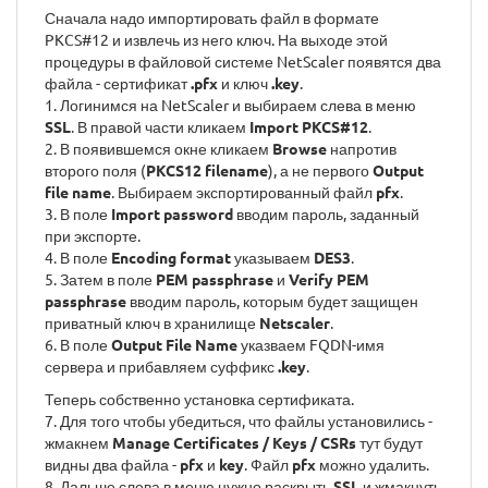
Сначала надо импортировать файл в формате
PKCS#12 и извлечь из него ключ. На выходе этой
процедуры в файловой системе NetScaler появятся два
файла - сертификат
.pfx
и ключ
.key
.
1. Логинимся на NetScaler и выбираем слева в меню
SSL
. В правой части кликаем
Import PKCS#12
.
2. В появившемся окне кликаем
Browse
напротив
второго поля (
PKCS12 filename
), а не первого
Output
file name
. Выбираем экспортированный файл
pfx
.
3. В поле
Import password
вводим пароль, заданный
при экспорте.
4. В поле
Encoding format
указываем
DES3
.
5. Затем в поле
PEM passphrase
и
Verify PEM
passphrase
вводим пароль, которым будет защищен
приватный ключ в хранилище
Netscaler
.
6. В поле
Output File Name
указваем FQDN-имя
сервера и прибавляем суффикс
.key
.
Теперь собственно установка сертификата.
7. Для того чтобы убедиться, что файлы установились -
жмакнем
Manage Certificates / Keys / CSRs
тут будут
видны два файла -
pfx
и
key
. Файл
pfx
можно удалить.
8. Дальше слева в меню нужно раскрыть
SSL
и жмакнуть