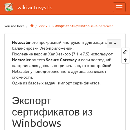
wiki.autosys.tk
Home
You are here
citrix
импорт-сертификатов-ssl-в-netscaler
Netscaler
это прекрасный инструмент для защиты и
балансировки Web-приложений.
Последние версии XenDesktop (7.1 и 7.5) используют
Netscaler
вместо
Secure Gateway
и если последний
настраивался довольно тривиально, то с настройкой
Netscaler у неподготовленного админа возникают
сложности.
Одна из базовых задач - импорт сертификатов.
Экспорт
сертификатов из
Winbdows