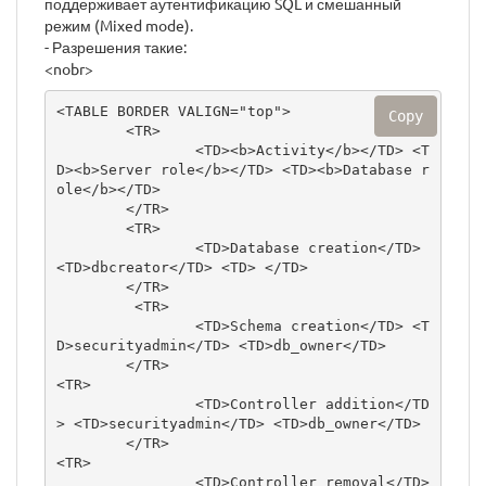
поддерживает аутентификацию SQL и смешанный
режим (Mixed mode).
- Разрешения такие:
<nobr>
<TABLE BORDER VALIGN="top">

Copy
        <TR>

                <TD><b>Activity</b></TD> <T
D><b>Server role</b></TD> <TD><b>Database r
ole</b></TD>

        </TR>

        <TR>

                <TD>Database creation</TD> 
<TD>dbcreator</TD> <TD> </TD>

        </TR>

         <TR>

                <TD>Schema creation</TD> <T
D>securityadmin</TD> <TD>db_owner</TD>

        </TR>

<TR>

                <TD>Controller addition</TD
> <TD>securityadmin</TD> <TD>db_owner</TD>

        </TR>

<TR>

                <TD>Controller removal</TD> 