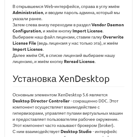
В открывшемся Web-интерфейсе, справа в углу жмём
Administration
, и вводим пароль админа, который мы
указали ранее.
Затем слева внизу переходим в раздел
Vendor Daemon
Configuration
, и жмём кнопку
Import License
.
Выбираем наш файл лицензии, ставим галку
Overwrite
License File
(ведь лицензия у нас только эта), и жмём
Import License
.
Далее жмём ОК, в списке лицензий выбираем нашу
лицензию, и жмём кнопку
Reread License
.
Установка XenDesktop
Основным элементом XenDesktop 5.6 является
Desktop Director Controller
- сокращенно DDC. Этот
компонент осуществляет взаимодействие с
гипервизорами, управляет пулами виртуальных машин
и предоставляет пользователям рабочее окружение.
Этот компонент часто называют брокером (broker).
С ним взаимодействует
Desktop Studio
- интерфейс