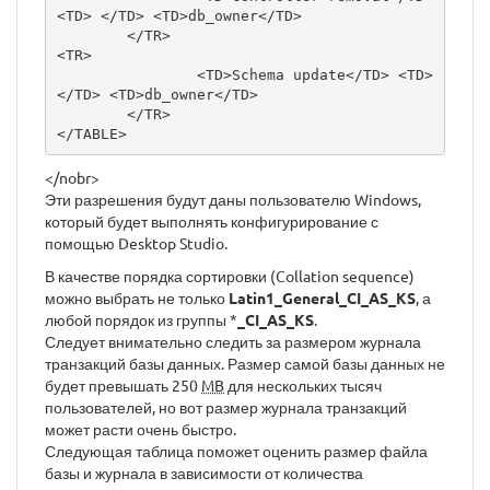
<TD> </TD> <TD>db_owner</TD>

        </TR>

<TR>

                <TD>Schema update</TD> <TD> 
</TD> <TD>db_owner</TD>

        </TR>

</TABLE>
</nobr>
Эти разрешения будут даны пользователю Windows,
который будет выполнять конфигурирование с
помощью Desktop Studio.
В качестве порядка сортировки (Collation sequence)
можно выбрать не только
Latin1_General_CI_AS_KS
, а
любой порядок из группы *
_CI_AS_KS
.
Следует внимательно следить за размером журнала
транзакций базы данных. Размер самой базы данных не
будет превышать 250
MB
для нескольких тысяч
пользователей, но вот размер журнала транзакций
может расти очень быстро.
Следующая таблица поможет оценить размер файла
базы и журнала в зависимости от количества