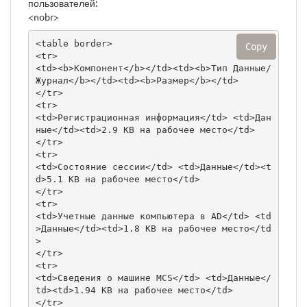
пользователей:
<nobr>
<table border>

Copy
<tr>

<td><b>Компонент</b></td><td><b>Тип Данные/
Журнал</b></td><td><b>Размер</b></td>

</tr>

<tr>

<td>Регистрационная информация</td> <td>Дан
ные</td><td>2.9 KB на рабочее место</td>

</tr>

<tr>

<td>Состояние сессии</td> <td>Данные</td><t
d>5.1 KB на рабочее место</td>

</tr>

<tr>

<td>Учетные данные компьютера в AD</td> <td
>Данные</td><td>1.8 KB на рабочее место</td
>

</tr>

<tr>

<td>Сведения о машине MCS</td> <td>Данные</
td><td>1.94 KB на рабочее место</td>

</tr>
