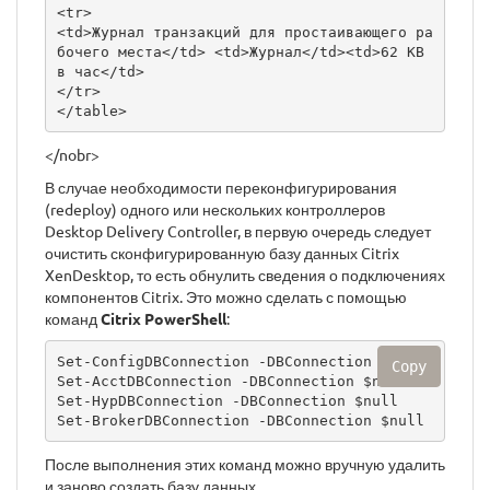
<tr>

<td>Журнал транзакций для простаивающего ра
бочего места</td> <td>Журнал</td><td>62 KB 
в час</td>

</tr>

</table>
</nobr>
В случае необходимости переконфигурирования
(redeploy) одного или нескольких контроллеров
Desktop Delivery Controller, в первую очередь следует
очистить сконфигурированную базу данных Citrix
XenDesktop, то есть обнулить сведения о подключениях
компонентов Citrix. Это можно сделать с помощью
команд
Citrix PowerShell
:
Set-ConfigDBConnection -DBConnection $null

Copy
Set-AcctDBConnection -DBConnection $null

Set-HypDBConnection -DBConnection $null

Set-BrokerDBConnection -DBConnection $null
После выполнения этих команд можно вручную удалить
и заново создать базу данных.