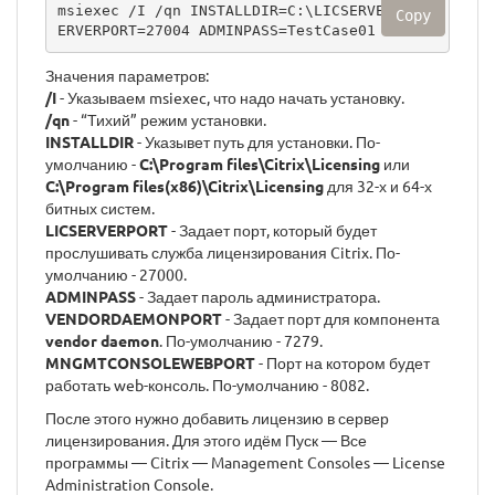
msiexec /I /qn INSTALLDIR=C:\LICSERVER LICS
Copy
ERVERPORT=27004 ADMINPASS=TestCase01
Значения параметров:
/I
- Указываем msiexec, что надо начать установку.
/qn
- “Тихий” режим установки.
INSTALLDIR
- Указывет путь для установки. По-
умолчанию -
C:\Program files\Citrix\Licensing
или
C:\Program files(x86)\Citrix\Licensing
для 32-х и 64-х
битных систем.
LICSERVERPORT
- Задает порт, который будет
прослушивать служба лицензирования Citrix. По-
умолчанию - 27000.
ADMINPASS
- Задает пароль администратора.
VENDORDAEMONPORT
- Задает порт для компонента
vendor daemon
. По-умолчанию - 7279.
MNGMTCONSOLEWEBPORT
- Порт на котором будет
работать web-консоль. По-умолчанию - 8082.
После этого нужно добавить лицензию в сервер
лицензирования. Для этого идём Пуск — Все
программы — Citrix — Management Consoles — License
Administration Console.