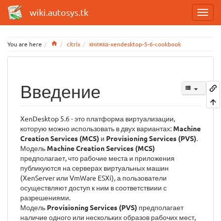
wiki.autosys.tk
Home
You are here
citrix
книжка-xendesktop-5-6-cookbook
Введение
XenDesktop 5.6 - это платформа виртуализации,
которую можно использовать в двух вариантах:
Machine
Creation Services (MCS)
и
Provisioning Services (PVS)
.
Модель
Machine Creation Services (MCS)
предполагает, что рабочие места и приложения
публикуются на серверах виртуальных машин
(XenServer или VmWare ESXi), а пользователи
осуществляют доступ к ним в соответствиии с
разрешениями.
Модель
Provisioning Services (PVS)
предполагает
наличие одного или нескольких образов рабочих мест,