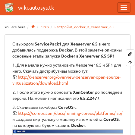
wiki.autosys.tk
Home
You are here
citrix
настройка_docker_в_xenserver_6.5
С выходом
ServicePack1
для
Xenserver 6.5
в него
добавилась поддержка
Docker
. В этой заметке описаны
основные этапы запуска
Docker
в
Xenserver 6.5 SP1
1. Для начала нужно установить Xenserver 6.5 и SP1 для
него. Скачать дистрибутивы можно тут:
http://xenserver.org/overview-xenserver-open-source-
virtualization/download.html
2. После этого нужно обновить
XenCenter
до последней
версии. На момент написания это
6.5.2.2477
.
3. Скачиваем iso-образ
CoreOS
с
https://coreos.com/docs/running-coreos/platforms/iso/
и создаем виртуальную машину из темплейта
CoreOS
,
на которую мы будем ставить
Docker
.