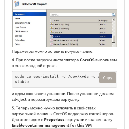
Параметры можно оставить по-умолчанию.
4. При после загрузки инсталлятора
CoreOS
выполняем
в его командной строке:
sudo coreos-install -d /dev/xvda -o xen -C 
Copy
stable
и ждем окончания установки. После установки делаем
cd-eject и перезагружаем виртуалку.
5. Теперь можно нужно включить в свойствах
виртуальной машины CoreOS поддержку контейнеров.
Для этого идем в
Properties
виртуалки и ставим галку
Enable container management for this VM