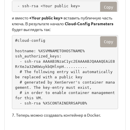
 - ssh-rsa <Your public key>
Copy
и вместо
<Your public key>
вставить публичную часть
ключа. В результате начало
Cloud-Config Parameters
будет выглядеть так:
#cloud-config

Copy
hostname: %XSVMNAMETOHOSTNAME%

ssh_authorized_keys:

  - ssh-rsa AAAAB3NzaC1yc2EAAAABJQAAAQEAiE8
RrXeJa32W6WuykbQHlnpH..........

  # The following entry will automatically 
be replaced with a public key

  # generated by XenServer's container mana
gement. The key-entry must exist,

  # in order to enable container management 
for this VM.

  - ssh-rsa %XSCONTAINERRSAPUB%
7. Теперь можно создавать контейнер в Docker.