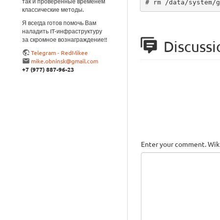
так и проверенные временем
# rm /data/system/g
классические методы.
Я всегда готов помочь Вам
наладить IT-инфраструктуру
за скромное вознаграждение!!
Discussi
Telegram - RedMikee
mike.obninsk@gmail.com
+7 (977) 887-96-23
Enter your comment. Wiki