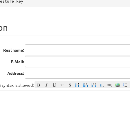
esture.key
on
Real name:
E-Mail:
Address:
 syntax is allowed: