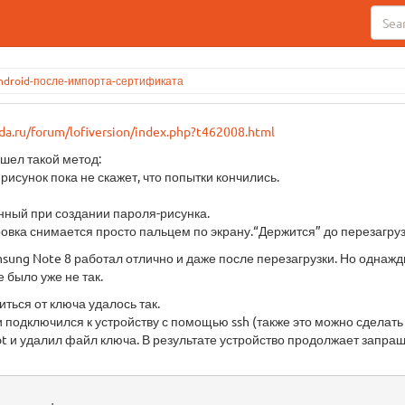
ndroid-после-импорта-сертификата
pda.ru/forum/lofiversion/index.php?t462008.html
шел такой метод:
рисунок пока не скажет, что попытки кончились.
енный при создании пароля-рисунка.
ровка снимается просто пальцем по экрану.“Держится” до перезагруз
msung Note 8 работал отлично и даже после перезагрузки. Но одна
се было уже не так.
ться от ключа удалось так.
 подключился к устройству с помощью ssh (также это можно сделать
t и удалил файл ключа. В результате устройство продолжает запраш