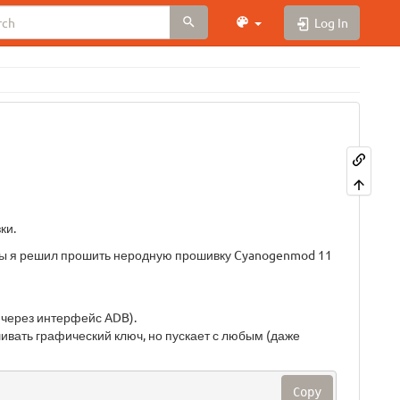
Log In
ки.
жды я решил прошить неродную прошивку Cyanogenmod 11
 через интерфейс ADB).
ивать графический ключ, но пускает с любым (даже
Copy