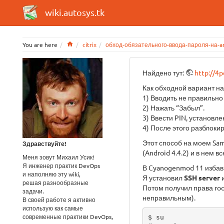
wiki.autosys.tk
Home
You are here
citrix
обход-обязательного-ввода-пароля-на-a
Найдено тут:
http://4
Как обходной вариант на
1) Вводить не правильно 
2) Нажать “Забыл”.
3) Ввести PIN, установл
4) После этого разблоки
Этот способ на моем Sa
Здравствуйте!
(Android 4.4.2) и в нем в
Меня зовут Михаил Усик!
Я инженер практик DevOps
В Cyanogenmod 11 избави
и наполняю эту wiki,
Я установил
SSH server
и
решая разнообразные
Потом получил права roo
задачи.
неправильным).
В своей работе я активно
использую как самые
современные практики DevOps,
$ su
