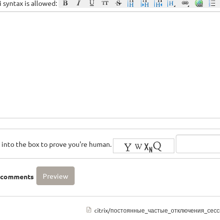
 syntax is allowed:
rs into the box to prove you're human.
o comments
citrix/постоянные_частые_отключения_сесси