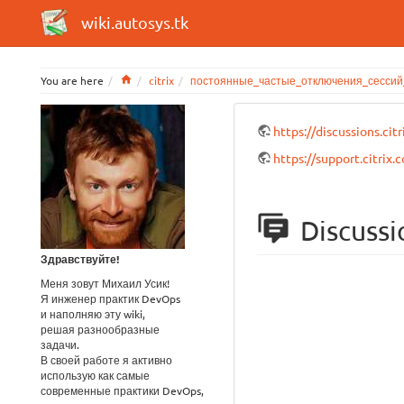
wiki.autosys.tk
Home
You are here
citrix
постоянные_частые_отключения_сессий_
https://discussions.ci
https://support.citr
Discussi
Здравствуйте!
Меня зовут Михаил Усик!
Я инженер практик DevOps
и наполняю эту wiki,
решая разнообразные
задачи.
В своей работе я активно
использую как самые
современные практики DevOps,