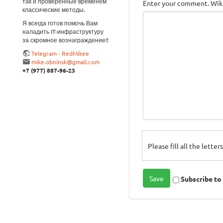
так и проверенные временем
Enter your comment. Wiki
классические методы.
Я всегда готов помочь Вам
наладить IT-инфраструктуру
за скромное вознаграждение!!
Telegram - RedMikee
mike.obninsk@gmail.com
+7 (977) 887-96-23
Please fill all the lette
Subscribe t