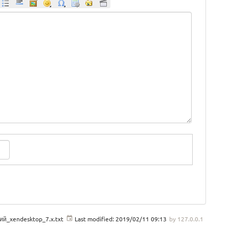
й_xendesktop_7.x.txt
Last modified:
2019/02/11 09:13
by
127.0.0.1