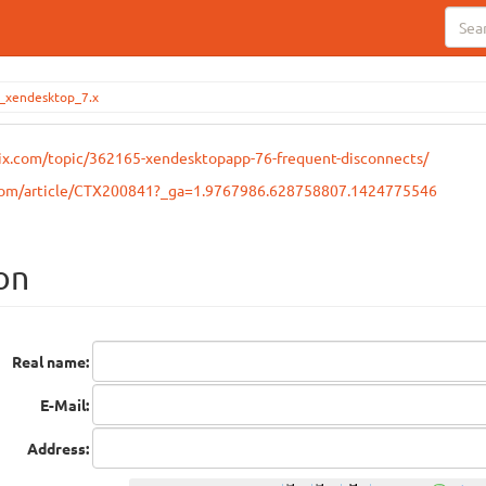
xendesktop_7.x
trix.com/topic/362165-xendesktopapp-76-frequent-disconnects/
ix.com/article/CTX200841?_ga=1.9767986.628758807.1424775546
on
Real name:
E-Mail:
Address: