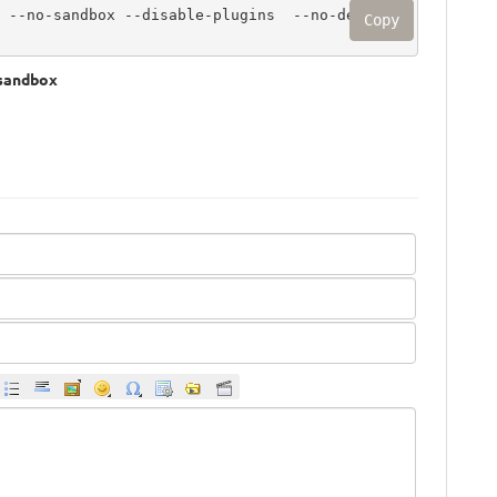
 --no-sandbox --disable-plugins  --no-default
Copy
sandbox