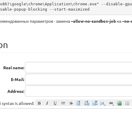
x86)\google\chrome\Application\chrome.exe" --disable-gpu
sable-popup-blocking --start-maximized
комендованных параметров - замена
–allow-no-sandbox-job
на
–no-
on
Real name:
E-Mail:
Address:
 syntax is allowed: