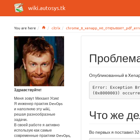
wiki.autosys.tk
Home
You are here
citrix
chrome_в_xenapp_не_открывает_pdf_erro
Проблем
Опубликованный в Xena
Error: Exception Br
Здравствуйте!
(0x8000003) occurre
Меня зовут Михаил Усик!
Я инженер практик DevOps
и наполняю эту wiki,
Что же де
решая разнообразные
задачи.
В своей работе я активно
использую как самые
Во первых я поставил 32
современные практики DevOps,