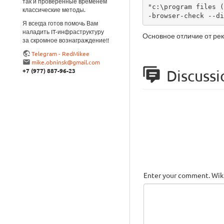
так и проверенные временем
"c:\program files (
классические методы.
-browser-check --di
Я всегда готов помочь Вам
наладить IT-инфраструктуру
Основное отличие от ре
за скромное вознаграждение!!
Telegram - RedMikee
mike.obninsk@gmail.com
+7 (977) 887-96-23
Discussi
Enter your comment. Wiki