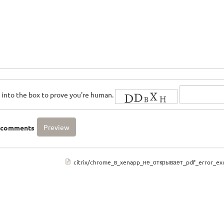
rs into the box to prove you're human.
o comments
citrix/chrome_в_xenapp_не_открывает_pdf_error_exc