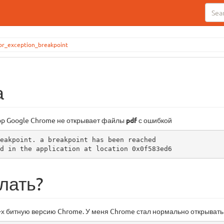
r_exception_breakpoint
а
pp Google Chrome не открывает файлы
pdf
с ошибкой
eakpoint. a breakpoint has been reached

d in the application at location 0x0f583ed6
лать?
-х битную версию Chrome. У меня Chrome стал нормально открывать 