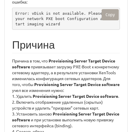
ошибка:
Error: vDisk is not available. Please check 
Copy
your network PXE boot Configuration and res
tart imaging wizard
Причина
Причина в том, что
Provisioning Server Target Device
software
привязывает загрузку PXE-Boot к конкретному
сетевому адаптеру, а в результате установки XenTools
изменилась конфигурация сетевых адаптеров. Для
того, чтобы
Provisioning Server Target Device software
учел все изменения нужно:
1. Удалить
Provisioning Server Target Device software
.
2. Включить отображение удаленных (скрытых)
устройств и удалить “призраки” сетевых карт.
3. Установить заново
Provisioning Server Target Device
software
и при установке выполнить новую привязку
сетевого интерфейса (binding).
4. Создать образ.