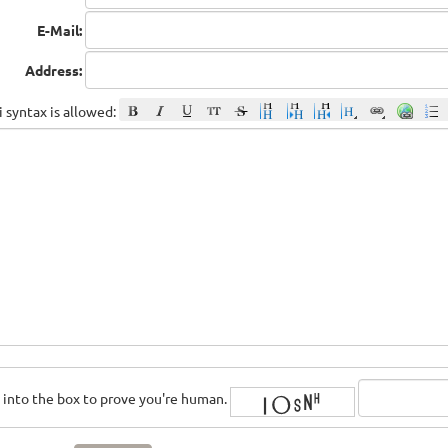
E-Mail:
Address:
 syntax is allowed:
rs into the box to prove you're human.