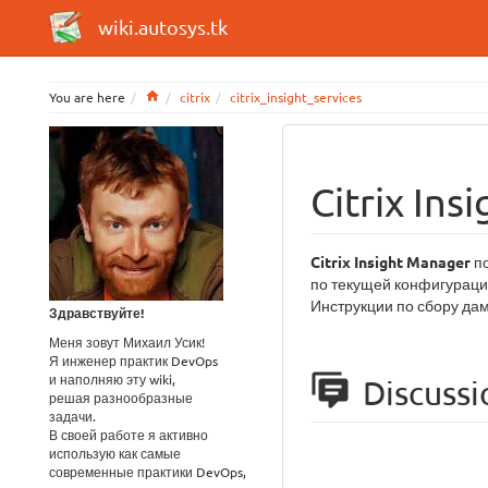
wiki.autosys.tk
Home
You are here
citrix
citrix_insight_services
Citrix In
Citrix Insight Manager
по
по текущей конфигураци
Инструкции по сбору дам
Здравствуйте!
Меня зовут Михаил Усик!
Я инженер практик DevOps
и наполняю эту wiki,
Discussi
решая разнообразные
задачи.
В своей работе я активно
использую как самые
современные практики DevOps,