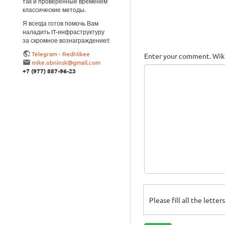
так и проверенные временем
классические методы.
Я всегда готов помочь Вам
наладить IT-инфраструктуру
за скромное вознаграждение!!
Telegram - RedMikee
Enter your comment. Wiki
mike.obninsk@gmail.com
+7 (977) 887-96-23
Please fill all the lette