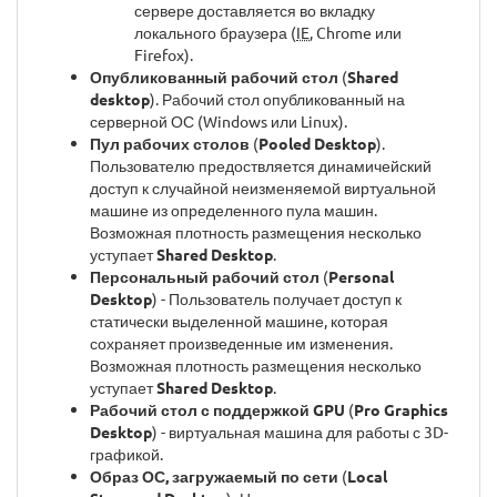
сервере доставляется во вкладку
локального браузера (
IE
, Chrome или
Firefox).
Опубликованный рабочий стол
(
Shared
desktop
). Рабочий стол опубликованный на
серверной ОС (Windows или Linux).
Пул рабочих столов
(
Pooled Desktop
).
Пользователю предоствляется динамичейский
доступ к случайной неизменяемой виртуальной
машине из определенного пула машин.
Возможная плотность размещения несколько
уступает
Shared Desktop
.
Персональный рабочий стол
(
Personal
Desktop
) - Пользователь получает доступ к
статически выделенной машине, которая
сохраняет произведенные им изменения.
Возможная плотность размещения несколько
уступает
Shared Desktop
.
Рабочий стол с поддержкой GPU
(
Pro Graphics
Desktop
) - виртуальная машина для работы с 3D-
графикой.
Образ ОС, загружаемый по сети
(
Local