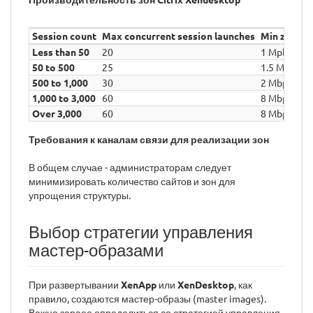
Session count
Max concurrent session launches
Min zone-t
Less than 50
20
1 Mpbs
50 to 500
25
1.5 Mbps
500 to 1,000
30
2 Mbps
1,000 to 3,000
60
8 Mbps
Over 3,000
60
8 Mbps
Требования к каналам связи для реализации зон
В общем случае - администраторам следует
минимизировать количество сайтов и зон для
упрощения структуры.
Выбор стратегии управления
мастер-образами
При развертывании
XenApp
или
XenDesktop
, как
правило, создаются мастер-образы (master images).
Важно зараее определиться со стратегией управления