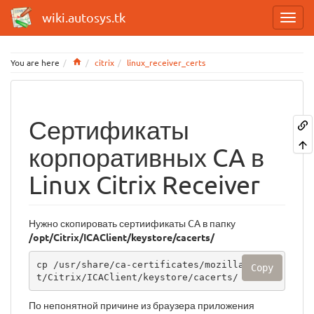
wiki.autosys.tk
Home
You are here
citrix
linux_receiver_certs
Сертификаты
корпоративных CA в
Linux Citrix Receiver
Нужно скопировать сертиификаты CA в папку
/opt/Citrix/ICAClient/keystore/cacerts/
cp /usr/share/ca-certificates/mozilla/* /op
Copy
t/Citrix/ICAClient/keystore/cacerts/
По непонятной причине из браузера приложения