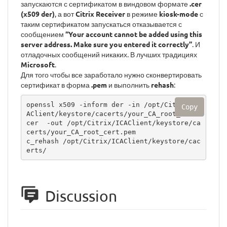
запускаются с сертификатом в виндовом формате
.cer
(x509 der)
, а вот
Citrix Receiver
в режиме
kiosk-mode
с
таким сертификатом запускаться отказывается с
сообщением
“Your account cannot be added using this
server address. Make sure you entered it correctly”
. И
отладочных сообщений никаких. В лучших традициях
Microsoft
.
Для того чтобы все заработало нужно сконвертировать
сертификат в форма
.pem
и выполнить
rehash
:
openssl x509 -inform der -in /opt/Citrix/IC
Copy
AClient/keystore/cacerts/your_CA_root_cert.
cer  -out /opt/Citrix/ICAClient/keystore/ca
certs/your_CA_root_cert.pem

c_rehash /opt/Citrix/ICAClient/keystore/cac
erts/
Discussion