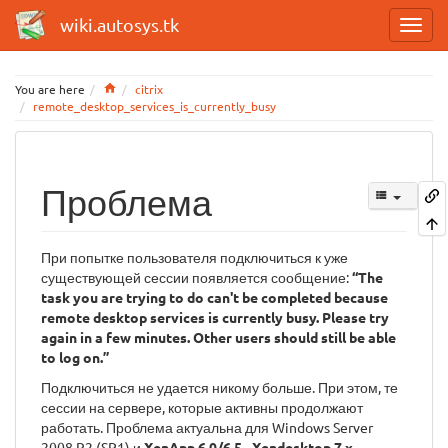
wiki.autosys.tk
Home
You are here
citrix
remote_desktop_services_is_currently_busy
Проблема
При попытке пользователя подключиться к уже
существующей сессии появляется сообщение:
“The
task you are trying to do can't be completed because
remote desktop services is currently busy. Please try
again in a few minutes. Other users should still be able
to log on.”
Подключиться не удается никому больше. При этом, те
сессии на сервере, которые активны продолжают
работать. Проблема актуальна для Windows Server
2008 R2 (SP1) и
XenApp 6.0/6.5
-
Xendesktop 7.x