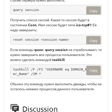
строке сервера нужно выполнить:
query session
Copy
Получить список сессий. Какая-то сессия будет в
состоянии
Conn
. Имя сессии будет типа
ica-tcp#1
Её
надо завершить:
reset session <session-name>
Copy
Если команды
quser
,
query session
не отрабатывают, то
нужно завершить все процессы пользователя. Это
можно сделать командой
taskkill
:
taskkill /F /FI "USERNAME eq DOMAIN_NAME\Us
Copy
er_Name" /IM *
Обычно эту команду нужно выполнить дважды, чтобы не
осталось никаких процессов данного пользователя.
Discussion