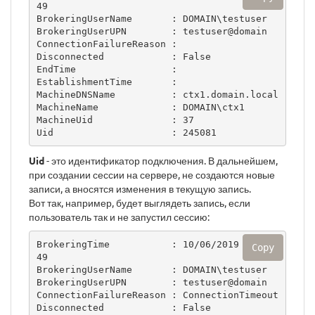
49

BrokeringUserName       : DOMAIN\testuser

BrokeringUserUPN        : testuser@domain

ConnectionFailureReason :

Disconnected            : False

EndTime                 :

EstablishmentTime       :

MachineDNSName          : ctx1.domain.local

MachineName             : DOMAIN\ctx1

MachineUid              : 37

Uid                     : 245081
Uid
- это идентификатор подключения. В дальнейшем,
при создании сессии на сервере, не создаются новые
записи, а вносятся изменения в текущую запись.
Вот так, например, будет выглядеть запись, если
пользователь так и не запустил сессию:
BrokeringTime           : 10/06/2019 09:47:
Copy
49

BrokeringUserName       : DOMAIN\testuser

BrokeringUserUPN        : testuser@domain

ConnectionFailureReason : ConnectionTimeout

Disconnected            : False
