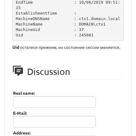
EndTime                 : 10/06/2019 09:51:
15

EstablishmentTime       :

MachineDNSName          : ctx1.domain.local

MachineName             : DOMAIN\ctx1

MachineUid              : 37

Uid                     : 245081
Uid
остатеся прежним, но состояние сессии меняется.
Discussion
Real name:
E-Mail:
Address: