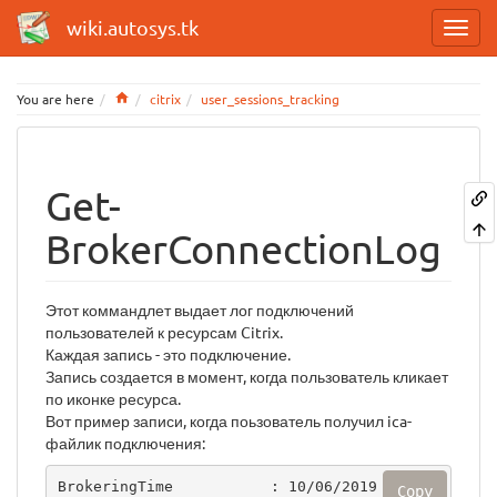
wiki.autosys.tk
Home
You are here
citrix
user_sessions_tracking
Get-
BrokerConnectionLog
Этот коммандлет выдает лог подключений
пользователей к ресурсам Citrix.
Каждая запись - это подключение.
Запись создается в момент, когда пользователь кликает
по иконке ресурса.
Вот пример записи, когда поьзователь получил ica-
файлик подключения:
BrokeringTime           : 10/06/2019 09:47:
Copy