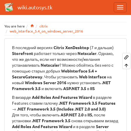
wiki.autosys.tk
Home
You are here
citrix
web_interface_5.4_on_windows_server_2016
В последний версиях
Citrix XenDesktop
(7 и дальше)
Storefront
работает только через
Netscaler
. Однако,
что же делать, если нет возможности/желания
устанавливать
Netscaler
? Можно обойтись без него с
помощью старых добрых
WebInterface 5.4 +
SecureGateway
. Чтобы установить
Web Interface
на
новый
Windows Server 2016
нужно установить
.NET
Framework 3.5
и включить
ASP.NET 3.5
в
IIS
В визарде
Add Roles And Features Wizard
в разделе
Features ставим галочку
.NET Framework 3.5 Features
→
.NET Framework 3.5 (Includes .NET 2.0 and 3.0)
Для того, чтобы включить
ASP.NET 2.0
в
IIS
, после
установки
.NET Framework 3.5
снова открываем визард
Add Roles And Features Wizard
и в разделе
Server