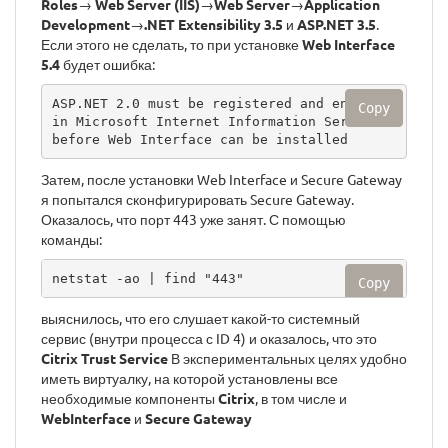
Roles
→
Web Server (IIS)
→
Web Server
→
Application
Development
→
.NET Extensibility 3.5
и
ASP.NET 3.5
.
Если этого не сделать, то при установке
Web Interface
5.4
будет ошибка:
ASP.NET 2.0 must be registered and enabled 
Copy
in Microsoft Internet Information Services 
before Web Interface can be installed
Затем, после установки Web Interface и Secure Gateway
я попытался сконфигурировать Secure Gateway.
Оказалось, что порт 443 уже занят. С помощью
команды:
netstat -ao | find "443"
Copy
выяснилось, что его слушает какой-то системный
сервис (внутри процесса с ID 4) и оказалось, что это
Citrix Trust Service
В экспериментальных целях удобно
иметь виртуалку, на которой установлены все
необходимые компоненты
Citrix
, в том числе и
WebInterface
и
Secure Gateway