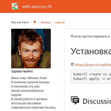
wiki.autosys.tk
Home
You are here
devops
argocd
Я хочу протестирвоать и
Установк
https://argo-cd.readth
Здравствуйте!
kubectl create ns a
Меня зовут Михаил Усик!
kubectl apply -n ar
Я инженер практик DevOps
и наполняю эту wiki,
решая разнообразные
задачи.
Discussi
В своей работе я активно
использую как самые
современные практики DevOps,