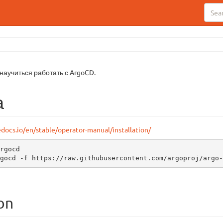
 научиться работать с ArgoCD.
а
edocs.io/en/stable/operator-manual/installation/
rgocd

gocd -f https://raw.githubusercontent.com/argoproj/argo-
on