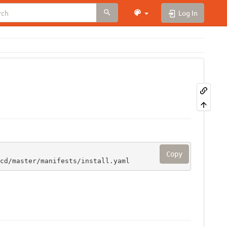
Log In
Copy
cd/master/manifests/install.yaml