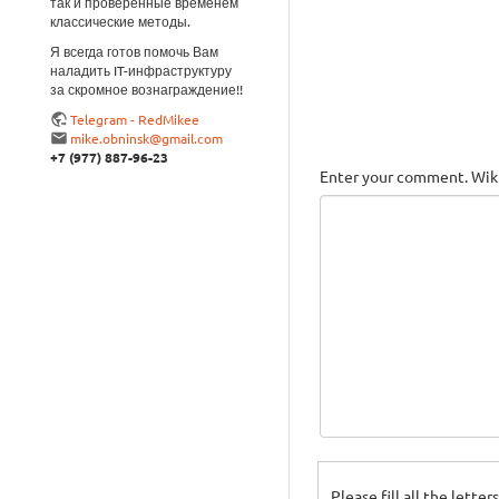
так и проверенные временем
классические методы.
Я всегда готов помочь Вам
наладить IT-инфраструктуру
за скромное вознаграждение!!
Telegram - RedMikee
mike.obninsk@gmail.com
+7 (977) 887-96-23
Enter your comment. Wiki
Please fill all the lette