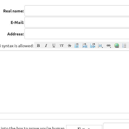
Real name:
E-Mail:
Address:
 syntax is allowed:
rs into the box to prove you're human.