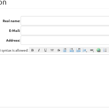
on
Real name:
E-Mail:
Address:
 syntax is allowed: