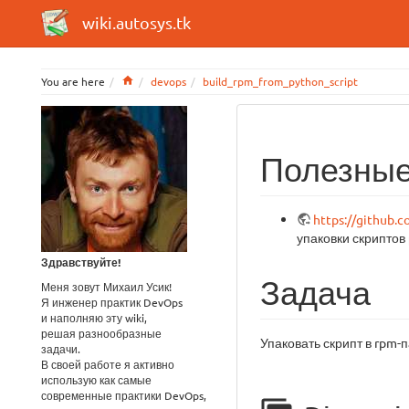
wiki.autosys.tk
Home
You are here
devops
build_rpm_from_python_script
Полезные
https://github.
упаковки скриптов
Здравствуйте!
Задача
Меня зовут Михаил Усик!
Я инженер практик DevOps
и наполняю эту wiki,
решая разнообразные
Упаковать скрипт в rpm-
задачи.
В своей работе я активно
использую как самые
современные практики DevOps,