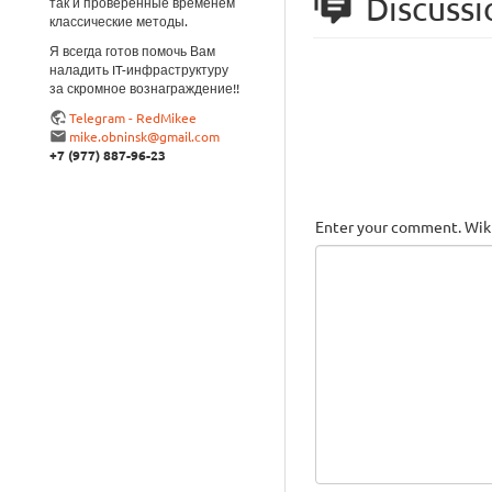
Discussi
так и проверенные временем
классические методы.
Я всегда готов помочь Вам
наладить IT-инфраструктуру
за скромное вознаграждение!!
Telegram - RedMikee
mike.obninsk@gmail.com
+7 (977) 887-96-23
Enter your comment. Wiki