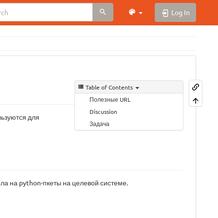
Log In
Table of Contents
Полезные URL
Discussion
льзуются для
Задача
яла на python-пкеты на целевой системе.