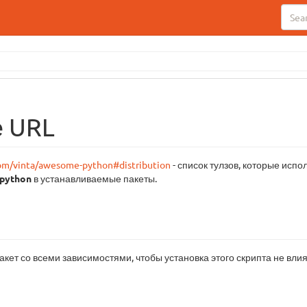
 URL
com/vinta/awesome-python#distribution
- список тулзов, которые испо
python
в устанавливаемые пакеты.
пакет со всеми зависимостями, чтобы установка этого скрипта не вли