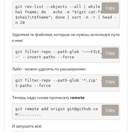
git rev-list --objects --all | while read s
Copy
ha1 fname; do   echo -e "$(git cat-file -s 
$sha1)\t$fname"; done | sort -n -r | head -
n 20
Удаляем те файлики, которые не нужны, используя пути
к ним:
git filter-repo --path-glob '~~~FILE_PATH~~
Copy
~' --invert-paths --force
Либо - можно удалять по расширению:
git filter-repo --path-glob '*.zip' --inver
Copy
t-paths --force
Теперь надо снова прописать
remote
git remote add origin git@github.co
Copy
m:.........
И запушить всё: