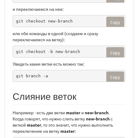
и переключаемся на нее:
git checkout new-branch
Copy
или обе команды в одной (создаем и сразу
переключаемся на ветку):
git checkout -b new-branch
Copy
Увидеть какие ветки есть можно так:
git branch -a
Copy
Слияние веток
Например - есть две ветки
master
и
new-branch
.
Когда говорят, что нужно слить ветку
new-branch
с
веткой
master
, то это значит, что нужно выполнить
переключение на ветку
master
: