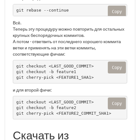
git rebase --continue
Copy
Всё.
Теперь эту процедуру можно повторить для остальных
крупных беспорядочных коммитов.
А потом - ответвить от последнего хорошего коммита
ветки и применять на эти ветки коммиты,
соответствующие фичам:
git checkout <LAST_GOOD_COMMIT>

Copy
git checkout -b feature1

git cherry-pick <FEATURE1_SHA1>
и для второй фичи:
git checkout <LAST_GOOD_COMMIT>

Copy
git checkout -b feature2

git cherry-pick <FEATURE2_COMMIT_SHA1>
Скачать из