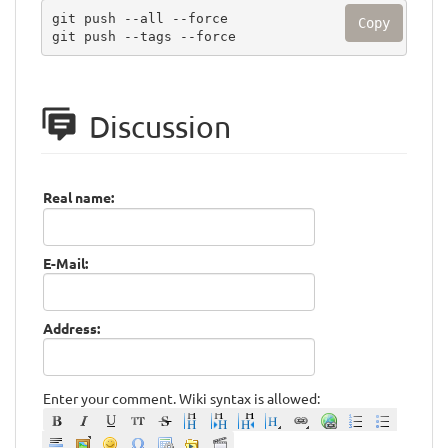
git push --all --force

Copy
git push --tags --force
Discussion
Real name:
E-Mail:
Address:
Enter your comment. Wiki syntax is allowed: