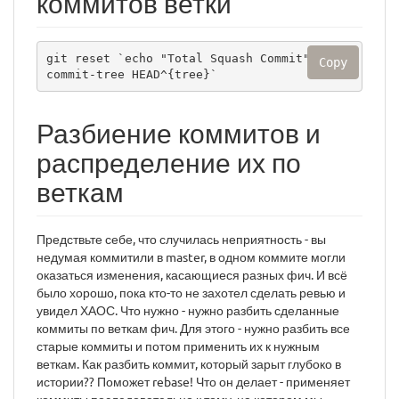
коммитов ветки
git reset `echo "Total Squash Commit" | git 
Copy
commit-tree HEAD^{tree}`
Разбиение коммитов и
распределение их по
веткам
Предствьте себе, что случилась неприятность - вы
недумая коммитили в master, в одном коммите могли
оказаться изменения, касающиеся разных фич. И всё
было хорошо, пока кто-то не захотел сделать ревью и
увидел ХАОС. Что нужно - нужно разбить сделанные
коммиты по веткам фич. Для этого - нужно разбить все
старые коммиты и потом применить их к нужным
веткам. Как разбить коммит, который зарыт глубоко в
истории?? Поможет rebase! Что он делает - применяет