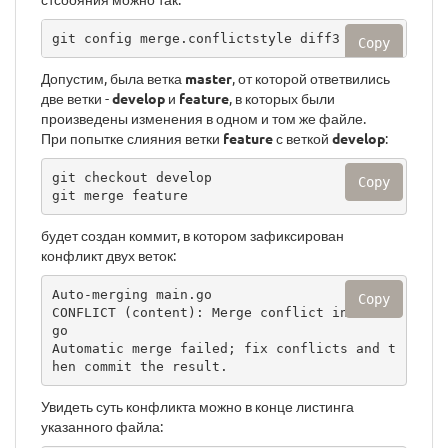
git config merge.conflictstyle diff3
Copy
Допустим, была ветка
master
, от которой ответвились
две ветки -
develop
и
feature
, в которых были
произведены изменения в одном и том же файле.
При попытке слияния ветки
feature
с веткой
develop
:
git checkout develop

Copy
git merge feature
будет создан коммит, в котором зафиксирован
конфликт двух веток:
Auto-merging main.go

Copy
CONFLICT (content): Merge conflict in main.
go

Automatic merge failed; fix conflicts and t
hen commit the result.
Увидеть суть конфликта можно в конце листинга
указанного файла: