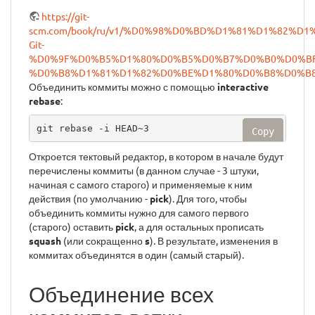
https://git-
scm.com/book/ru/v1/%D0%98%D0%BD%D1%81%D1%82%
Git-
%D0%9F%D0%B5%D1%80%D0%B5%D0%B7%D0%B0%D0%BF
%D0%B8%D1%81%D1%82%D0%BE%D1%80%D0%B8%D0%B
Объединить коммиты можно с помощью
interactive
rebase
:
git rebase -i HEAD~3
Copy
Откроется тектовый редактор, в котором в начале будут
перечислены коммиты (в данном случае - 3 штуки,
начиная с самого старого) и применяемые к ним
действия (по умолчанию -
pick
). Для того, чтобы
объединить коммиты нужно для самого первого
(старого) оставить
pick
, а для остальных прописать
squash
(или сокращенно
s
). В результате, изменения в
коммитах объединятся в один (самый старый).
Объединение всех