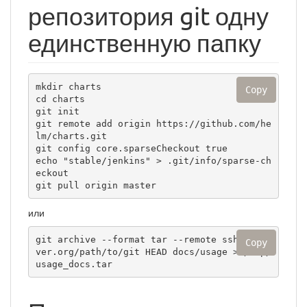
репозитория git одну
единственную папку
mkdir charts

Copy
cd charts

git init

git remote add origin https://github.com/he
lm/charts.git

git config core.sparseCheckout true

echo "stable/jenkins" > .git/info/sparse-ch
eckout

git pull origin master
или
git archive --format tar --remote ssh://ser
Copy
ver.org/path/to/git HEAD docs/usage > /tmp/
usage_docs.tar