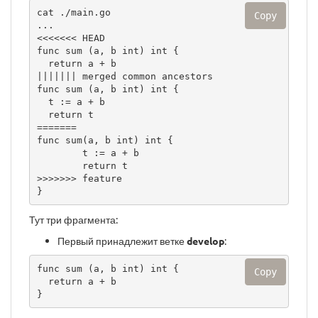
cat ./main.go

Copy
...

<<<<<<< HEAD

func sum (a, b int) int {

  return a + b

||||||| merged common ancestors

func sum (a, b int) int {

  t := a + b

  return t

=======

func sum(a, b int) int {

        t := a + b

        return t

>>>>>>> feature

}
Тут три фрагмента:
Первый принадлежит ветке
develop
:
func sum (a, b int) int {

Copy
  return a + b

}