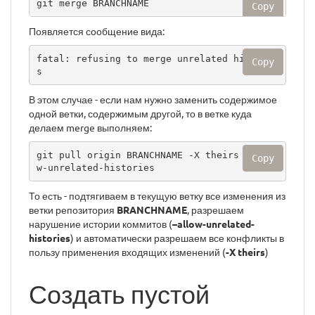
git merge BRANCHNAME
Copy
Появляется сообщение вида:
fatal: refusing to merge unrelated historie
Copy
s
В этом случае - если нам нужно заменить содержимое
одной ветки, содержимым другой, то в ветке куда
делаем merge выполняем:
git pull origin BRANCHNAME -X theirs --allo
Copy
w-unrelated-histories
То есть - подтягиваем в текущую ветку все изменения из
ветки репозитория
BRANCHNAME
, разрешаем
нарушение истории коммитов (
–allow-unrelated-
histories
) и автоматически разрешаем все конфликты в
пользу применения входящих изменений (
-X theirs
)
Создать пустой