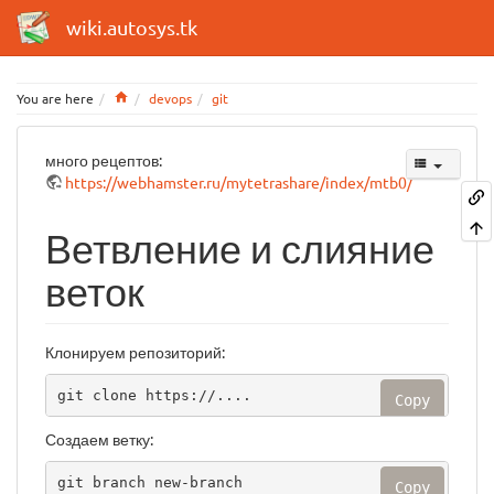
wiki.autosys.tk
Home
You are here
devops
git
много рецептов:
https://webhamster.ru/mytetrashare/index/mtb0/
Ветвление и слияние
веток
Клонируем репозиторий:
git clone https://....
Copy
Создаем ветку:
git branch new-branch
Copy