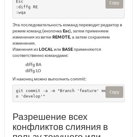
Esc

Copy
:diffg RE

:wqa
Эта последовательность команд переводит редактор в
режим команд (кнопочка
Esc
), затем применяем
изменения из ветки
REMOTE
, а затем сохраняем
изменения.
Измнения из
LOCAL
или
BASE
применяются
соответственно командами:
diffg BA
diffg LO
И наконец можно выполнить commit:
git commit -a -m "Branch 'feature' merged t
Copy
o 'develop'"
Разрешение всех
конфликтов слияния в
пользу текущего или