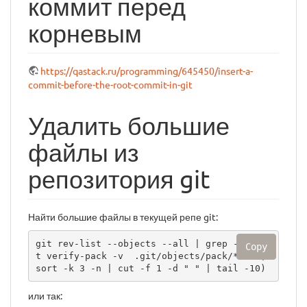
коммит перед
корневым
https://qastack.ru/programming/645450/insert-a-
commit-before-the-root-commit-in-git
Удалить большие
файлы из
репозитория git
Найти большие файлы в текущей репе git:
git rev-list --objects --all | grep -f <(gi
Copy
t verify-pack -v  .git/objects/pack/*.idx| 
sort -k 3 -n | cut -f 1 -d " " | tail -10)
или так: