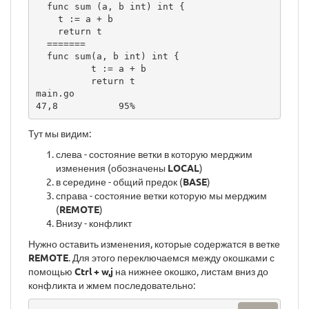
  func sum (a, b int) int {                                                                                                     

    t := a + b                                                                                                                  

    return t                                                                                                                    

  =======                                                                                                                       

  func sum(a, b int) int {                                                                                                      

          t := a + b                                                                                                            

          return t                                                                                                              

main.go                                                                                                       
47,8           95%
Тут мы видим:
слева - состояние ветки в которую мерджим
изменения (обозначены
LOCAL
)
в середине - общий предок (
BASE
)
справа - состояние ветки которую мы мерджим
(
REMOTE
)
Внизу - конфликт
Нужно оставить изменения, которые содержатся в ветке
REMOTE
. Для этого переключаемся между окошками с
помощью
Ctrl + w,j
на нижнее окошко, листам вниз до
конфликта и жмем последовательно: