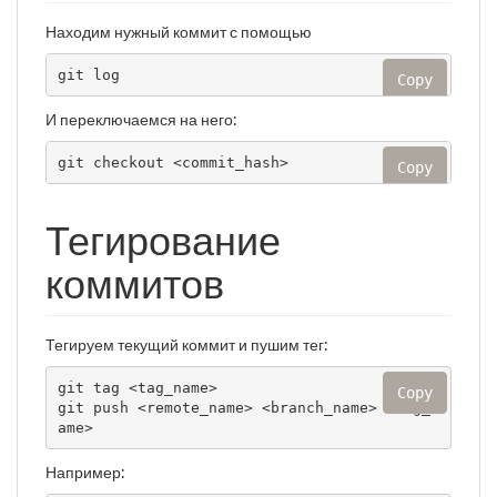
Находим нужный коммит с помощью
git log
Copy
И переключаемся на него:
git checkout <commit_hash>
Copy
Тегирование
коммитов
Тегируем текущий коммит и пушим тег:
git tag <tag_name>

Copy
git push <remote_name> <branch_name> <tag_n
ame>
Например: