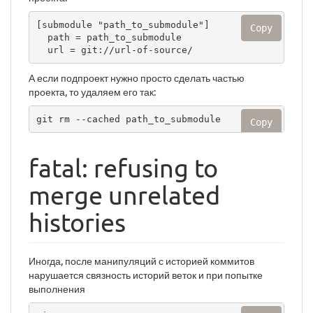
[submodule "path_to_submodule"] 

Copy
  path = path_to_submodule 

  url = git://url-of-source/
А если подпроект нужно просто сделать частью
проекта, то удаляем его так:
git rm --cached path_to_submodule
Copy
fatal: refusing to
merge unrelated
histories
Иногда, после манипуляций с историей коммитов
нарушается связность историй веток и при попытке
выполнения