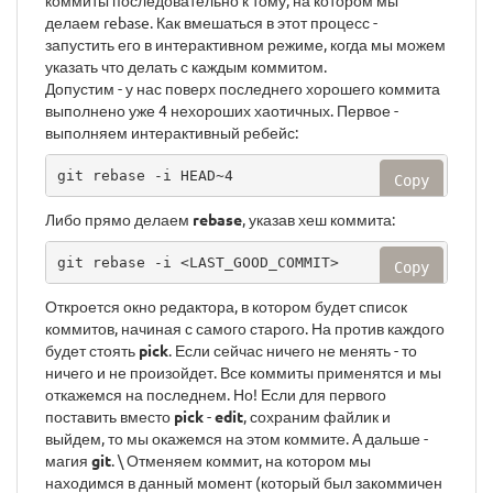
коммиты последовательно к тому, на котором мы
делаем rebase. Как вмешаться в этот процесс -
запустить его в интерактивном режиме, когда мы можем
указать что делать с каждым коммитом.
Допустим - у нас поверх последнего хорошего коммита
выполнено уже 4 нехороших хаотичных. Первое -
выполняем интерактивный ребейс:
git rebase -i HEAD~4
Copy
Либо прямо делаем
rebase
, указав хеш коммита:
git rebase -i <LAST_GOOD_COMMIT>
Copy
Откроется окно редактора, в котором будет список
коммитов, начиная с самого старого. На против каждого
будет стоять
pick
. Если сейчас ничего не менять - то
ничего и не произойдет. Все коммиты применятся и мы
откажемся на последнем. Но! Если для первого
поставить вместо
pick
-
edit
, сохраним файлик и
выйдем, то мы окажемся на этом коммите. А дальше -
магия
git
. \ Отменяем коммит, на котором мы
находимся в данный момент (который был закоммичен