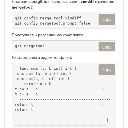
Настраиваем git для использования
vimdiff
в качестве
mergetool
:
git config merge.tool vimdiff

Copy
git config mergetool.prompt false
Приступаем к разрешению конфликта:
git mergetool
Copy
Листаем вниз и видим конфликт:
  func sum (a, b int) int {               |  
Copy
func sum (a, b int) int {               |  
func sum(a, b int) int {                

    return a + b                          |    
t := a + b                            |          
t := a + b                      

  ----------------------------------------|    
return t                              |          
return t                        

  ----------------------------------------|  
----------------------------------------|  
----------------------------------------
