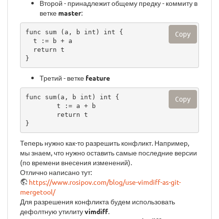
Второй - принадлежит общему предку - коммиту в
ветке
master
:
func sum (a, b int) int {

Copy
  t := b + a

  return t

}
Третий - ветке
feature
func sum(a, b int) int {

Copy
        t := a + b

        return t

}
Теперь нужно как-то разрешить конфликт. Например,
мы знаем, что нужно оставить самые последние версии
(по времени внесения изменений).
Отлично написано тут:
https://www.rosipov.com/blog/use-vimdiff-as-git-
mergetool/
Для разрешения конфликта будем использовать
дефолтную утилиту
vimdiff
.