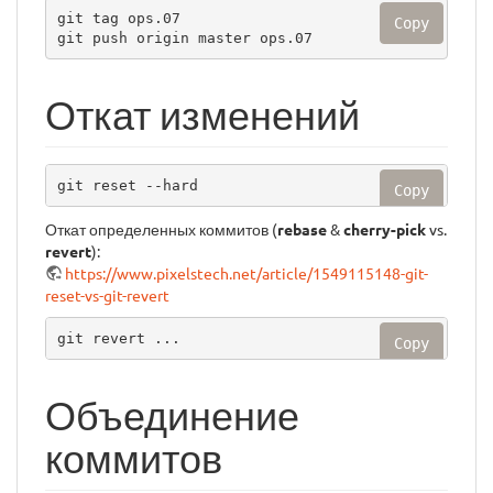
git tag ops.07

Copy
git push origin master ops.07
Откат изменений
git reset --hard
Copy
Откат определенных коммитов (
rebase
&
cherry-pick
vs.
revert
):
https://www.pixelstech.net/article/1549115148-git-
reset-vs-git-revert
git revert ...
Copy
Объединение
коммитов