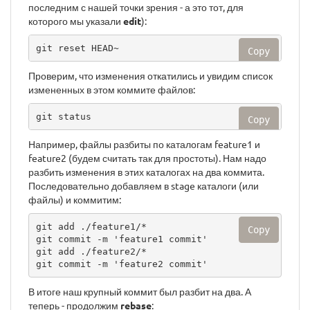
последним с нашей точки зрения - а это тот, для
которого мы указали
edit
):
git reset HEAD~
Copy
Проверим, что изменения откатились и увидим список
измененных в этом коммите файлов:
git status
Copy
Например, файлы разбиты по каталогам feature1 и
feature2 (будем считать так для простоты). Нам надо
разбить изменения в этих каталогах на два коммита.
Последовательно добавляем в stage каталоги (или
файлы) и коммитим:
git add ./feature1/*

Copy
git commit -m 'feature1 commit'

git add ./feature2/*

git commit -m 'feature2 commit'
В итоге наш крупный коммит был разбит на два. А
теперь - продолжим
rebase
: