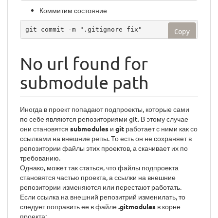
Коммитим состояние
git commit -m ".gitignore fix"
Copy
No url found for
submodule path
Иногда в проект попадают подпроекты, которые сами
по себе являются репозиториями git. В этому случае
они становятся
submodules
и
git
работает с ними как со
ссылками на внешние репы. То есть он не сохраняет в
репозитории файлы этих проектов, а скачивает их по
требованию.
Однако, может так статься, что файлы подпроекта
становятся частью проекта, а ссылки на внешние
репозитории изменяются или перестают работать.
Если ссылка на внешний репозитрий изменилать, то
следует поправить ее в файле
.gitmodules
в корне
проекта: