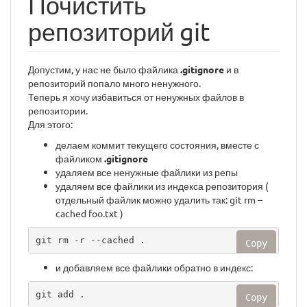
Почистить
репозиторий git
Допустим, у нас не было файлика
.gitignore
и в
репозиторий попало много ненужного.
Теперь я хочу избавиться от ненужных файлов в
репозитории.
Для этого:
делаем коммит текущего состояния, вместе с
файликом
.gitignore
удаляем все ненужные файлики из репы
удаляем все файлики из индекса репозитория (
отдельный файлик можно удалить так: git rm –
cached foo.txt )
git rm -r --cached .
Copy
и добавляем все файлики обратно в индекс:
git add .
Copy