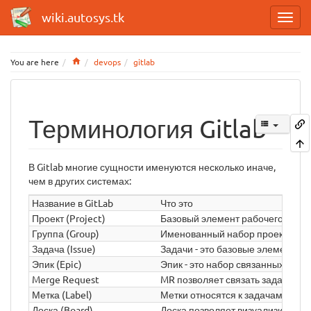
wiki.autosys.tk
Home
You are here
devops
gitlab
Терминология Gitlab
В Gitlab многие сущности именуются несколько иначе,
чем в других системах:
Название в GitLab
Что это
Проект (Project)
Базовый элемент рабочего проце
Группа (Group)
Именованный набор проектов и/ил
Задача (Issue)
Задачи - это базовые элементы 
Эпик (Epic)
Эпик - это набор связанных по с
Merge Request
MR позволяет связать задачу (is
Метка (Label)
Метки относятся к задачам и поз
Доска (Board)
Доска позволяет визуализироват