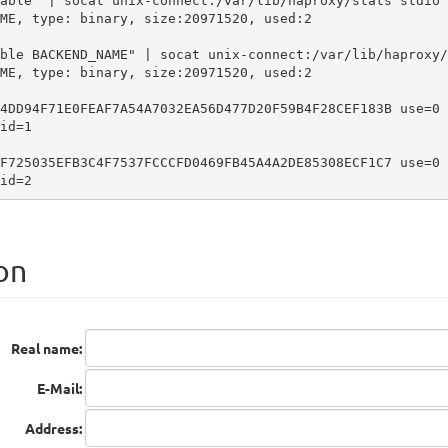
able" | socat unix-connect:/var/lib/haproxy/stats stdio

ME, type: binary, size:20971520, used:2

ble BACKEND_NAME" | socat unix-connect:/var/lib/haproxy/
ME, type: binary, size:20971520, used:2

4DD94F71E0FEAF7A54A7032EA56D477D20F59B4F28CEF183B use=0

id=1

F725035EFB3C4F7537FCCCFD0469FB45A4A2DE85308ECF1C7 use=0

id=2
on
Real name:
E-Mail:
Address: