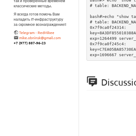
bash#> echo "show t
так и проверенные временем
# table: BACKEND_NA
классические методы.
Я всегда готов помочь Вам
bash#>echo "show ta
наладить IT-инфраструктуру
# table: BACKEND_NA
за скромное вознаграждение!!
0x7f9ca0f24314:

Telegram - RedMikee
key=8A3DF855010388A
mike.obninsk@gmail.com
exp=1264499 server_
+7 (977) 887-96-23
0x7f9ca0f245c4:

key=C7EA05BA85730EA
exp=1696667 server_
Discussi