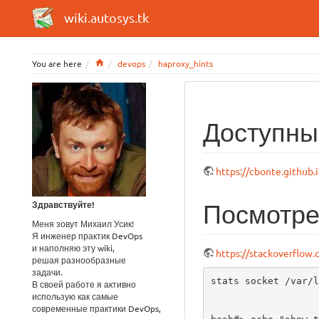
wiki.autosys.tk
Home
You are here
devops
haproxy_hints
Доступные
https://cbonte.github.
Посмотрет
Здравствуйте!
Меня зовут Михаил Усик!
Я инженер практик DevOps
и наполняю эту wiki,
https://stackoverflow
решая разнообразные
задачи.
stats socket /var/l
В своей работе я активно
использую как самые
современные практики DevOps,