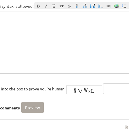
 syntax is allowed:
rs into the box to prove you're human.
o comments