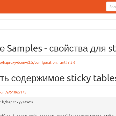
 Samples - свойства для st
io/haproxy-dconv/2.5/configuration.html#7.3.6
ь содержимое sticky table
.com/a/51065175
ib/haproxy/stats
