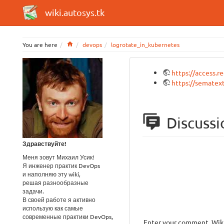
wiki.autosys.tk
Home
You are here
devops
logrotate_in_kubernetes
https://access.
https://sematex
Discussi
Здравствуйте!
Меня зовут Михаил Усик!
Я инженер практик DevOps
и наполняю эту wiki,
решая разнообразные
задачи.
В своей работе я активно
использую как самые
современные практики DevOps,
Enter your comment. Wiki