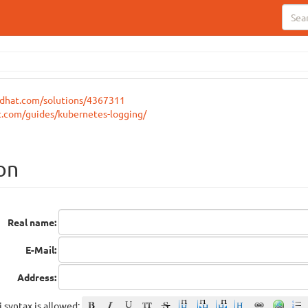
redhat.com/solutions/4367311
t.com/guides/kubernetes-logging/
on
Real name:
E-Mail:
Address:
 syntax is allowed: