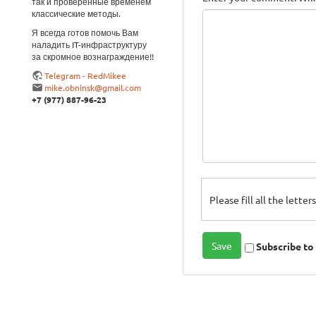
так и проверенные временем
классические методы.
Я всегда готов помочь Вам
наладить IT-инфраструктуру
за скромное вознаграждение!!
Telegram - RedMikee
mike.obninsk@gmail.com
+7 (977) 887-96-23
Please fill all the lette
Subscribe t