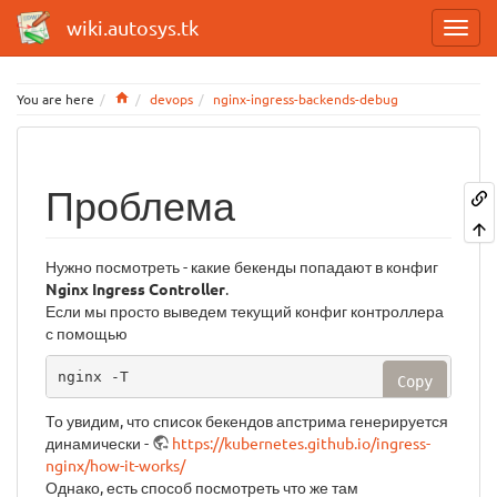
wiki.autosys.tk
Home
You are here
devops
nginx-ingress-backends-debug
Проблема
Нужно посмотреть - какие бекенды попадают в конфиг
Nginx Ingress Controller
.
Если мы просто выведем текущий конфиг контроллера
с помощью
nginx -T
Copy
То увидим, что список бекендов апстрима генерируется
динамически -
https://kubernetes.github.io/ingress-
nginx/how-it-works/
Однако, есть способ посмотреть что же там