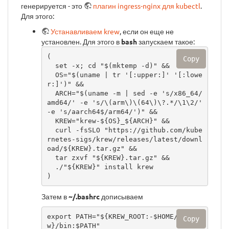
генерируется - это
плагин ingress-nginx для kubectl
.
Для этого:
Устанавливаем krew
, если он еще не
установлен. Для этого в
bash
запускаем такое:
(

Copy
  set -x; cd "$(mktemp -d)" &&

  OS="$(uname | tr '[:upper:]' '[:lowe
r:]')" &&

  ARCH="$(uname -m | sed -e 's/x86_64/
amd64/' -e 's/\(arm\)\(64\)\?.*/\1\2/' 
-e 's/aarch64$/arm64/')" &&

  KREW="krew-${OS}_${ARCH}" &&

  curl -fsSLO "https://github.com/kube
rnetes-sigs/krew/releases/latest/downl
oad/${KREW}.tar.gz" &&

  tar zxvf "${KREW}.tar.gz" &&

  ./"${KREW}" install krew

)
Затем в
~/.bashrc
дописываем
export PATH="${KREW_ROOT:-$HOME/.kre
Copy
w}/bin:$PATH"