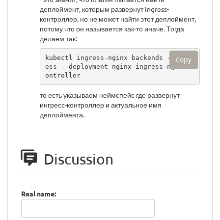
деплоймент, которым развернут ingress-
контроллер, но не может найти этот деплоймент,
потому что он называется как-то иначе. Тогда
делаем так:
kubectl ingress-nginx backends -n ingr
Copy
ess --deployment nginx-ingress-nginx-c
ontroller
то есть указываем неймспейс где развернут
ингресс-контроллер и актуальное имя
деплоймента.
Discussion
Real name: