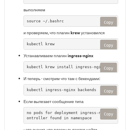
выполняем
source ~/.bashrc
Copy
и проверяем, что плагин
krew
установился
kubectl krew
Copy
Устанавливаем плагин
ingress-nginx
kubectl krew install ingress-nginx
Copy
И теперь - смотрим что там с бекендами:
kubectl ingress-nginx backends
Copy
Если вылезает сообщение типа
no pods for deployment ingress-nginx-c
Copy
ontroller found in namespace 
- это значит, что плагин пытается найти