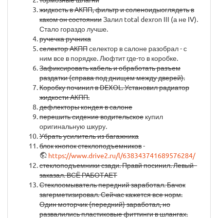
жидкость в АКПП, фильтр и соленоидыоглядеть в
каком он состоянии
Залил total dexron III (а не IV).
Стало гораздо лучше.
ручечка ручника
селектор АКПП
селектор в салоне разобрал - с
ним все в порядке. Люфтит где-то в коробке.
Зафиксировать кабель и обработать разъем
раздатки (справа под днищем между дверей).
Коробку починил в DEXOL. Установил радиатор
жидкости АКПП.
дефлекторы кондея в салоне
перешить сидение водительское
купил
оригинальную шкуру.
Убрать усилитель из багажника
блок кнопок стеклоподъемников
-
https://www.drive2.ru/l/638343741689576284/
стеклоподъемники сзади. Правй посинил. Левый -
заказал. ВСЁ РАБОТАЕТ
Стеклоомыватель передний заработал. Бачок
загерметизировал. Сейчас кажется все норм.
Один моторчик (передний) заработал, но
развалились пластиковые фиттинги в шлангах.