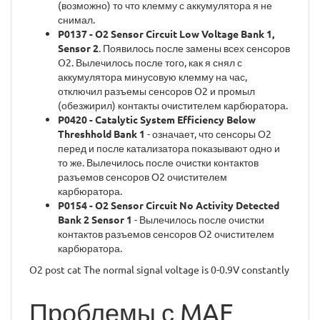
(возможно) то что клемму с аккумулятора я не
снимал.
P0137 - O2 Sensor Circuit Low Voltage Bank 1,
Sensor 2
. Появилось после замены всех сенсоров
O2. Вылечилось после того, как я снял с
аккумулятора минусовую клемму на час,
отключил разъемы сенсоров O2 и промыл
(обезжирил) контакты очистителем карбюратора.
P0420 - Catalytic System Efficiency Below
Threshhold Bank 1
- означает, что сенсоры О2
перед и после катализатора показывают одно и
то же. Вылечилось после очистки контактов
разъемов сенсоров О2 очистителем
карбюратора.
P0154 - O2 Sensor Circuit No Activity Detected
Bank 2 Sensor 1
- Вылечилось после очистки
контактов разъемов сенсоров О2 очистителем
карбюратора.
O2 post cat The normal signal voltage is 0-0.9V constantly
Проблемы с MAF