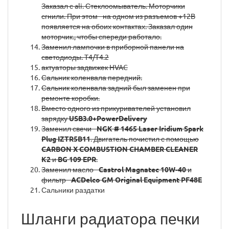
Заказал с ali. Стеклоомыватель. Моторчики
сгнили. При этом - на одном из разъемов +12В
появляется на обоих контактах. Заказал один
моторчик., чтобы спереди работало.
Заменил лампочки в приборной панели на
светодиоды. T4/T4.2
актуаторы задвижек HVAC
Сальник коленвала передний.
Сальник коленвала задний был заменен при
ремонте коробки.
Вместо одного из прикуривателей установил
зарядку
USB3.0+PowerDelivery
Заменил свечи -
NGK # 1465 Laser Iridium Spark
Plug IZTR5B11
. Двигатель почистил с помощью
CARBON X COMBUSTION CHAMBER CLEANER
K2
и
BG 109 EPR
.
Заменил масло -
Castrol Magnatec 10W-40
и
фильтр -
ACDelco GM Original Equipment PF48E
Сальники раздатки
Шланги радиатора печки