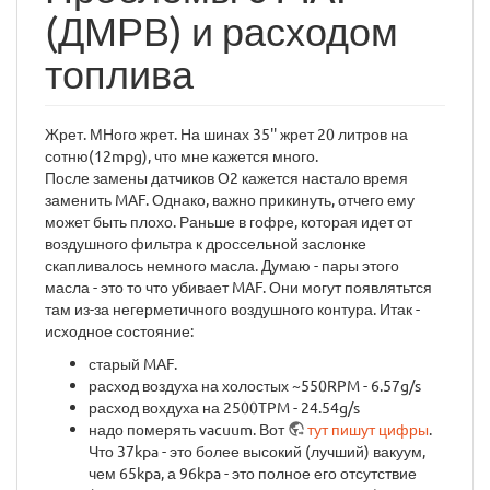
(ДМРВ) и расходом
топлива
Жрет. МНого жрет. На шинах 35'' жрет 20 литров на
сотню(12mpg), что мне кажется много.
После замены датчиков О2 кажется настало время
заменить MAF. Однако, важно прикинуть, отчего ему
может быть плохо. Раньше в гофре, которая идет от
воздушного фильтра к дроссельной заслонке
скапливалось немного масла. Думаю - пары этого
масла - это то что убивает MAF. Они могут появлятьтся
там из-за негерметичного воздушного контура. Итак -
исходное состояние:
старый MAF.
расход воздуха на холостых ~550RPM - 6.57g/s
расход вохдуха на 2500TPM - 24.54g/s
надо померять vacuum. Вот
тут пишут цифры
.
Что 37kpa - это более высокий (лучший) вакуум,
чем 65kpa, а 96kpa - это полное его отсутствие