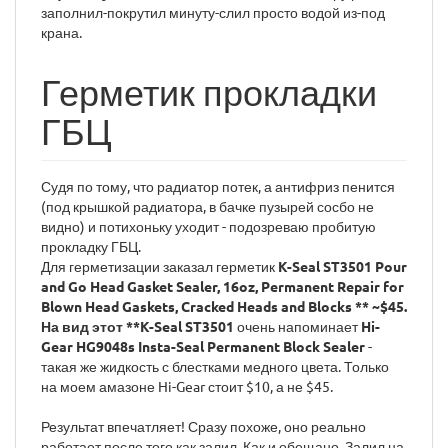
заполнил-покрутил минуту-слил просто водой из-под
крана.
Герметик прокладки
ГБЦ
Судя по тому, что радиатор потек, а антифриз пенится
(под крышкой радиатора, в бачке пузырей сосбо не
видно) и потихоньку уходит - подозреваю пробитую
прокладку ГБЦ.
Для герметизации заказал герметик
K-Seal ST3501 Pour
and Go Head Gasket Sealer, 16oz, Permanent Repair for
Blown Head Gaskets, Cracked Heads and Blocks ** ~$45.
На вид этот **K-Seal ST3501
очень напоминает
Hi-
Gear HG9048s Insta-Seal Permanent Block Sealer
-
такая же жидкость с блестками медного цвета. Только
на моем амазоне Hi-Gear стоит $10, а не $45.
Результат впечатляет! Сразу похоже, оно реально
работает после того как залил. Как и обещано. Залил на