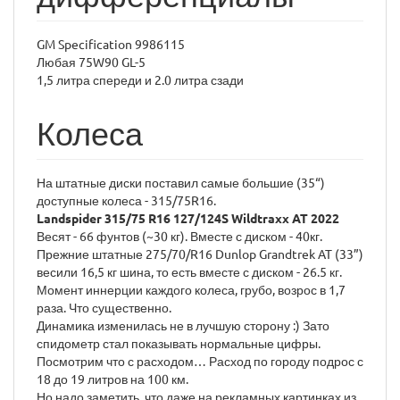
GM Specification 9986115
Любая 75W90 GL-5
1,5 литра спереди и 2.0 литра сзади
Колеса
На штатные диски поставил самые большие (35“)
доступные колеса - 315/75R16.
Landspider 315/75 R16 127/124S Wildtraxx AT 2022
Весят - 66 фунтов (~30 кг). Вместе с диском - 40кг.
Прежние штатные 275/70/R16 Dunlop Grandtrek AT (33”)
весили 16,5 кг шина, то есть вместе с диском - 26.5 кг.
Момент иннерции каждого колеса, грубо, возрос в 1,7
раза. Что существенно.
Динамика изменилась не в лучшую сторону :) Зато
спидометр стал показывать нормальные цифры.
Посмотрим что с расходом… Расход по городу подрос с
18 до 19 литров на 100 км.
Но надо заметить, что даже на рекламных картинках из