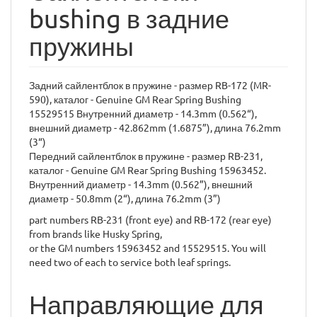
bushing в задние
пружины
Задний сайлентблок в пружине - размер RB-172 (MR-
590), каталог - Genuine GM Rear Spring Bushing
15529515 Внутренний диаметр - 14.3mm (0.562“),
внешний диаметр - 42.862mm (1.6875”), длина 76.2mm
(3“)
Передний сайлентблок в пружине - размер RB-231,
каталог - Genuine GM Rear Spring Bushing 15963452.
Внутренний диаметр - 14.3mm (0.562”), внешний
диаметр - 50.8mm (2“), длина 76.2mm (3”)
part numbers RB-231 (front eye) and RB-172 (rear eye)
from brands like Husky Spring,
or the GM numbers 15963452 and 15529515. You will
need two of each to service both leaf springs.
Направляющие для