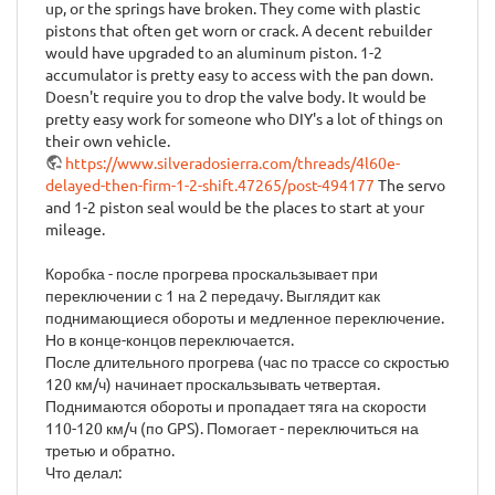
up, or the springs have broken. They come with plastic
pistons that often get worn or crack. A decent rebuilder
would have upgraded to an aluminum piston. 1-2
accumulator is pretty easy to access with the pan down.
Doesn't require you to drop the valve body. It would be
pretty easy work for someone who DIY's a lot of things on
their own vehicle.
https://www.silveradosierra.com/threads/4l60e-
delayed-then-firm-1-2-shift.47265/post-494177
The servo
and 1-2 piston seal would be the places to start at your
mileage.
Коробка - после прогрева проскальзывает при
переключении с 1 на 2 передачу. Выглядит как
поднимающиеся обороты и медленное переключение.
Но в конце-концов переключается.
После длительного прогрева (час по трассе со скростью
120 км/ч) начинает проскальзывать четвертая.
Поднимаются обороты и пропадает тяга на скорости
110-120 км/ч (по GPS). Помогает - переключиться на
третью и обратно.
Что делал: