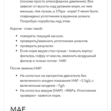
(похоже просто атмосферное давление). Все
зависит от высоты над уровнем моря, но чем
меньше, тем лучше, а 37kpa - норм! У меня было
повреждено уплотнение в вуумном шланге.
Попробую поработаь над этим.
Короче - план такой:
померять текущий vacuum.
проверить/заменить уплотнения шлангов
проверить результат.
Если норм вауум стал лучше - помыть корпус
фильтра, гофру от масла, заменить воздушный
фильтр и только потом - MAF.
После замены MAF:
На холостых на прогретом двигателе без
включенного кондея показания MAF ~5.5g/s, с
включенным кондеем ~7g/s
На холостых вакуум (MAP) ~40kPa. Уплотнения
проверил - кажется норм.
MAF