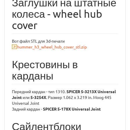
Заглушки на штатные
колеса - wheel hub
cover
Вот файл STL для 3d-печати
hummer_h3_wheel_hub_cover_stl.zip
Крестовины в
карданы
Передний кардан - тип 1310.
SPICER 5-3213X Universal
Joint
или
5-3254X
. Размер 1.062 x 3.219 in. Moog 445
Universal Joint
Задний кардан -
SPICER 5-178X Universal Joint
Сайлентблоки