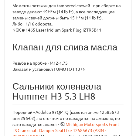
Моменты затяжки для tampered свечей - при сборке на
заводе делают 19Н*м (14 lb-ft), а все последующие
замены свечей должны быть 15 Н*м (11 lb-ft).
Либо - 1/16 оборота.
NGK # 1465 Laser Iridium Spark Plug IZTR5B11
Клапан для слива масла
Резьба на пробке - M12-1.75
Заказал и установил FUMOTO F137N
Сальники коленвала
Hummer H3 5.3 LH8
Передний - Acdelco 97QPTQ (кажется он же 12585673
или 296-02), но его что-то не находится на амазоне, но
зато находится аналог -
Michigan Motorsports Front
LS Crankshaft Damper Seal Like 12585673 (ASIN -