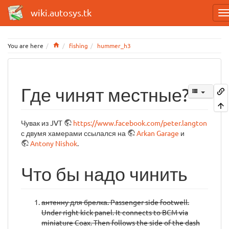
wiki.autosys.tk
Home
You are here
fishing
hummer_h3
Где чинят местные?
Чувак из JVT
https://www.facebook.com/peter.langton
с двумя хамерами ссылался на
Arkan Garage
и
Antony Nishok
.
Что бы надо чинить
антенну для брелка. Passenger side footwell.
Under right kick panel. It connects to BCM via
miniature Coax. Then follows the side of the dash