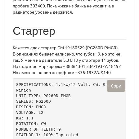
пробеге 303400. Пока жижа из бачка не уходит, а в
радиаторе уровень держится.
Стартер
Кажется сдох стартер GM 19180529 (PG260D PMGR)
В описаниях бывает написано, что зубов - 9, но это не
так. У меня на двигателе 5.3 LH8 у стартера 11 зубов.
На стартере маркировка - 88864301 336-1932A 18192
На амазоне нашел по цифрам - 336-1932A. $140
SPECIFICATIONS: 1.1kW/12 Volt, CW, 9-Tooth 
Copy
Pinion

UNIT TYPE: PG260D PMGR

SERIES: PG260D

DESIGN: PMGR

VOLTAGE: 12

KW: 1.1

ROTATION: CW

NUMBER OF TEETH: 9

FEATURE 1: 100% Top-rated
