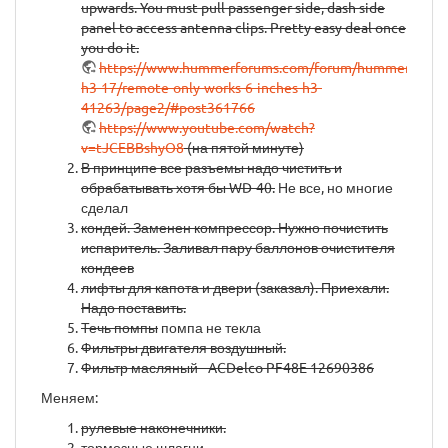
upwards. You must pull passenger side, dash side
panel to access antenna clips. Pretty easy deal once
you do it.
https://www.hummerforums.com/forum/hummer-
h3-17/remote-only-works-6-inches-h3-
41263/page2/#post361766
https://www.youtube.com/watch?
v=tJCEBBshyO8
(на пятой минуте)
В принципе все разъемы надо чистить и
обрабатывать хотя бы WD-40.
Не все, но многие
сделал
кондей. Заменен компрессор. Нужно почистить
испаритель. Заливал пару баллонов очистителя
кондеев
лифты для капота и двери (заказал). Приехали.
Надо поставить.
Течь помпы
помпа не текла
Фильтры двигателя воздушный.
Фильтр масляный - ACDelco PF48E 12690386
Меняем:
рулевые наконечники.
тормозные шлагни