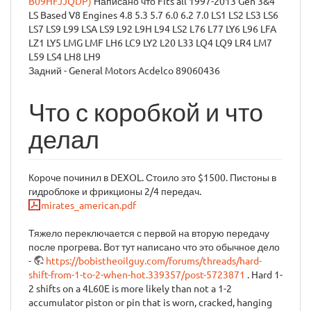
B09HFJJQDP)
Написано что Fits all 1997-2013 Gen 3&4
LS Based V8 Engines 4.8 5.3 5.7 6.0 6.2 7.0 LS1 LS2 LS3 LS6
LS7 LS9 L99 LSA LS9 L92 L9H L94 LS2 L76 L77 LY6 L96 LFA
LZ1 LY5 LMG LMF LH6 LC9 LY2 L20 L33 LQ4 LQ9 LR4 LM7
L59 LS4 LH8 LH9
Задний - General Motors Acdelco 89060436
Что с коробкой и что
делал
Короче починил в DEXOL. Стоило это $1500. Пистоны в
гидроблоке и фрикционы 2/4 передач.
mirates_american.pdf
Тяжело переключается с первой на вторую передачу
после прогрева. Вот тут написано что это обычное дело
-
https://bobistheoilguy.com/forums/threads/hard-
shift-from-1-to-2-when-hot.339357/post-5723871
. Hard 1-
2 shifts on a 4L60E is more likely than not a 1-2
accumulator piston or pin that is worn, cracked, hanging