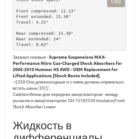
Copy
Front compressed: 11.13"

Front extended: 15.38"

Travel: 4.25"

Rear compressed: 15.38"

Rear extended: 24"

Travel: 8.62"
Заказал газовые -
Supreme Suspensions MAX-
Performance Nitro Gas-Charged Shock Absorbers for
2005-2010 Hummer H3 4WD - OEM Replacement for
Lifted Applications [Shock Boots Included]
.
~$350 Они длинноходные и с ними должны нормально
встать шины 35\'\'.
Сайлентблоки для передних амортизаторов - между
рычагом и амортизатором: GM 15102550 Insulator,Front
Shock Absorber Lower
Жидкость в
дифференциалы