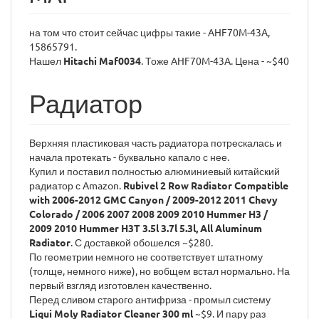
на том что стоит сейчас цифры такие - AHF70M-43A,
15865791.
Нашел
Hitachi Maf0034
. Тоже AHF70M-43A. Цена - ~$40
Радиатор
Верхняя пластиковая часть радиатора потрескалась и
начала протекать - буквально капало с нее.
Купил и поставил полностью алюминиевый китайский
радиатор с Amazon.
Rubivel 2 Row Radiator Compatible
with 2006-2012 GMC Canyon / 2009-2012 2011 Chevy
Colorado / 2006 2007 2008 2009 2010 Hummer H3 /
2009 2010 Hummer H3T 3.5l 3.7l 5.3l, All Aluminum
Radiator
. С доставкой обошелся ~$280.
По геометрии немного не соответствует штатному
(толще, немного ниже), но вобщем встал нормально. На
первый взгляд изготовлен качественно.
Перед сливом старого антифриза - промыл систему
Liqui Moly Radiator Cleaner 300 ml
~$9. И пару раз