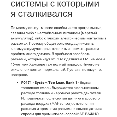
системы с которыми
я сталкивался
По моему опыту - многие ошибки чисто программные,
связаны либо с нестабильным питанием (мертвый
аккумулятор), либо с плохим электрическим контактом в
разъемах. Поэтому общая рекомендация - снять
клемму аккумулятора, отключить и промыть разъем
проблеммного датчика. Я пробывал разобрать
разъемы, которые идут от PCM к датчикам О2 - на моем
15-летнем Хаммере там полный порядок. Ничего не
окислено и контакт нормальный. Пустыня потому что,
наверное.
P0171 - System Too Lean, Bank 1
- бедная
топливная смесь. Выражается в повышенном
расходе топлива и неровной работе двигателя.
Исправилось после снятия датчика массового
расхода воздуха (MAF sensor), отключения
разъема и промытия разъема и самого датчика
спреем для промывки сенсоров MAF. ВАЖНО